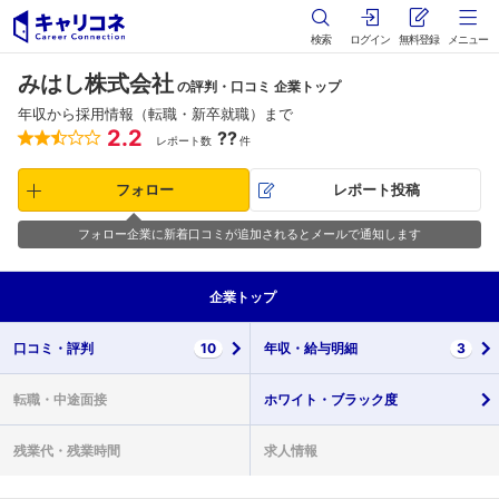
検索
ログイン
無料登録
メニュー
みはし株式会社
の評判・口コミ 企業トップ
年収から採用情報（転職・新卒就職）まで
2.2
??
レポート数
件
フォロー
レポート投稿
フォロー企業に新着口コミが追加されるとメールで通知します
企業
トップ
口コミ・
評判
10
年収・
給与明細
3
転職・
中途面接
ホワイト・
ブラック度
残業代・
残業時間
求人情報