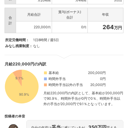
20
4
0
月
時間
月
時間
月
日
賞与(ボーナス)
月給合計
年収
合計
合
計
264
220,000
0
万円
円
円
所定労働時間：
1日8時間 / 週5日
みなし残業制度：
なし
月給220,000円の内訳
基本給
200,000円
時間外手当
0円
時間外手当以外の手当
20,000円
月給220,000円の内訳として、基本給が200,000円
で90.9％、時間外手当が0円で0％、時間外手当以
外の手当が20,000円で9.1％となっています。
フォローしました
投稿者の本音
こちらの企業もフォローしませんか？
妥当
350万円
自分の年収は
に感じているが、
貰える