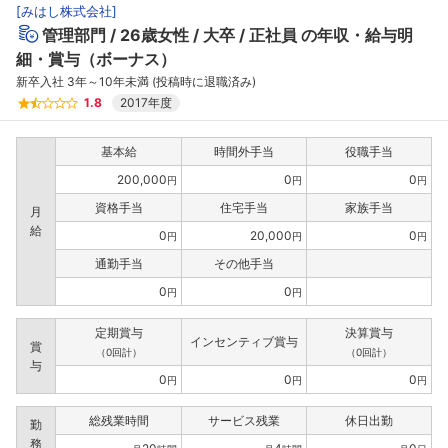
[
みはし株式会社
]
管理部門
26歳女性
大卒
正社員
の年収・給与明
細・賞与（ボーナス）
新卒入社 3年～10年未満 (投稿時に退職済み)
1.8
2017年度
基本給
時間外手当
役職手当
200,000
0
0
円
円
円
資格手当
住宅手当
家族手当
月
給
0
20,000
0
円
円
円
通勤手当
その他手当
0
0
円
円
定期賞与
決算賞与
インセンティブ賞与
賞
（0回計）
（0回計）
与
0
0
0
円
円
円
総残業時間
サービス残業
休日出勤
勤
務