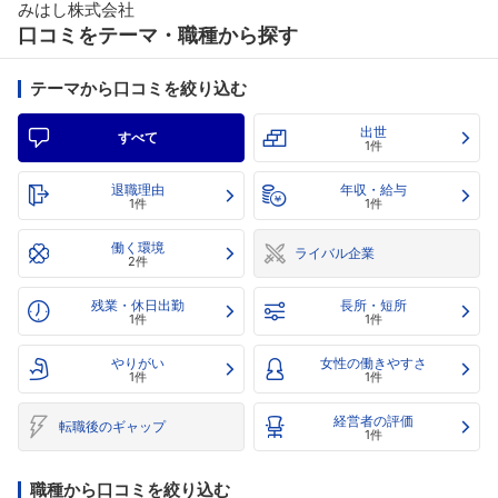
みはし株式会社
口コミをテーマ・職種から探す
テーマから口コミを絞り込む
出世
すべて
1件
退職理由
年収・給与
1件
1件
働く環境
ライバル企業
2件
残業・休日出勤
長所・短所
1件
1件
やりがい
女性の働きやすさ
1件
1件
経営者の評価
転職後のギャップ
1件
職種から口コミを絞り込む