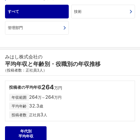
すべて
技術
管理部門
みはし株式会社の
平均年収と年齢別・役職別の年収推移
（投稿者数：正社員3人）
264
投稿者の平均年収
万円
264
264
年収範囲
万～
万円
32.3
平均年齢
歳
3
投稿者数
正社員
人
年代別
平均年収