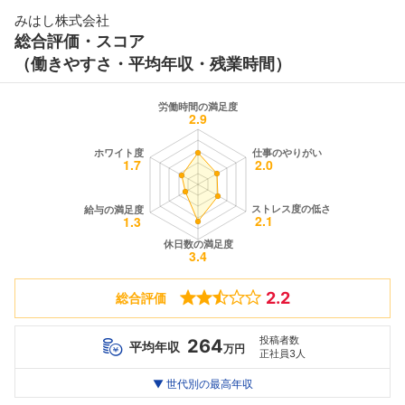
みはし株式会社
総合評価・スコア
（働きやすさ・平均年収・残業時間）
2.2
総合評価
投稿者数
264
平均年収
万円
正社員3人
世代別
20代
▼ 世代別の最高年収
30代
40代
最高年収
264
--万
264
万
万