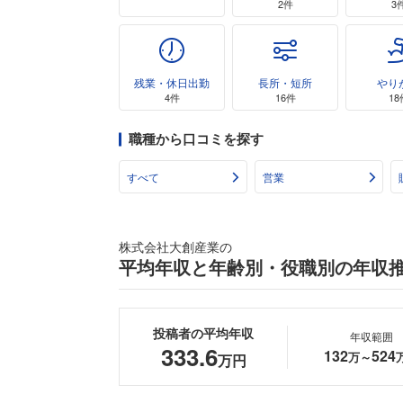
2件
3
残業・休日出勤
長所・短所
やり
4件
16件
18
職種から口コミを探す
すべて
営業
株式会社大創産業の
平均年収と年齢別・役職別の年収
投稿者の平均年収
年収範囲
333.6
132
524
万～
万円