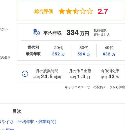
2.7
総合評価
334
投稿者数
平均年収
万円
正社員11人
世代別
20代
30代
40代
最高年収
352
524
432
万
万
万
月の残業時間
月の休日出勤
有休消化率
24.5
1.3
43
平均
平均
平均
時間
日
%
キャリコネユーザーの投稿データから算出
目次
きやすさ・平均年収・残業時間）