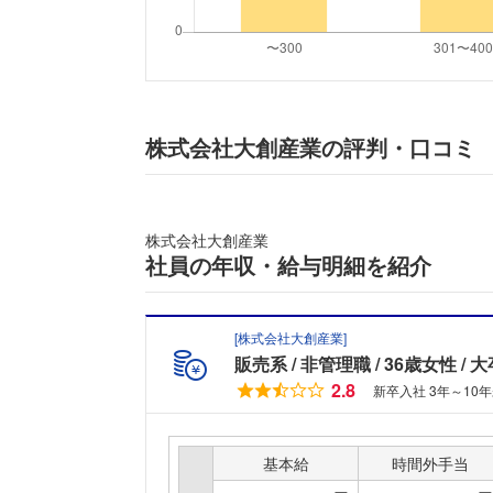
株式会社大創産業の評判・口コミ
株式会社大創産業
社員の年収・給与明細を紹介
[
株式会社大創産業
]
販売系
非管理職
36歳女性
大
2.8
新卒入社 3年～10
基本給
時間外手当