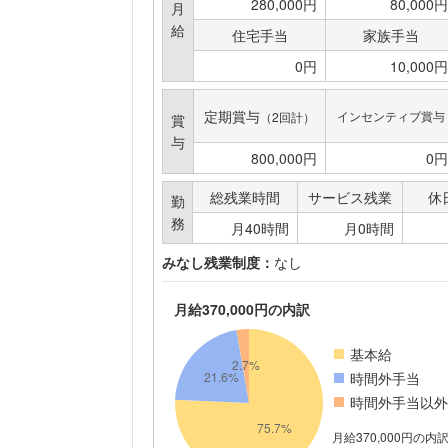
280,000円
80,000円
月
給
住宅手当
家族手当
0円
10,000円
定期賞与
インセンティブ賞与
（2回計）
賞
与
800,000円
0円
総残業時間
サービス残業
休
勤
務
月40時間
月0時間
みなし残業制度：
なし
月給370,000円の内訳
基本給
時間外手当
時間外手当以外
月給370,000円の内