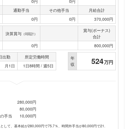
0円
0円
通勤手当
その他手当
月給合計
0円
0円
370,000円
賞与(ボーナス)
決算賞与
（0回計）
合計
0円
800,000円
日出勤
所定労働時間
年
524
万円
収
月1日
1日8時間 / 週5日
280,000円
80,000円
の手当
10,000円
訳として、基本給が280,000円で75.7％、時間外手当が80,000円で21.