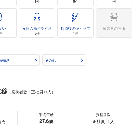
件
3件
5件
4件
がい
女性の働きやすさ
転職後のギャップ
経営者の評価
件
3件
1件
販売系
その他
推移
（投稿者数：正社員11人）
平均年齢
投稿者数
27.6
11
万円
歳
正社員
人