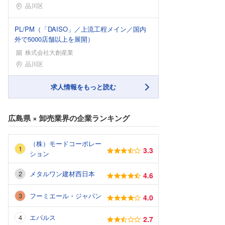
勤務地
品川区
PL/PM（「DAISO」／上流工程メイン／国内
外で5000店舗以上を展開）
株式会社大創産業
勤務地
品川区
求人情報をもっと読む
広島県
×
卸売業界
の企業ランキング
（株）モードコーポレー
3.3
ション
メタルワン建材西日本
4.6
フーミエール・ジャパン
4.0
エバルス
2.7