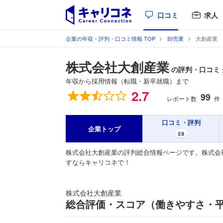
口コミ
求人
企業の年収・評判・口コミ情報 TOP
卸売業
大創産業
株式会社大創産業
の評判・口コミ
年収から採用情報（転職・新卒就職）まで
総合評価
2.7
99
レポート数
件
口コミ・評判
企業トップ
59
株式会社大創産業の評判総合情報ページです。株式会
すならキャリコネで！
株式会社大創産業
総合評価・スコア（働きやすさ・