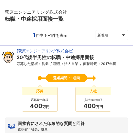
萩原エンジニアリング株式会社
転職・中途採用面接一覧
1
件中 1〜1件を表示
新着順
[
萩原エンジニアリング株式会社
]
20代後半男性の転職・中途採用面接
応募した部署：営業
職種：法人営業
面接時期：2017年度
選考期間：
1週間
応募
入社
応募時の年収
入社後の年収
400
400
万円
万円
面接官にされた印象的な質問と回答
面接官：社長、役員