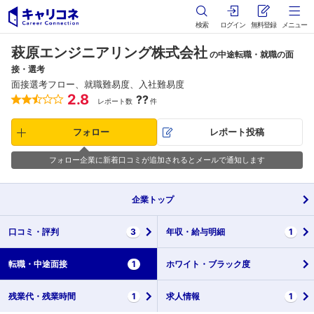
検索
ログイン
無料登録
メニュー
萩原エンジニアリング株式会社
の中途転職・就職の面
接・選考
面接選考フロー、就職難易度、入社難易度
2.8
??
レポート数
件
フォロー
レポート投稿
フォロー企業に新着口コミが追加されるとメールで通知します
企業
トップ
口コミ・
評判
3
年収・
給与明細
1
転職・
中途面接
1
ホワイト・
ブラック度
残業代・
残業時間
1
求人情報
1