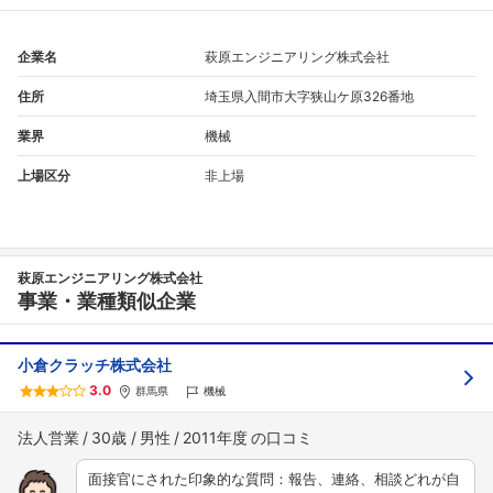
企業名
萩原エンジニアリング株式会社
住所
埼玉県入間市大字狭山ケ原326番地
業界
機械
上場区分
非上場
萩原エンジニアリング株式会社
事業・業種類似企業
小倉クラッチ株式会社
3.0
群馬県
機械
法人営業
30歳
男性
2011年度
面接官にされた印象的な質問：報告、連絡、相談どれが自