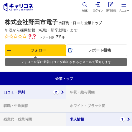
検索
ログイン
無料登録
メニュー
株式会社野田市電子
の評判・口コミ 企業トップ
年収から採用情報（転職・新卒就職）まで
?.?
??
レポート数
件
フォロー
レポート投稿
フォロー企業に新着口コミが追加されるとメールで通知します
企業
トップ
口コミ・
評判
2
年収・
給与明細
転職・
中途面接
ホワイト・
ブラック度
残業代・
残業時間
求人情報
1