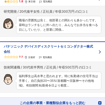
1.8
東京都
電気機器
研究開発
20代後半女性
正社員
年収300万円
職場の雰囲気は良く、他部署との関わりも多かったです。
昼時はランチをしに外へ出たり、みんなでお弁当を食べる
日にしていたり、と部署に関係…
パナソニック デバイスディスクリートセミコンダクター株式
会社
?.?
京都府
電気機器
技術関連職
30代前半男性
正社員
年収500万円
福利厚生は高水準と思われます。特に転勤者の住宅手当は
手厚く。自己負担20〜35%(首都圏〜京阪神〜その他地
域)。有効期間:転勤発令日より都度…
この企業の事業・業種類似企業をもっと読む