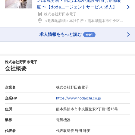
ン/環境分析・測定/工場や施設等向け/研修制
度 〜【dodaエージェントサービス 求人】
株式会社野田市電子
＜勤務地詳細＞本社住所：熊本県熊本市中央区世安2-...
求人情報をもっと読む
全1件
株式会社野田市電子
会社概要
企業名
株式会社野田市電子
企業HP
https://www.nodaichi.co.jp
住所
熊本県熊本市中央区世安2丁目1番16号
業界
電気機器
代表者
代表取締役 野田 珠実