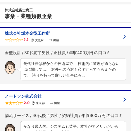
株式会社富士商工
事業・業種類似企業
株式会社坂本金型工作所
?.?
大阪府
機械
金型設計
30代前半男性
正社員
年収400万円
先代社長は根からの技術屋で、 技術的に道理が通らない
点に関しては、 対外への応対も必ず行ってもらえたの
で、 誇りを持って厳しい仕事にも…
ノードソン株式会社
2.0
東京都
機械
物流サービス
40代後半男性
契約社員
年収600万円
かなり属人的。システムも英語。本社がアメリカだから、