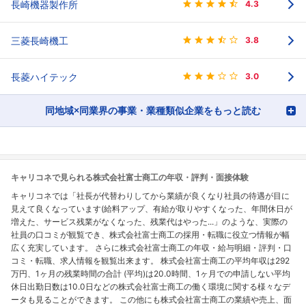
長崎機器製作所
4.3
三菱長崎機工
3.8
長菱ハイテック
3.0
同地域×同業界の事業・業種類似企業をもっと読む
キャリコネで見られる株式会社富士商工の年収・評判・面接体験
キャリコネでは「社長が代替わりしてから業績が良くなり社員の待遇が目に
見えて良くなっています(給料アップ、有給が取りやすくなった、年間休日が
増えた、サービス残業がなくなった、残業代はやった...」のような、実際の
社員の口コミが観覧でき、株式会社富士商工の採用・転職に役立つ情報が幅
広く充実しています。 さらに株式会社富士商工の年収・給与明細・評判・口
コミ・転職、求人情報を観覧出来ます。 株式会社富士商工の平均年収は292
万円、1ヶ月の残業時間の合計 (平均)は20.0時間、1ヶ月での申請しない平均
休日出勤日数は10.0日などの株式会社富士商工の働く環境に関する様々なデ
ータも見ることができます。 この他にも株式会社富士商工の業績や売上、面