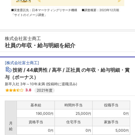
■実査委託先：日本マーケティングリサーチ機構 ■調査概要：2023年12月期
「サイトのイメージ調査」
株式会社富士商工
社員の年収・給与明細を紹介
[
株式会社富士商工
]
技術
44歳男性
高卒
正社員
の年収・給与明細・賞
与（ボーナス）
新卒入社 3年～10年未満 (投稿時に退職済み)
3.8
2021年度
基本給
時間外手当
役職手当
190,000
25,000
0
円
円
円
資格手当
住宅手当
家族手当
月
給
0
0
5,000
円
円
円