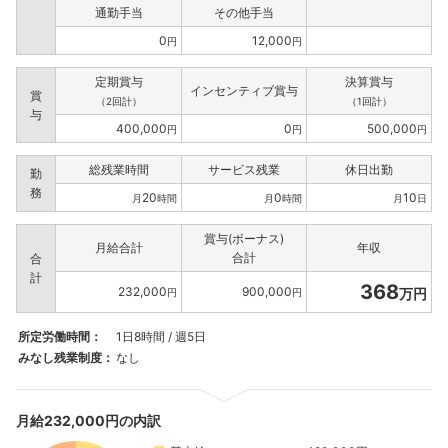
通勤手当
その他手当
0
12,000
円
円
定期賞与
決算賞与
インセンティブ賞与
賞
（2回計）
（1回計）
与
400,000
0
500,000
円
円
円
総残業時間
サービス残業
休日出勤
勤
務
20
0
10
月
時間
月
時間
月
日
賞与(ボーナス)
月給合計
年収
合計
合
計
368
232,000
900,000
万円
円
円
所定労働時間：
1日8時間 / 週5日
みなし残業制度：
なし
月給232,000円の内訳