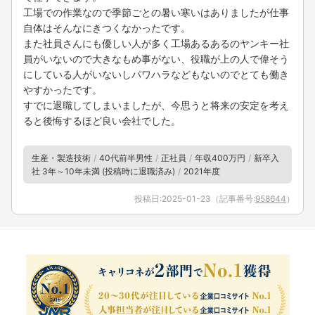
工場での作業なので季節ごとの暑い寒いはありましたが仕事
自体はそんなにきつくなかったです。
また社員さんにも優しい人が多く工場あるあるのヤンキー社
員がいないので大きなもめ事がない、役職が上の人で偉そう
にしている人がいないしパワハラなどもないのでとても働き
やすかったです。
すでに退職してしまいましたが、今思うと将来の安定を考え
ると後悔するほど良い会社でした。
生産・製造技術
40代前半男性
正社員
年収400万円
新卒入
社 3年～10年未満 (投稿時に退職済み)
2021年度
投稿日:
2025-01-23
（記事番号:
958644
）