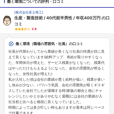
働く環境についての評判・口コミ
[
株式会社富士商工
]
生産・製造技術
40代前半男性
年収400万円
の口
コミ
3.8
働く環境（職場の雰囲気・社風）の口コミ
社長が代替わりしてから業績が良くなり社員の待遇が目に見
えて良くなっています(給料アップ、有給が取りやすくなっ
た、年間休日が増えた、サービス残業がなくなった、残業代
はやっただけもらえるようになった、会社の雰囲気が明るく
なった、女性社員が増えた)
私が入社した頃は会社の業績が悪く給料が低い、残業が多い
し休みが少ない、パワハラ気質、会社の雰囲気が暗くギスギ
スしていた会社でしたが退職する時(家族の都合と他にチャ
レンジしたいかとがありやむなく退職)には会社の業績が入
社当初と比べると格段に良くなっていました。
時期によっては多少忙しい時もありますが基本は同じペース
で仕事できます。