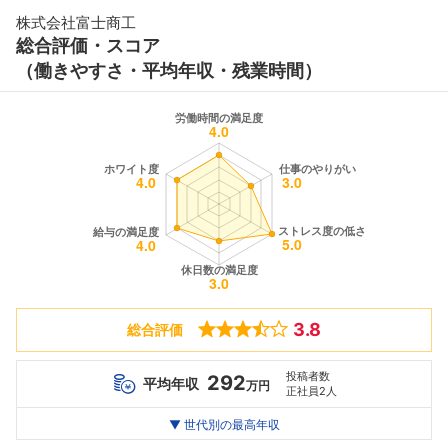
株式会社富士商工
総合評価・スコア
（働きやすさ・平均年収・残業時間）
3.8
総合評価
投稿者数
292
平均年収
万円
正社員2人
世代別
20代
▼ 世代別の最高年収
30代
40代
最高年収
216
--万
368
万
万