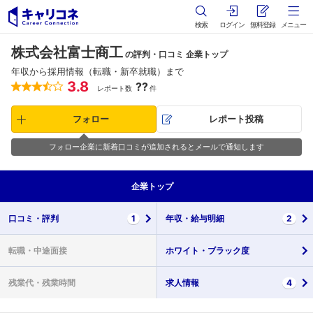
検索
ログイン
無料登録
メニュー
株式会社富士商工
の評判・口コミ 企業トップ
年収から採用情報（転職・新卒就職）まで
3.8
??
レポート数
件
フォロー
レポート投稿
フォロー企業に新着口コミが追加されるとメールで通知します
企業
トップ
口コミ・
評判
1
年収・
給与明細
2
転職・
中途面接
ホワイト・
ブラック度
残業代・
残業時間
求人情報
4