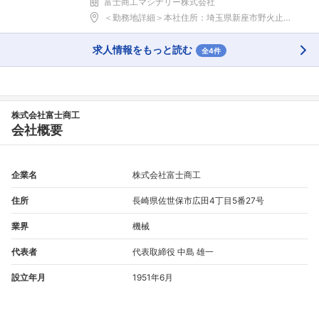
富士商工マシナリー株式会社
＜勤務地詳細＞本社住所：埼玉県新座市野火止2-5-...
求人情報をもっと読む
全4件
株式会社富士商工
会社概要
企業名
株式会社富士商工
住所
長崎県佐世保市広田4丁目5番27号
業界
機械
代表者
代表取締役 中島 雄一
設立年月
1951年6月