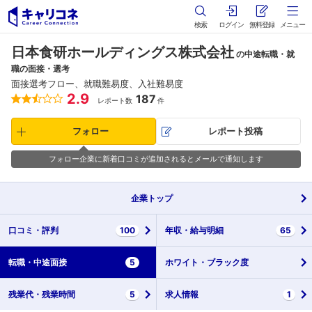
検索
ログイン
無料登録
メニュー
日本食研ホールディングス株式会社
の中途転職・就
職の面接・選考
面接選考フロー、就職難易度、入社難易度
2.9
187
レポート数
件
フォロー
レポート投稿
フォロー企業に新着口コミが追加されるとメールで通知します
企業
トップ
口コミ・
評判
100
年収・
給与明細
65
転職・
中途面接
5
ホワイト・
ブラック度
残業代・
残業時間
5
求人情報
1