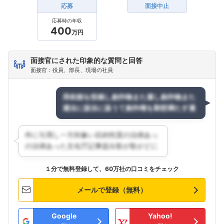
応募
面接中止
応募時の年収
400
万円
面接官にされた印象的な質問と回答
面接官：役員、部長、現場の社員
１分で無料登録して、60万社の口コミをチェック
メールで登録（無料）
Google
Yahoo!