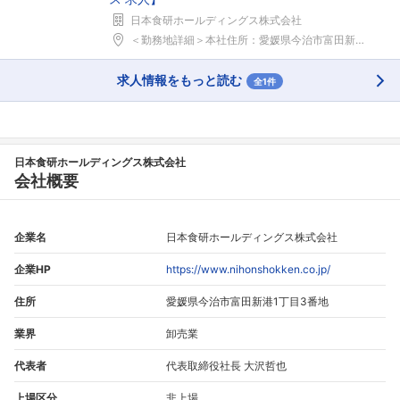
日本食研ホールディングス株式会社
＜勤務地詳細＞本社住所：愛媛県今治市富田新港1-3...
求人情報をもっと読む
全1件
日本食研ホールディングス株式会社
会社概要
企業名
日本食研ホールディングス株式会社
企業HP
https://www.nihonshokken.co.jp/
住所
愛媛県今治市富田新港1丁目3番地
業界
卸売業
代表者
代表取締役社長 大沢哲也
上場区分
非上場