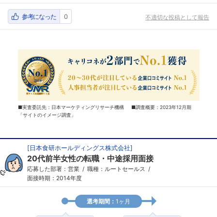
参考になった
0
不適切な投稿として報告
■実査委託先：日本マーケティングリサーチ機構 ■調査概要：2023年12月期
「サイトのイメージ調査」
[
日本食研ホールディングス株式会社
]
20代前半女性の転職・中途採用面接
応募した部署：営業
職種：ルートセールス
面接時期：2014年度
選考期間：
1ヶ月