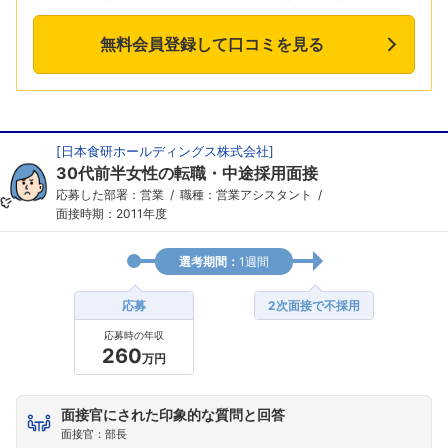
無料会員登録して口コミを見る
[
日本食研ホールディングス株式会社
]
30代前半女性の転職・中途採用面接
応募した部署：営業
職種：営業アシスタント
面接時期：2011年度
選考期間：
1週間
応募
2次面接で不採用
応募時の年収
260
万円
面接官にされた印象的な質問と回答
面接官：部長