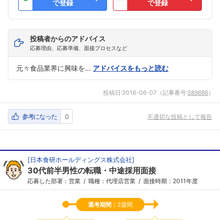
で登録
で登録
投稿者からのアドバイス
応募理由、応募準備、面接プロセスなど
元々食品業界に興味を…
アドバイスをもっと読む
投稿日:
2016-06-07
（記事番号:
589686
）
参考になった
0
不適切な投稿として報告
[
日本食研ホールディングス株式会社
]
30代前半男性の転職・中途採用面接
応募した部署：営業
職種：代理店営業
面接時期：2011年度
選考期間：
2週間