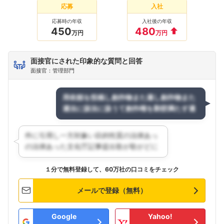
応募
入社
応募時の年収
入社後の年収
450
480
万円
万円
面接官にされた印象的な質問と回答
面接官：管理部門
１分で無料登録して、60万社の口コミをチェック
メールで登録（無料）
Google
Yahoo!