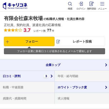
検索
ログイン
無料登録
メニュー
有限会社森末牧場
の転職求人情報・社員仕事内容
正社員、契約社員、派遣社員の応募情報
3.7
??
レポート数
件
フォロー
レポート投稿
フォロー企業に新着口コミが追加されるとメールで通知します
企業
トップ
口コミ・
評判
3
年収・
給与明細
転職・
中途面接
ホワイト・
ブラック度
残業代・
残業時間
求人情報