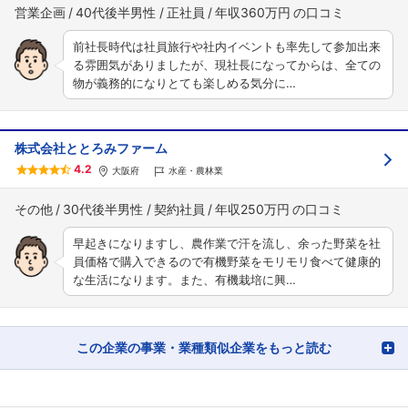
営業企画
40代後半男性
正社員
年収360万円
前社長時代は社員旅行や社内イベントも率先して参加出来
る雰囲気がありましたが、現社長になってからは、全ての
物が義務的になりとても楽しめる気分に…
フォローしました
株式会社ととろみファーム
4.2
こちらの企業もフォローしませんか？
大阪府
水産・農林業
その他
30代後半男性
契約社員
年収250万円
早起きになりますし、農作業で汗を流し、余った野菜を社
員価格で購入できるので有機野菜をモリモリ食べて健康的
な生活になります。また、有機栽培に興…
この企業の事業・業種類似企業をもっと読む