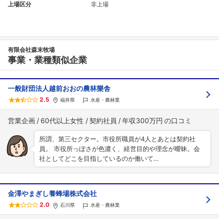
上場区分
非上場
有限会社森末牧場
事業・業種類似企業
一般財団法人越前おおの農林樂舎
2.5
福井県
水産・農林業
営業企画
60代以上女性
契約社員
年収300万円
所謂、第三セクター。市役所職員が4人とあとは契約社
員。 市役所っぽさが色濃く、経営目的や理念が曖昧。会
社としてどこを目指しているのか働いて…
金澤やまぎし養蜂場株式会社
2.0
石川県
水産・農林業