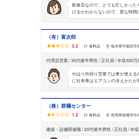
飲食店なので、とても忙しかった
けるかわからないので、変な時間
（有）富次郎
2.2
食料品
栃木県宇都宮市
代理店営業
30代後半男性
正社員
年収320万
やはり外回り営業では車が使える
に社有車はエアコンの冷えかたが
（株）群麺センター
1.2
食料品
群馬県前橋市中
建築・設備関連職
20代後半男性
正社員
年収