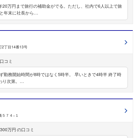
年20万円まで旅行の補助金がでる。ただし、社内で6人以上で旅
盆と年末に社長から…
2丁目14番13号
ず勤務開始時間が8時ではなく5時半。 早いときで4時半 終了時
フォローしました
わり次第。…
こちらの企業もフォローしませんか？
橋５７４−１
300万円