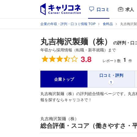
口コミ
求人
企業の年収・評判・口コミ情報 TOP
食料品
丸吉梅沢製
丸吉梅沢製麺（株）
の評判・口
年収から採用情報（転職・新卒就職）まで
総合評価
3.8
1
レポート数
件
口コミ・評判
企業トップ
1
丸吉梅沢製麺（株）の評判総合情報ページです。丸吉
報を探すならキャリコネで！
丸吉梅沢製麺（株）
総合評価・スコア（働きやすさ・