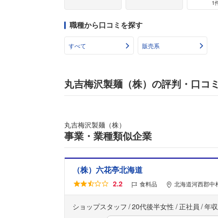
1
職種から口コミを探す
すべて
販売系
丸吉梅沢製麺（株）の評判・口コ
丸吉梅沢製麺（株）
事業・業種類似企業
（株）六花亭北海道
2.2
食料品
北海道河西郡中
ショップスタッフ
20代後半女性
正社員
年収