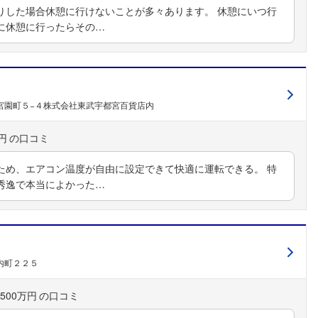
りした場合休憩に行けないことが多々あります。 休憩にいつ行
に休憩に行ったらその…
宮園町５−４株式会社東武宇都宮百貨店内
円
ため、エアコン温度が自由に設定できて快適に運転できる。 特
秀逸で本当によかった…
内町２２５
500万円