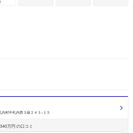
件
ミ
札内村中札内西３線２４３−１５
340万円