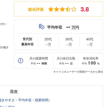
3.8
総合評価
--
平均年収
万円
世代別
20代
30代
40代
最高年収
--万
--万
--万
月の残業時間
月の休日出勤
有休消化率
--
--
100
平均
平均
平均
時間
日
%
キャリコネユーザーの投稿データから算出
目次
働きやすさ・平均年収・残業時間）