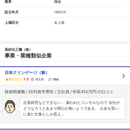
業界
機械
設立年月
196104
上場区分
未上場
高砂化工機（株）
事業・業種類似企業
日本クリンゲージ（株）
1.3
埼玉県
機械
技術関連職
30代前半男性
正社員
年収450万円
正直経営などできない。 雇われたコンサルなので 会社が
どうなろうとあまり関心が無いようである。 お金を貰い
に来た乞食としか思え…