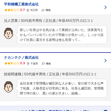
平和精機工業株式会社
2.7
埼玉県
機械
法人営業
30代前半男性
正社員
年収450万円
新しい社長はやる気があって業績が上向いた。決算賞与と
かもバンバン出ていたので羽振りが良かった。しっかり設
けて社員に還元する姿勢は他も見習って…
ナカンテクノ株式会社
フォローしました
2.3
千葉県
機械
こちらの企業もフォローしませんか？
技術関連職
50代後半男性
正社員
年収500万円
会社全体で管理職が威圧的な人が多い。皆の前で大きな声
で叱責、人格否定が日常的に有る。社長も威圧的。管理職
間で仲の良い、悪いの差が大きい。組織…