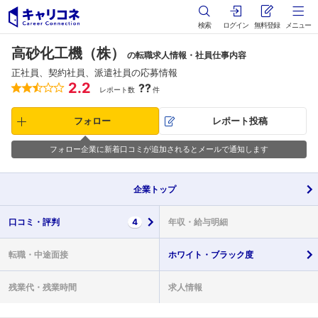
検索
ログイン
無料登録
メニュー
高砂化工機（株）
の転職求人情報・社員仕事内容
正社員、契約社員、派遣社員の応募情報
2.2
??
レポート数
件
フォロー
レポート投稿
フォロー企業に新着口コミが追加されるとメールで通知します
企業
トップ
口コミ・
評判
4
年収・
給与明細
転職・
中途面接
ホワイト・
ブラック度
残業代・
残業時間
求人情報