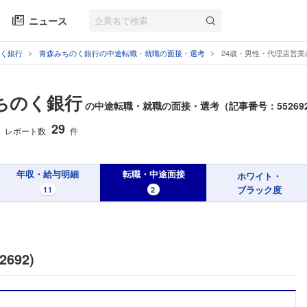
ニュース
く銀行
青森みちのく銀行の中途転職・就職の面接・選考
24歳・男性・代理店営
ちのく銀行
の中途転職・就職の面接・選考（記事番号：55269
29
レポート数
件
年収・給与明細
転職・中途面接
ホワイト・
ブラック度
11
2
692)