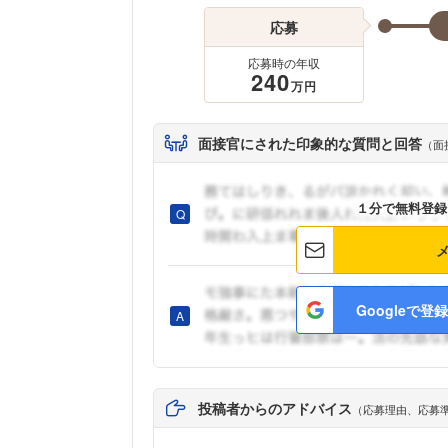
応募
応募時の年収
240
万円
面接官にされた印象的な質問と回答
（面
１分で無料登録
Googleで登録
投稿者からのアドバイス
（応募理由、応募