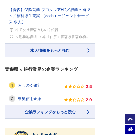
【青森】保険営業 プロクレアHD／残業平均12
ｈ／福利厚生充実 【dodaエージェントサービ
ス 求人】
株式会社青森みちのく銀行
勤務地
＜勤務地詳細1＞本社住所：青森県青森市橋本1-9-
求人情報をもっと読む
青森県
×
銀行業界
の企業ランキング
みちのく銀行
2.8
東奥信用金庫
2.9
企業ランキングをもっと読む