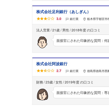
株式会社足利銀行（あしぎん）
3.0
銀行業
栃木県宇都宮市桜
法人営業
21歳
男性
2018年度
面接官にされた印象的な質問：何
株式会社阿波銀行
2.7
銀行業
徳島県徳島市西船
財務
23歳
女性
2019年度
面接官にされた印象的な質問：専