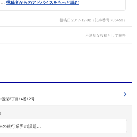
ら…
投稿者からのアドバイスをもっと読む
投稿日:
2017-12-02
（記事番号:
705453
）
不適切な投稿として報告
区栄3丁目14番12号
在の銀行業界の課題…
フォローしました