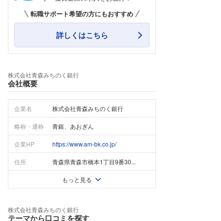
転職サポート希望の方にもおすすめ
詳しくはこちら
株式会社青森みちのく銀行
会社概要
企業名
株式会社青森みちのく銀行
略称・通称
青銀、あおぎん
企業HP
https://www.am-bk.co.jp/
住所
青森県青森市橋本1丁目9番30...
もっと見る
株式会社青森みちのく銀行
テーマから口コミを探す