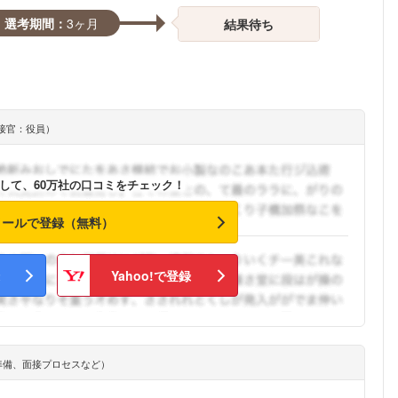
選考期間：
3ヶ月
結果待ち
接官：役員）
して、60万社の口コミをチェック！
メールで登録（無料）
Yahoo!で登録
準備、面接プロセスなど）