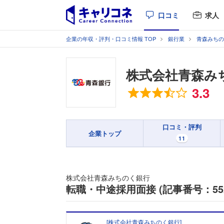
口コミ
求人
企業の年収・評判・口コミ情報 TOP
銀行業
青森みちの
株式会社青森み
総合評価
3.3
口コミ・評判
企業トップ
11
株式会社青森みちのく銀行
転職・中途採用面接 (記事番号：552
[
株式会社青森みちのく銀行
]