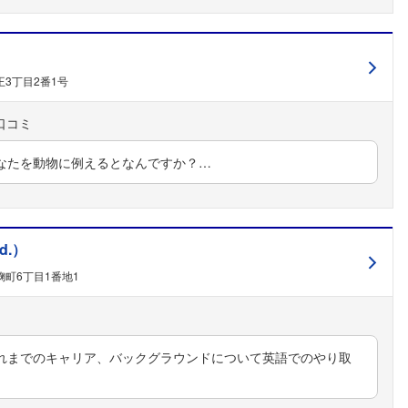
こちらの企業もフォローしませんか？
3丁目2番1号
なたを動物に例えるとなんですか？…
d.）
町6丁目1番地1
れまでのキャリア、バックグラウンドについて英語でのやり取