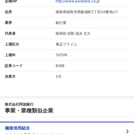
企業HP
http://www.awabank.co.jp
住所
徳島県徳島市西船場町2丁目24番地の1
業界
銀行業
代表者
取締役 頭取 福永 丈久
上場区分
東証プライム
上場年
1970年
証券コード
8388
決算月
3月
株式会社阿波銀行
事業・業種類似企業
備後信用組合