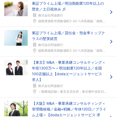
東証プライム上場／明治期創業120年以上の
歴史／土日祝休み 彡
株式会社阿波銀行
徳島県徳島市西船場町2-24-1JR高徳線「徳島」...
東証プライム上場／貸出金・預金率トップク
ラスの堅実経営
株式会社阿波銀行
徳島県徳島市西船場町2-24-1JR高徳線「徳島」...
【東京】M&A・事業承継コンサルティング＜
年収1300万〜＞明治創業120年以上／全国
100店舗以上【dodaエージェントサービス
求人】
株式会社阿波銀行
＜勤務地詳細＞東京支店住所：東京都中央区日本橋室町...
【大阪】M&A・事業承継コンサルティング＜
管理職候補／金融×戦略／年休120日／プライ
ム上場＞【dodaエージェントサービス 求