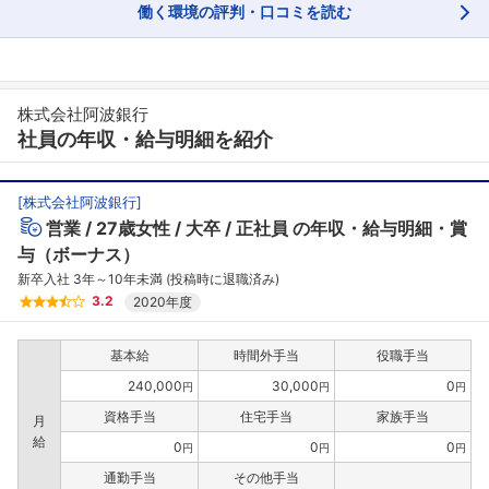
働く環境の評判・口コミを読む
株式会社阿波銀行
社員の年収・給与明細を紹介
[
株式会社阿波銀行
]
営業
27歳女性
大卒
正社員
の年収・給与明細・賞
与（ボーナス）
新卒入社 3年～10年未満 (投稿時に退職済み)
3.2
2020年度
基本給
時間外手当
役職手当
240,000
30,000
0
円
円
円
資格手当
住宅手当
家族手当
月
給
0
0
0
円
円
円
通勤手当
その他手当