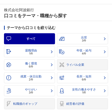
株式会社阿波銀行
口コミをテーマ・職種から探す
テーマから口コミを絞り込む
出世
すべて
3件
退職理由
年収・給与
1件
4件
働く環境
ライバル企業
6件
残業・休日出勤
長所・短所
2件
6件
やりがい
女性の働きやすさ
3件
1件
転職後のギャップ
経営者の評価