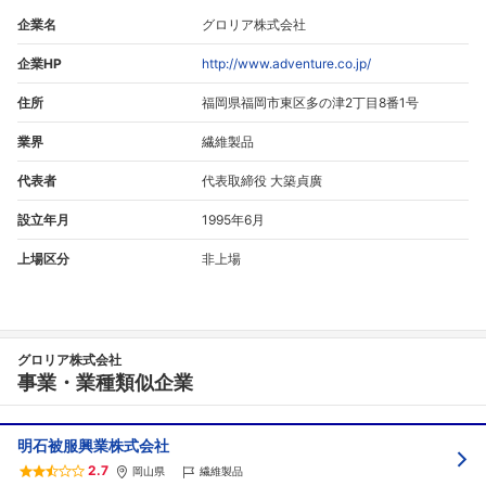
企業名
グロリア株式会社
企業HP
http://www.adventure.co.jp/
住所
福岡県福岡市東区多の津2丁目8番1号
業界
繊維製品
代表者
代表取締役 大築貞廣
設立年月
1995年6月
上場区分
非上場
グロリア株式会社
事業・業種類似企業
明石被服興業株式会社
2.7
岡山県
繊維製品