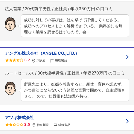
法人営業
20代前半男性
正社員
年収350万円
成功に対しての喜びは、社を挙げて評価してくださる。
成功へのプロセスもよく解析できている。 業界的にも無
理なく業績を残せるはずなので、会…
アングル株式会社（ANGLE CO.,LTD.）
3.7
大阪府
繊維製品
ルートセールス
30代後半男性
正社員
年収270万円
所属先により、妊娠を報告すると、産休・育休を認めず、
かつ違法にならないよう綺麗な言葉で固めて、自主退職さ
せる。 ので、社員側も法知識を持っ…
アツギ株式会社
2.5
神奈川県
繊維製品