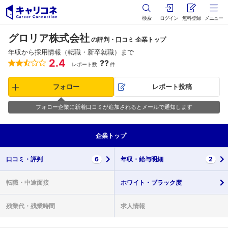
検索
ログイン
無料登録
メニュー
グロリア株式会社
の評判・口コミ 企業トップ
年収から採用情報（転職・新卒就職）まで
2.4
??
レポート数
件
フォロー
レポート投稿
フォロー企業に新着口コミが追加されるとメールで通知します
企業
トップ
口コミ・
評判
6
年収・
給与明細
2
転職・
中途面接
ホワイト・
ブラック度
残業代・
残業時間
求人情報