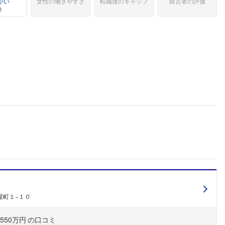
がい
女性の働きやすさ
転職後のギャップ
経営者の評価
件
屋町１−１０
550万円