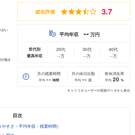
3.7
総合評価
--
平均年収
万円
世代別
20代
30代
40代
最高年収
--万
--万
--万
月の残業時間
月の休日出勤
有休消化率
--
--
20
平均
平均
平均
時間
日
%
キャリコネユーザーの投稿データから算出
目次
きやすさ・平均年収・残業時間）