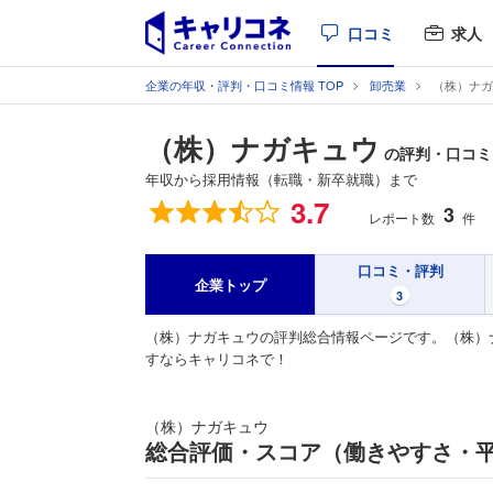
口コミ
求人
企業の年収・評判・口コミ情報 TOP
卸売業
（株）ナガ
（株）ナガキュウ
の評判・口コミ
年収から採用情報（転職・新卒就職）まで
総合評価
3.7
3
レポート数
件
口コミ・評判
企業トップ
3
（株）ナガキュウの評判総合情報ページです。（株）
すならキャリコネで！
（株）ナガキュウ
総合評価・スコア（働きやすさ・