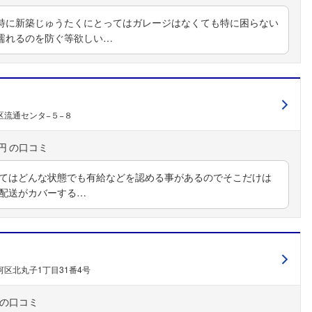
特に新築じゅうたくにとってはガレージはなくても特に困らない
濡れるのを防ぐ等欲しい…
区流通センタ−５−８
円
してはどんな状態でも有給などを認める事があるのでそこだけは
フォローしました
を配送がカバーする…
こちらの企業もフォローしませんか？
区北丸子1丁目31番4号