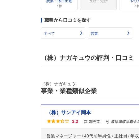
残業・休日出勤
長所・短所
やり
1件
1
職種から口コミを探す
すべて
営業
（株）ナガキュウの評判・口コミ
（株）ナガキュウ
事業・業種類似企業
（株）サンアイ岡本
3.2
卸売業
岐阜県岐阜市金
営業マネージャー
40代前半男性
正社員
年収