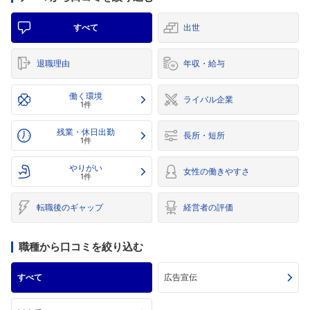
すべて
出世
退職理由
年収・給与
働く環境
ライバル企業
1件
残業・休日出勤
長所・短所
1件
やりがい
女性の働きやすさ
1件
転職後のギャップ
経営者の評価
職種から口コミを絞り込む
すべて
広告宣伝