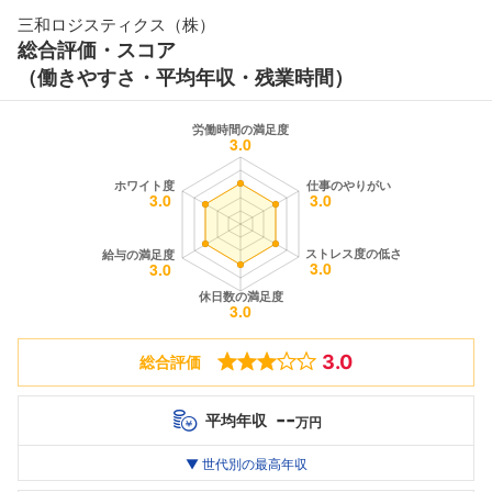
三和ロジスティクス（株）
総合評価・スコア
（働きやすさ・平均年収・残業時間）
3.0
総合評価
--
平均年収
万円
世代別
20代
▼ 世代別の最高年収
30代
40代
最高年収
--万
--万
--万