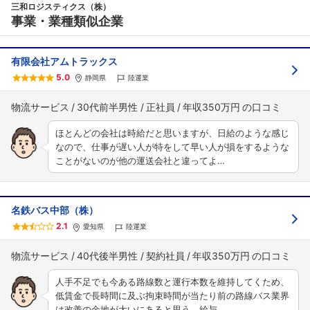
三和ロジスティクス（株）
事業・業種類似企業
有限会社アムトラックス
フォローしました
5.0
静岡県
陸運業
こちらの企業もフォローしませんか？
物流サービス
30代前半男性
正社員
年収350万円
ほとんどの会社は時給だと思いますが、日給のような感じ
なので、仕事が遅い人が特をして早い人が損をするような
ことがないのが他の運送会社と違ってよ…
名鉄バス中部（株）
2.1
愛知県
陸運業
物流サービス
40代後半男性
契約社員
年収350万円
人手不足でも今ある路線数と運行本数を維持してくため、
低賃金で長時間に及ぶ拘束時間が当たり前の路線バス業界
は改善の余地が大いにあると思う。給与…