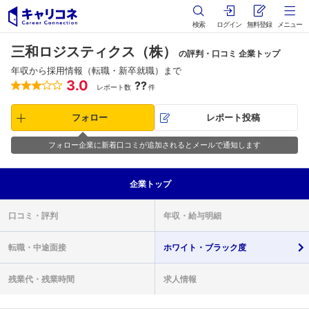
検索
ログイン
無料登録
メニュー
三和ロジスティクス（株）
の評判・口コミ 企業トップ
年収から採用情報（転職・新卒就職）まで
3.0
??
レポート数
件
フォロー
レポート投稿
フォロー企業に新着口コミが追加されるとメールで通知します
企業
トップ
口コミ・
評判
年収・
給与明細
転職・
中途面接
ホワイト・
ブラック度
残業代・
残業時間
求人情報