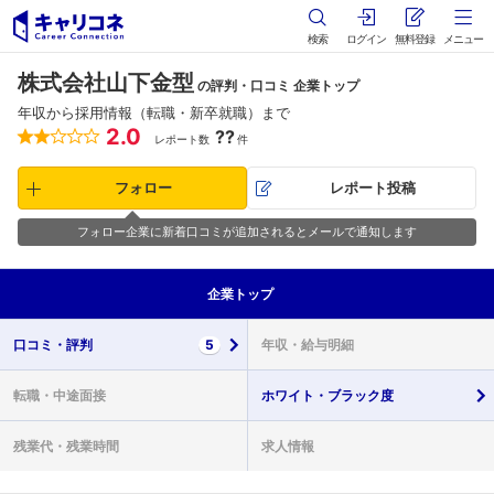
検索
ログイン
無料登録
メニュー
株式会社山下金型
の評判・口コミ 企業トップ
年収から採用情報（転職・新卒就職）まで
2.0
??
レポート数
件
フォロー
レポート投稿
フォロー企業に新着口コミが追加されるとメールで通知します
企業
トップ
口コミ・
評判
5
年収・
給与明細
転職・
中途面接
ホワイト・
ブラック度
残業代・
残業時間
求人情報