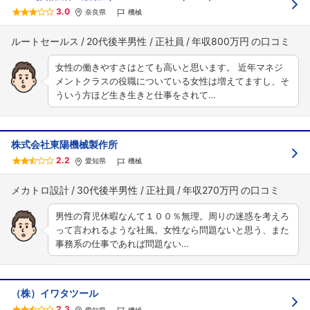
3.0
奈良県
機械
ルートセールス
20代後半男性
正社員
年収800万円
女性の働きやすさはとても高いと思います。 近年マネジ
メントクラスの役職についている女性は増えてますし、そ
ういう方ほど生き生きと仕事をされて…
株式会社東陽機械製作所
2.2
愛知県
機械
メカトロ設計
30代後半男性
正社員
年収270万円
男性の育児休暇なんて１００％無理。周りの迷惑を考えろ
って言われるような社風。女性なら問題ないと思う、また
事務系の仕事であれば問題ない…
（株）イワタツール
2.3
愛知県
機械