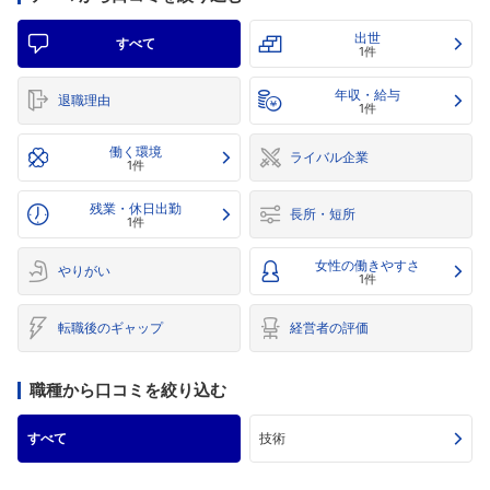
出世
すべて
1件
年収・給与
退職理由
1件
働く環境
ライバル企業
1件
残業・休日出勤
長所・短所
1件
女性の働きやすさ
やりがい
1件
転職後のギャップ
経営者の評価
職種から口コミを絞り込む
すべて
技術