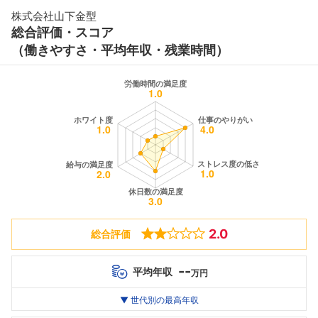
株式会社山下金型
総合評価・スコア
（働きやすさ・平均年収・残業時間）
2.0
総合評価
--
平均年収
万円
世代別
20代
▼ 世代別の最高年収
30代
40代
最高年収
--万
--万
--万