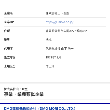
企業名
株式会社山下金型
企業HP
https://y-mold.co.jp/
住所
静岡県袋井市広岡3276番地の2
業界
機械
代表者
代表取締役 山下 浩一
設立年月
1971年12月
上場区分
非上場
フォローしました
こちらの企業もフォローしませんか？
株式会社山下金型
事業・業種類似企業
DMG森精機株式会社（DMG MORI CO., LTD.）