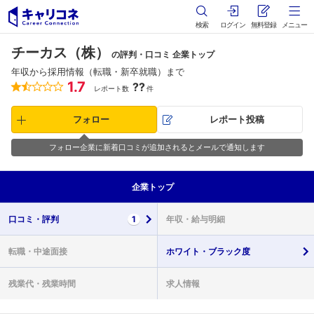
検索
ログイン
無料登録
メニュー
チーカス（株）
の評判・口コミ 企業トップ
年収から採用情報（転職・新卒就職）まで
1.7
??
レポート数
件
フォロー
レポート投稿
フォロー企業に新着口コミが追加されるとメールで通知します
企業
トップ
口コミ・
評判
1
年収・
給与明細
転職・
中途面接
ホワイト・
ブラック度
残業代・
残業時間
求人情報