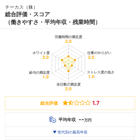
チーカス（株）
総合評価・スコア
（働きやすさ・平均年収・残業時間）
1.7
総合評価
--
平均年収
万円
世代別
20代
▼ 世代別の最高年収
30代
40代
最高年収
--万
--万
--万