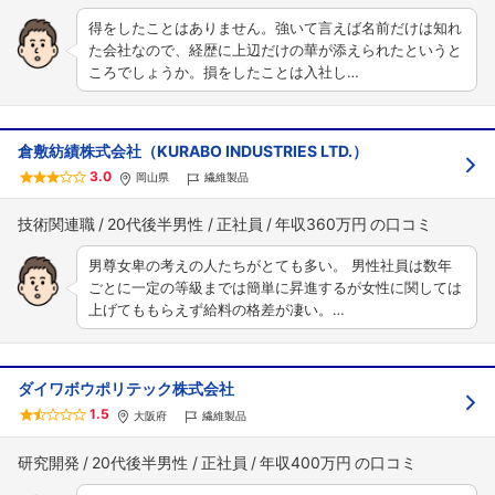
得をしたことはありません。強いて言えば名前だけは知れ
た会社なので、経歴に上辺だけの華が添えられたというと
ころでしょうか。損をしたことは入社し…
倉敷紡績株式会社（KURABO INDUSTRIES LTD.）
3.0
岡山県
繊維製品
技術関連職
20代後半男性
正社員
年収360万円
男尊女卑の考えの人たちがとても多い。 男性社員は数年
ごとに一定の等級までは簡単に昇進するが女性に関しては
上げてももらえず給料の格差が凄い。…
ダイワボウポリテック株式会社
1.5
大阪府
繊維製品
研究開発
20代後半男性
正社員
年収400万円