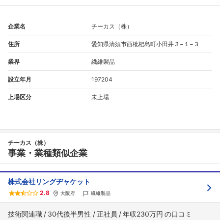
企業名
チーカス（株）
住所
愛知県清須市西枇杷島町小田井３−１−３
業界
繊維製品
設立年月
197204
上場区分
未上場
フォローしました
こちらの企業もフォローしませんか？
チーカス（株）
事業・業種類似企業
株式会社リングヂャケット
2.8
大阪府
繊維製品
技術関連職
30代後半男性
正社員
年収230万円