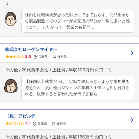
社内も組織構成が思った以上にできておらず、商品企画か
ら製品製造までのフローが未完成の部分が非常に多いと感
じます。 したがって、営業の各部門…
株式会社ローゲンマイヤー
2.5
兵庫県
食料品
その他
20代前半女性
正社員
年収200万円
【静岡店】残業だらけ。定時で終わらないような業務量を
与えられ、更に他ポジションの業務の手伝いも押し付けら
れる。改善すると言われたが待てど暮ら…
（株）アビルテ
1.5
兵庫県
食料品
その他
20代前半女性
正社員
年収156万円