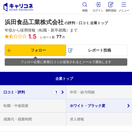
検索
ログイン
無料登録
メニュー
浜田食品工業株式会社
の評判・口コミ 企業トップ
年収から採用情報（転職・新卒就職）まで
1.5
??
レポート数
件
フォロー
レポート投稿
フォロー企業に新着口コミが追加されるとメールで通知します
企業
トップ
口コミ・
評判
1
年収・
給与明細
転職・
中途面接
ホワイト・
ブラック度
残業代・
残業時間
求人情報