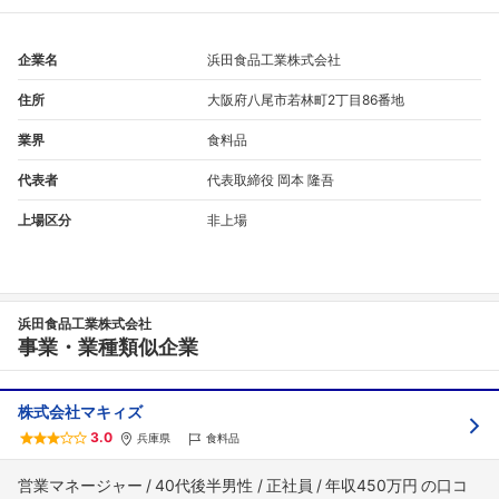
企業名
浜田食品工業株式会社
住所
大阪府八尾市若林町2丁目86番地
業界
食料品
代表者
代表取締役 岡本 隆吾
上場区分
非上場
フォローしました
浜田食品工業株式会社
こちらの企業もフォローしませんか？
事業・業種類似企業
株式会社マキィズ
3.0
兵庫県
食料品
営業マネージャー
40代後半男性
正社員
年収450万円