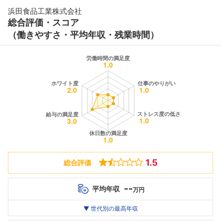
浜田食品工業株式会社
総合評価・スコア
（働きやすさ・平均年収・残業時間）
1.5
総合評価
--
平均年収
万円
世代別
20代
▼ 世代別の最高年収
30代
40代
最高年収
--万
--万
--万