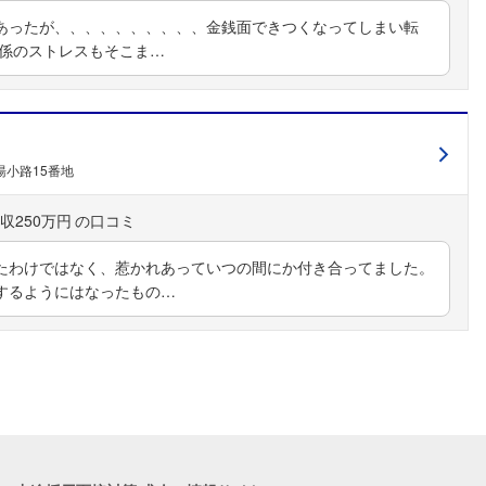
あったが、、、、、、、、、、金銭面できつくなってしまい転
関係のストレスもそこま…
小路15番地
収250万円
たわけではなく、惹かれあっていつの間にか付き合ってました。
するようにはなったもの…