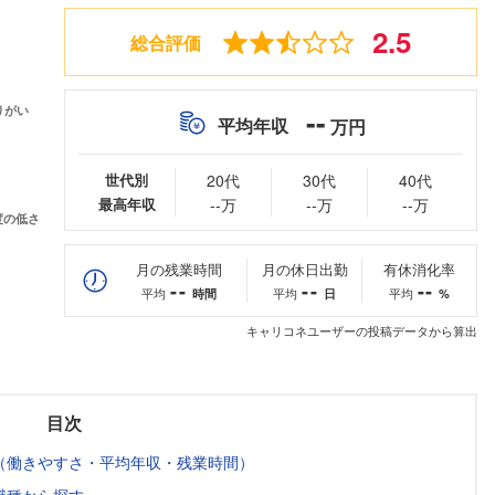
2.5
総合評価
--
平均年収
万円
世代別
20代
30代
40代
最高年収
--万
--万
--万
月の残業時間
月の休日出勤
有休消化率
--
--
--
平均
平均
平均
時間
日
%
キャリコネユーザーの投稿データから算出
目次
（働きやすさ・平均年収・残業時間）