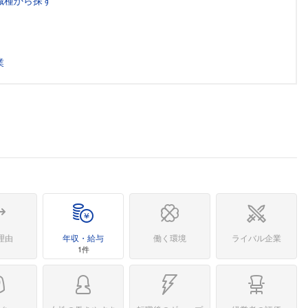
職種から探す
業
理由
年収・給与
働く環境
ライバル企業
1件