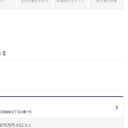
がい
女性の働きやすさ
転職後のギャップ
経営者の評価
コミ
岡南町2丁目3番1号
270万円