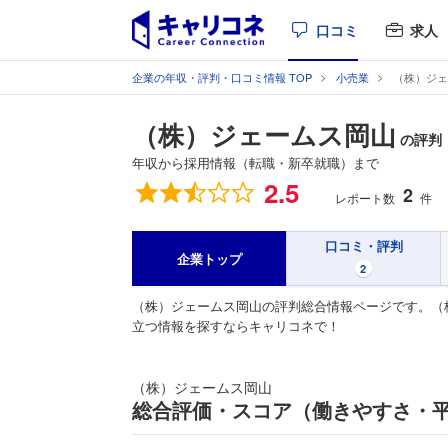
口コミ
求人
企業の年収・評判・口コミ情報 TOP
小売業
（株）ジェ
（株）ジェームス岡山
の評判
年収から採用情報（転職・新卒就職）まで
総合評価
2.5
2
レポート数
件
口コミ・評判
企業トップ
2
（株）ジェームス岡山の評判総合情報ページです。（
立つ情報を探すならキャリコネで！
（株）ジェームス岡山
総合評価・スコア（働きやすさ・