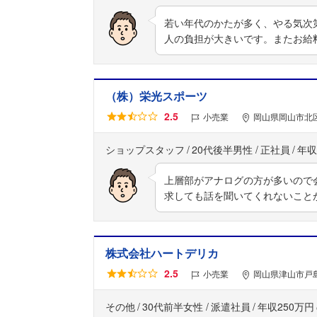
若い年代のかたが多く、やる気次
人の負担が大きいです。またお給
（株）栄光スポーツ
2.5
小売業
岡山県岡山市北
ショップスタッフ
20代後半男性
正社員
年収
上層部がアナログの方が多いので
求しても話を聞いてくれないこと
株式会社ハートデリカ
2.5
小売業
岡山県津山市戸島
その他
30代前半女性
派遣社員
年収250万円