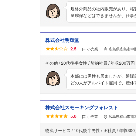
規格外商品の社内販売があり、格
量確保などはできませんが、仕事
株式会社明輝堂
2.5
小売業
広島県広島市中区
その他
20代後半女性
契約社員
年収200万円
本部には男性も居ましたが、通販部
どの人がアルバイト雇用で、産休
株式会社スモーキングフォレスト
5.0
小売業
広島県福山市南本
物流サービス
10代後半男性
正社員
年収30