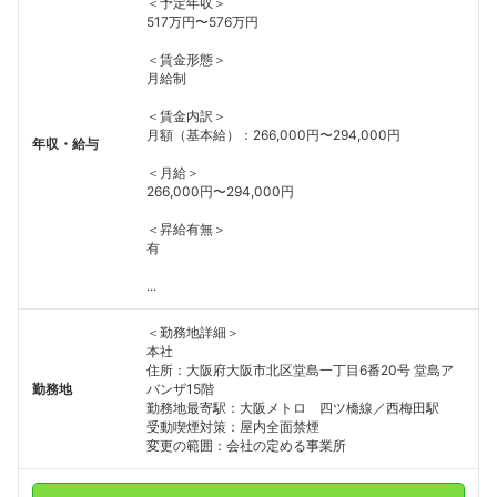
＜予定年収＞
517万円〜576万円
＜賃金形態＞
月給制
＜賃金内訳＞
月額（基本給）：266,000円〜294,000円
年収・給与
＜月給＞
266,000円〜294,000円
＜昇給有無＞
有
...
＜勤務地詳細＞
本社
住所：大阪府大阪市北区堂島一丁目6番20号 堂島ア
勤務地
バンザ15階
勤務地最寄駅：大阪メトロ 四ツ橋線／西梅田駅
受動喫煙対策：屋内全面禁煙
変更の範囲：会社の定める事業所