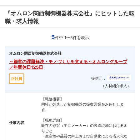
『オムロン関西制御機器株式会社』にヒットした転
職・求人情報
5
件中 1〜5件を表示
オムロン関西制御機器株式会社
～顧客の課題解決・モノづくりを支える～オムロングループ
／年間休日125日
提供元：
正社員
（人材紹介求人）
【職務概要】
同社が製造した制御機器の提案営業をお任せしま
す。
【職務詳細】
仕事内容
既存の顧客（主にメーカー）の製造現場における困
りごと
（生産性や品質の向上および自動化による省人化な