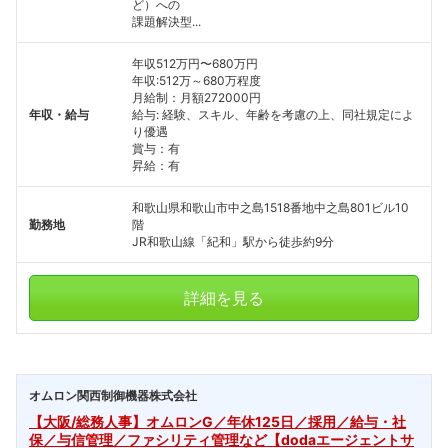
ど）への
課題解決型...
年収512万円〜680万円
年収:512万～680万程度
月給制：月額272000円
年収・給与
給与: 経験、スキル、年齢を考慮の上、同社規定によ
り優遇
賞与：有
昇給：有
和歌山県和歌山市中之島1518番地中之島801ビル10
勤務地
階
JR和歌山線「紀和」駅から徒歩約9分
詳細を見る
オムロン関西制御機器株式会社
【大阪/総務人事】オムロンG／年休125日／採用／給与・社
保／与信管理／ファシリティ管理など【dodaエージェントサ