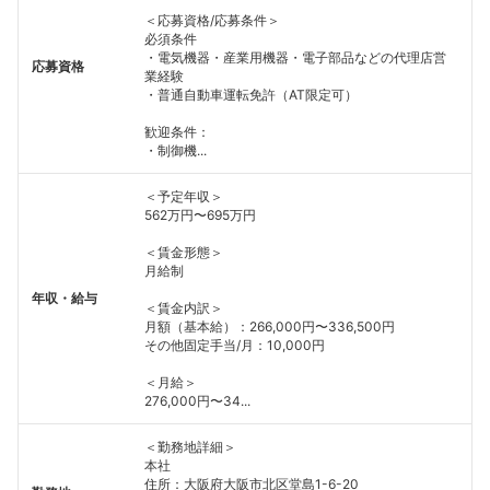
＜応募資格/応募条件＞
必須条件
・電気機器・産業用機器・電子部品などの代理店営
応募資格
業経験
・普通自動車運転免許（AT限定可）
歓迎条件：
・制御機...
＜予定年収＞
562万円〜695万円
＜賃金形態＞
月給制
年収・給与
＜賃金内訳＞
月額（基本給）：266,000円〜336,500円
その他固定手当/月：10,000円
＜月給＞
276,000円〜34...
＜勤務地詳細＞
本社
住所：大阪府大阪市北区堂島1-6-20