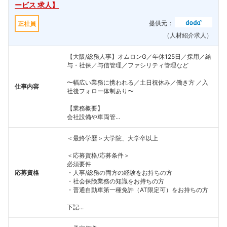
ービス 求人】
提供元：
正社員
（人材紹介求人）
【大阪/総務人事】オムロンG／年休125日／採用／給
与・社保／与信管理／ファシリティ管理など
〜幅広い業務に携われる／土日祝休み／働き方 ／入
仕事内容
社後フォロー体制あり〜
【業務概要】
会社設備や車両管...
＜最終学歴＞大学院、大学卒以上
＜応募資格/応募条件＞
必須要件
応募資格
・人事/総務の両方の経験をお持ちの方
・社会保険業務の知識をお持ちの方
・普通自動車第一種免許（AT限定可）をお持ちの方
下記...