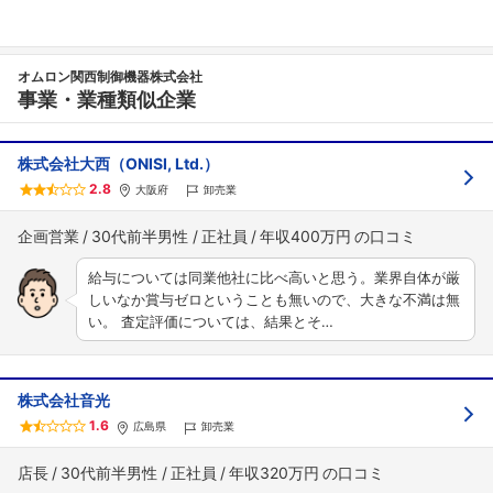
オムロン関西制御機器株式会社
事業・業種類似企業
株式会社大西（ONISI, Ltd.）
2.8
大阪府
卸売業
企画営業
30代前半男性
正社員
年収400万円
給与については同業他社に比べ高いと思う。業界自体が厳
しいなか賞与ゼロということも無いので、大きな不満は無
い。 査定評価については、結果とそ…
株式会社音光
1.6
広島県
卸売業
店長
30代前半男性
正社員
年収320万円