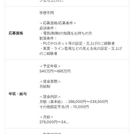
ン立ち上げの...
学歴不問
＜応募資格/応募条件＞
必須条件：
応募資格
・電気(制御)の知識をお持ちの方
歓迎条件：
・PLCやロボット等の設定・立上げのご経験者
・装置・ライン監視などの見える化の設定・立上げ
のご経験者
＜予定年収＞
540万円〜695万円
＜賃金形態＞
月給制
年収・給与
＜賃金内訳＞
月額（基本給）：266,000円〜336,500円
その他固定手当/月：10,000円
＜月給＞
276,000円〜34...