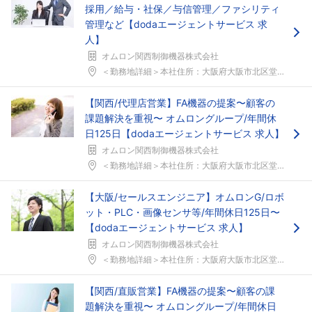
採用／給与・社保／与信管理／ファシリティ
管理など【dodaエージェントサービス 求
人】
オムロン関西制御機器株式会社
＜勤務地詳細＞本社住所：大阪府大阪市北区堂島一丁目...
【関西/代理店営業】FA機器の提案〜顧客の
課題解決を重視〜 オムロングループ/年間休
日125日【dodaエージェントサービス 求人】
オムロン関西制御機器株式会社
＜勤務地詳細＞本社住所：大阪府大阪市北区堂島1-6...
【大阪/セールスエンジニア】オムロンG/ロボ
ット・PLC・画像センサ等/年間休日125日〜
【dodaエージェントサービス 求人】
オムロン関西制御機器株式会社
＜勤務地詳細＞本社住所：大阪府大阪市北区堂島1-6...
【関西/直販営業】FA機器の提案〜顧客の課
題解決を重視〜 オムロングループ/年間休日