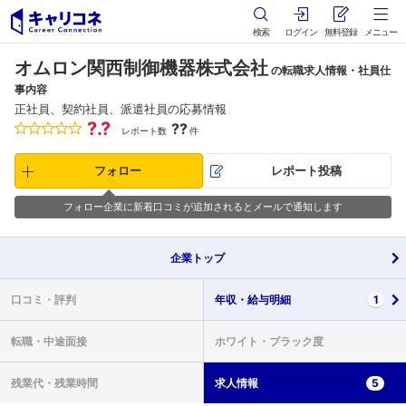
検索
ログイン
無料登録
メニュー
オムロン関西制御機器株式会社
の転職求人情報・社員仕
事内容
正社員、契約社員、派遣社員の応募情報
?.?
??
レポート数
件
フォロー
レポート投稿
フォロー企業に新着口コミが追加されるとメールで通知します
企業
トップ
口コミ・
評判
年収・
給与明細
1
転職・
中途面接
ホワイト・
ブラック度
残業代・
残業時間
求人情報
5