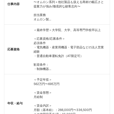
〜オムロン系列＋他社製品も扱える商材の幅広さと
仕事内容
提案力が強み/徹底的な顧客志向〜
担当業務
オムロン製...
＜最終学歴＞大学院、大学、高等専門学校卒以上
＜応募資格/応募条件＞
必須条件
・電気機器・産業用機器・電子部品などの法人営業
応募資格
フォローしました
経験
・普通自動車運転免許（AT限定可）
こちらの企業もフォローしませんか？
歓迎条件：
・制御機器...
＜予定年収＞
562万円〜695万円
＜賃金形態＞
月給制
年収・給与
＜賃金内訳＞
月額（基本給）：266,000円〜336,500円