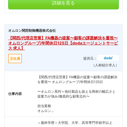
詳細を見る
オムロン関西制御機器株式会社
【関西/代理店営業】FA機器の提案〜顧客の課題解決を重視〜
オムロングループ/年間休日125日【dodaエージェントサービ
ス 求人】
提供元：
正社員
（人材紹介求人）
【関西/代理店営業】FA機器の提案〜顧客の課題解決
を重視〜 オムロングループ/年間休日125日
〜オムロン系列＋他社製品も扱える商材の幅広さと
仕事内容
提案力が強み/徹底的な顧客志向〜
担当業務
オムロン...
＜最終学歴＞大学院、大学、高等専門学校卒以上