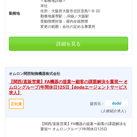
＜勤務地詳細＞
本社
住所：大阪府大阪市北区堂島1-6-20
勤務地
勤務地最寄駅：JR線／大阪駅
受動喫煙対策：屋内全面禁煙
変更の範囲：会社の定める事業所
詳細を見る
オムロン関西制御機器株式会社
【関西/直販営業】FA機器の提案〜顧客の課題解決を重視〜 オ
ムロングループ/年間休日125日【dodaエージェントサービス
求人】
提供元：
正社員
（人材紹介求人）
【関西/直販営業】FA機器の提案〜顧客の課題解決を
重視〜 オムロングループ/年間休日125日