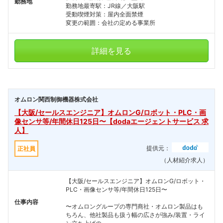
勤務地
勤務地最寄駅：JR線／大阪駅
受動喫煙対策：屋内全面禁煙
変更の範囲：会社の定める事業所
詳細を見る
オムロン関西制御機器株式会社
【大阪/セールスエンジニア】オムロンG/ロボット・PLC・画
像センサ等/年間休日125日〜【dodaエージェントサービス 求
人】
提供元：
正社員
（人材紹介求人）
【大阪/セールスエンジニア】オムロンG/ロボット・
PLC・画像センサ等/年間休日125日〜
仕事内容
〜オムロングループの専門商社・オムロン製品はも
ちろん、他社製品も扱う幅の広さが強み/装置・ライ