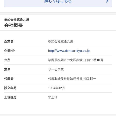
詳しくはこちら
株式会社電通九州
会社概要
企業名
株式会社電通九州
企業HP
http://www.dentsu-kyu.co.jp
住所
福岡県福岡市中央区赤坂1丁目16番10号
業界
サービス業
代表者
代表取締役社長執行役員 谷口 順一
設立年月
1994年12月
上場区分
非上場