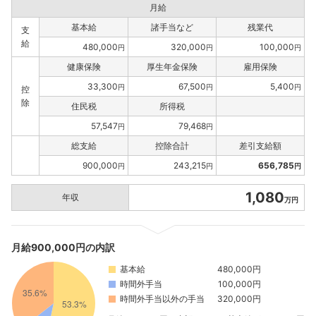
月給
基本給
諸手当など
残業代
支
給
480,000
320,000
100,000
円
円
円
健康保険
厚生年金保険
雇用保険
33,300
67,500
5,400
円
円
円
控
除
住民税
所得税
57,547
79,468
円
円
総支給
控除合計
差引支給額
900,000
243,215
656,785
円
円
円
1,080
年収
万円
月給900,000円の内訳
基本給
480,000円
時間外手当
100,000円
時間外手当以外の手当
320,000円