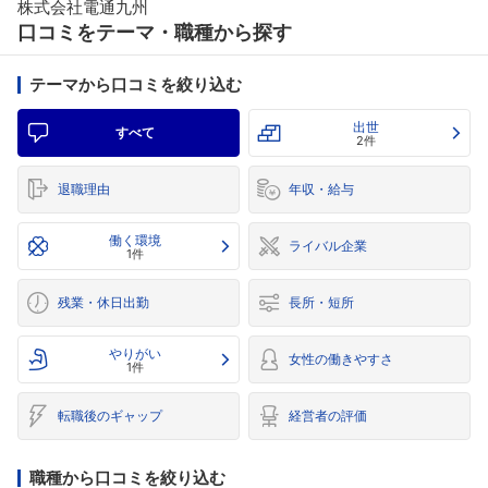
株式会社電通九州
口コミをテーマ・職種から探す
テーマから口コミを絞り込む
出世
すべて
2件
退職理由
年収・給与
働く環境
ライバル企業
1件
残業・休日出勤
長所・短所
やりがい
女性の働きやすさ
1件
転職後のギャップ
経営者の評価
職種から口コミを絞り込む