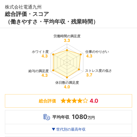
株式会社電通九州
総合評価・スコア
（働きやすさ・平均年収・残業時間）
4.0
総合評価
1080
平均年収
万円
世代別
20代
▼ 世代別の最高年収
30代
40代
最高年収
1080
--万
--万
万