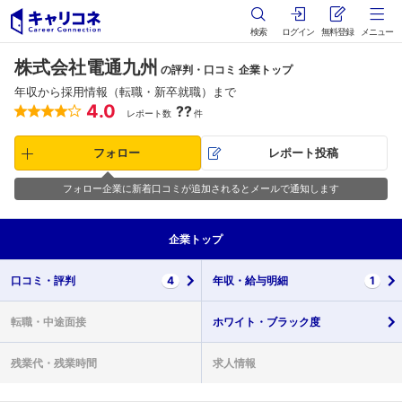
検索
ログイン
無料登録
メニュー
株式会社電通九州
の評判・口コミ 企業トップ
年収から採用情報（転職・新卒就職）まで
4.0
??
レポート数
件
フォロー
レポート投稿
フォロー企業に新着口コミが追加されるとメールで通知します
企業
トップ
口コミ・
評判
4
年収・
給与明細
1
転職・
中途面接
ホワイト・
ブラック度
残業代・
残業時間
求人情報