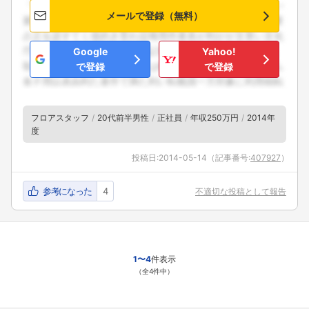
メールで登録（無料）
Google
Yahoo!
で登録
で登録
フロアスタッフ
20代前半男性
正社員
年収250万円
2014年
度
投稿日:
2014-05-14
（記事番号:
407927
）
参考になった
4
不適切な投稿として報告
1〜4
件表示
（全4件中）