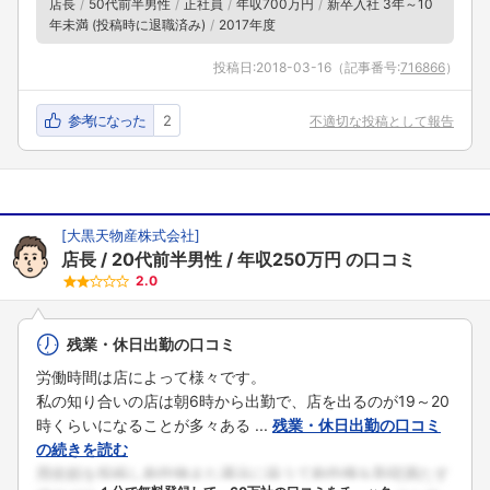
店長
50代前半男性
正社員
年収700万円
新卒入社 3年～10
年未満 (投稿時に退職済み)
2017年度
投稿日:
2018-03-16
（記事番号:
716866
）
参考になった
2
不適切な投稿として報告
[
大黒天物産株式会社
]
店長
20代前半男性
年収250万円
の口コミ
2.0
残業・休日出勤の口コミ
労働時間は店によって様々です。
私の知り合いの店は朝6時から出勤で、店を出るのが19～20
時くらいになることが多々ある ...
残業・休日出勤の口コミ
の続きを読む