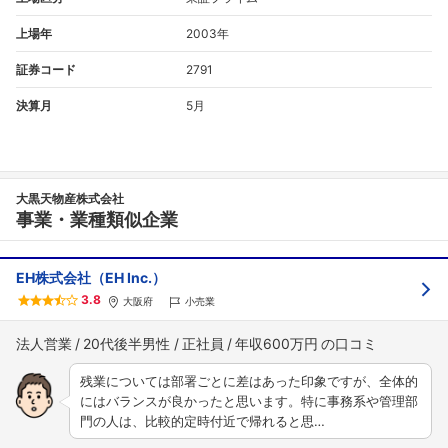
上場年
2003年
証券コード
2791
決算月
5月
大黒天物産株式会社
事業・業種類似企業
EH株式会社（EH Inc.）
3.8
大阪府
小売業
法人営業
20代後半男性
正社員
年収600万円
残業については部署ごとに差はあった印象ですが、全体的
にはバランスが良かったと思います。特に事務系や管理部
門の人は、比較的定時付近で帰れると思…