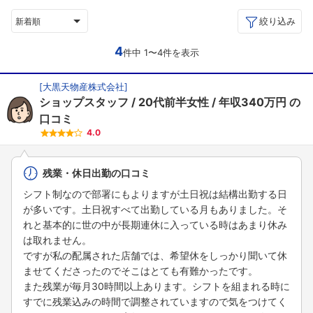
絞り込み
新着順
4
件中 1〜4件を表示
[
大黒天物産株式会社
]
ショップスタッフ
20代前半女性
年収340万円
の
口コミ
4.0
残業・休日出勤の口コミ
シフト制なので部署にもよりますが土日祝は結構出勤する日
が多いです。土日祝すべて出勤している月もありました。そ
れと基本的に世の中が長期連休に入っている時はあまり休み
は取れません。
ですが私の配属された店舗では、希望休をしっかり聞いて休
ませてくださったのでそこはとても有難かったです。
また残業が毎月30時間以上あります。シフトを組まれる時に
すでに残業込みの時間で調整されていますので気をつけてく