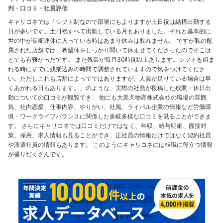
判・口コミ・社員評価
キャリコネでは「シフト制なので部署にもよりますが土日祝は結構出勤する
日が多いです。土日祝すべて出勤している月もありました。それと基本的に
世の中が長期連休に入っている時はあまり休みは取れません。 ですが私の配
属された店舗では、希望休をしっかり聞いて休ませてくださったのでそこは
とても有難かったです。 また残業が毎月30時間以上あります。シフトを組ま
れる時にすでに残業込みの時間で調整されていますので気をつけてくださ
い。ただしこれも店舗によってではありますが、人員が足りている場合は早
くあがれる日もあります。」のような、実際の社員が投稿した残業・休日出
勤についての口コミが観覧でき、 他にも大黒天物産株式会社の職場の雰囲
気、社内恋愛、仕事内容、やりがい、社風、ライバル企業の情報など労働環
境・ワークライフバランスに関係した多岐多様な口コミを見ることができま
す。 さらにキャリコネでは口コミだけではなく、年収、給与明細、面接対
策、採用、求人情報も見ることができ、正社員の情報だけではなく契約社員
や派遣社員の情報もあります。 このようにキャリコネには転職に役立つ情報
が盛りだくさんです。