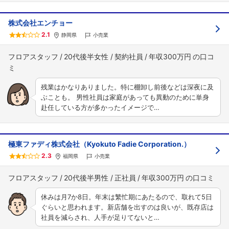
株式会社エンチョー
2.1
静岡県
小売業
フロアスタッフ
20代後半女性
契約社員
年収300万円
残業はかなりありました。特に棚卸し前後などは深夜に及
ぶことも。 男性社員は家庭があっても異動のために単身
赴任している方が多かったイメージで…
極東ファディ株式会社（Kyokuto Fadie Corporation.）
2.3
福岡県
小売業
フロアスタッフ
20代後半男性
正社員
年収300万円
休みは月7か8日。年末は繁忙期にあたるので、取れて5日
ぐらいと思われます。新店舗を出すのは良いが、既存店は
社員を減らされ、人手が足りてないと…