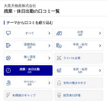
大黒天物産株式会社
残業・休日出勤の口コミ一覧
テーマから口コミを絞り込む
出世
すべて
4件
退職理由
年収・給与
2件
2件
働く環境
ライバル企業
4件
残業・休日出勤
長所・短所
4件
5件
やりがい
女性の働きやすさ
4件
転職後のギャップ
経営者の評価