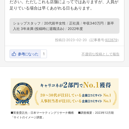
ださい。ただしこれも店舗によってではありますが、人員が
足りている場合は早くあがれる日もあります。
ショップスタッフ
20代前半女性
正社員
年収340万円
新卒
入社 3年未満 (投稿時に退職済み)
2022年度
投稿日:
2023-02-20
（記事番号:
922879
）
参考になった
1
不適切な投稿として報告
■実査委託先：日本マーケティングリサーチ機構 ■調査概要：2023年12月期
「サイトのイメージ調査」