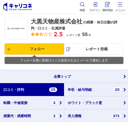
検索
ログイン
無料登録
メニュー
大黒天物産株式会社
の残業・休日出勤の評
判・口コミ・社員評価
2.5
55
レポート数
件
フォロー
レポート投稿
フォロー企業に新着口コミが追加されるとメールで通知します
企業
トップ
口コミ・
評判
25
年収・
給与明細
20
転職・
中途面接
3
ホワイト・
ブラック度
残業代・
残業時間
3
求人情報
373