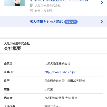
大黒天物産株式会社
仕事内容参照
求人情報をもっと読む
全373件
大黒天物産株式会社
会社概要
企業名
大黒天物産株式会社
企業HP
http://www.e-dkt.co.jp/
住所
岡山県倉敷市西中新田297番地1
業界
小売業
代表者
代表取締役社長 大賀 昌彦
上場区分
東証プライム