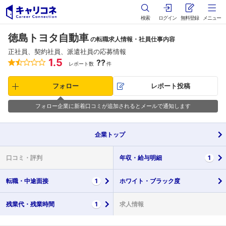
検索
ログイン
無料登録
メニュー
徳島トヨタ自動車
の転職求人情報・社員仕事内容
正社員、契約社員、派遣社員の応募情報
1.5
??
レポート数
件
フォロー
レポート投稿
フォロー企業に新着口コミが追加されるとメールで通知します
企業
トップ
口コミ・
評判
年収・
給与明細
1
転職・
中途面接
1
ホワイト・
ブラック度
残業代・
残業時間
1
求人情報