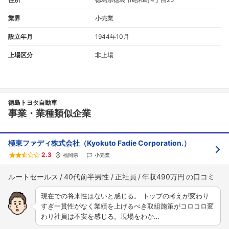
業界
小売業
設立年月
1944年10月
上場区分
非上場
徳島トヨタ自動車
事業・業種類似企業
極東ファディ株式会社（Kyokuto Fadie Corporation.）
2.3
福岡県
小売業
ルートセールス
40代前半男性
正社員
年収490万円
現在での将来性はないと感じる。 トップの考えが変わり
すぎ一貫性がなく業績を上げるべき取組施策がコロコロ変
わり社員は不安を感じる。現場をわか…