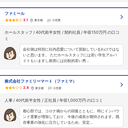
ファミール
3.1
東京都
小売業
ホールスタッフ
40代前半女性
契約社員
年収150万円
会社側は特別に社内恋愛について奨励しているわけではな
いと思います。 ただホールスタッフには若い学生アルバ
イトもいますし厨房には比較的若い男…
株式会社ファミリーマート（ファミマ）
2.8
東京都
小売業
人事
40代前半女性
正社員
年収1,000万円
都心部では、コロナ禍からの回復とともに、特にインバウ
ンド需要が増加しており、今後の成長が期待されます。既
存事業の強化に注力しているため、安定…