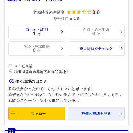
3.0
労働時間の満足度
（総合評価 ★ 3.5）
口コミ・評判
年収・給与明細
1
0
件
件
転職・中途面接
求人情報をチェック
0
件
サービス業
秋田県鹿角市花輪字堰向30番地1
働く環境の口コミ
飲み会多かったので、かなりキツいと思います。
酒好きならいいけど、金も掛かるんでいやでしたわ。良くも悪く
も飲みニケーションを大事にしてた感...
フォロー
評価の詳細を見る
26