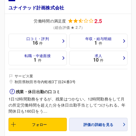
ユナイテッド計画株式会社
2.5
労働時間の満足度
（総合評価 ★ 2.7）
口コミ・評判
年収・給与明細
16
1
件
件
転職・中途面接
求人
1
10
件
件
サービス業
秋田県秋田市寺内蛭根3丁目24番3号
残業・休日出勤の口コミ
1日12時間勤務をするが、残業はつかない。12時間勤務をして月
の所定労働時間を超えた分を休日出勤手当としてつけられる。年
間休日も160日をう...
フォロー
評価の詳細を見る