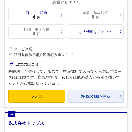
（総合評価 ★ 1.5）
口コミ・評判
年収・給与明細
4
0
件
件
転職・中途面接
求人情報をチェック
0
件
サービス業
秋田県南秋田郡八郎潟町大道９０−３
出世の口コミ
医療法人も併設しているので、中途採用で入ってからの出世コー
スはほぼ0です。病院や施設、もしくは他の法人から引き抜いて
くる方が役職になっている...
フォロー
評価の詳細を見る
24
株式会社トップス