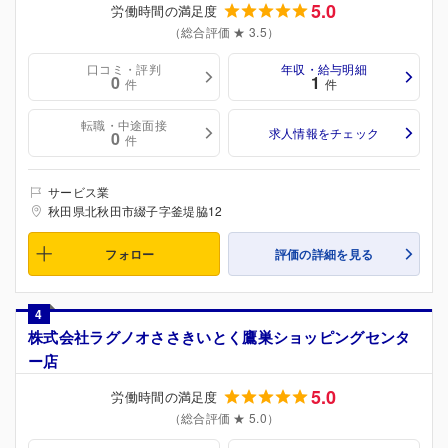
5.0
労働時間の満足度
（総合評価 ★ 3.5）
口コミ・評判
年収・給与明細
0
1
件
件
転職・中途面接
求人情報をチェック
0
件
サービス業
秋田県北秋田市綴子字釜堤脇12
フォロー
評価の詳細を見る
4
株式会社ラグノオささきいとく鷹巣ショッピングセンタ
ー店
5.0
労働時間の満足度
（総合評価 ★ 5.0）