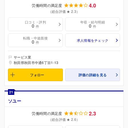
4.0
労働時間の満足度
（総合評価 ★ 2.3）
口コミ・評判
年収・給与明細
0
0
件
件
転職・中途面接
求人情報をチェック
0
件
サービス業
秋田県秋田市中通6丁目1-13
フォロー
評価の詳細を見る
21
ソユー
2.3
労働時間の満足度
（総合評価 ★ 2.6）