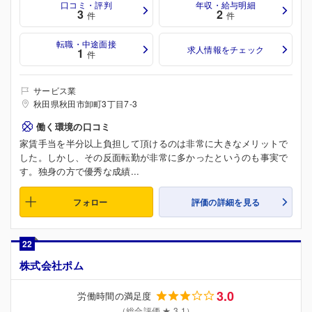
口コミ・評判
年収・給与明細
3
2
件
件
転職・中途面接
求人情報をチェック
1
件
サービス業
秋田県秋田市卸町3丁目7-3
働く環境の口コミ
家賃手当を半分以上負担して頂けるのは非常に大きなメリットで
した。しかし、その反面転勤が非常に多かったというのも事実で
す。独身の方で優秀な成績...
フォロー
評価の詳細を見る
22
株式会社ポム
3.0
労働時間の満足度
（総合評価 ★ 3.1）