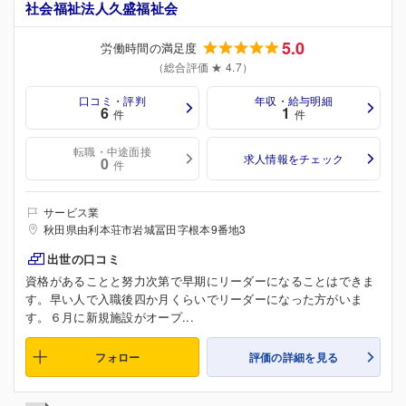
社会福祉法人久盛福祉会
5.0
労働時間の満足度
（総合評価 ★ 4.7）
口コミ・評判
年収・給与明細
6
1
件
件
転職・中途面接
求人情報をチェック
0
件
サービス業
秋田県由利本荘市岩城冨田字根本9番地3
出世の口コミ
資格があることと努力次第で早期にリーダーになることはできま
す。早い人で入職後四か月くらいでリーダーになった方がいま
す。６月に新規施設がオープ...
フォロー
評価の詳細を見る