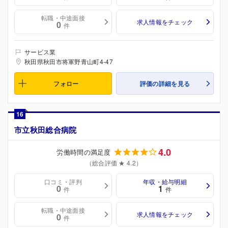
転職・中途面接
求人情報をチェック
0
件
サービス業
秋田県秋田市将軍野青山町4-47
フォロー
評価の詳細を見る
16
市立秋田総合病院
4.0
労働時間の満足度
（総合評価 ★ 4.2）
口コミ・評判
年収・給与明細
0
1
件
件
転職・中途面接
求人情報をチェック
0
件