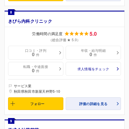
8
きびら内科クリニック
5.0
労働時間の満足度
（総合評価 ★ 5.0）
口コミ・評判
年収・給与明細
0
0
件
件
転職・中途面接
求人情報をチェック
0
件
サービス業
秋田県秋田市新屋天秤野5-10
フォロー
評価の詳細を見る
9