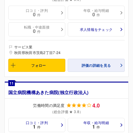
口コミ・評判
年収・給与明細
0
0
件
件
転職・中途面接
求人情報をチェック
0
件
サービス業
秋田県秋田市茨島2丁目7-24
フォロー
評価の詳細を見る
11
国立病院機構あきた病院(独立行政法人)
4.0
労働時間の満足度
（総合評価 ★ 3.8）
口コミ・評判
年収・給与明細
1
1
件
件