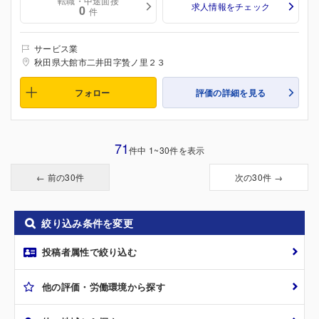
転職・中途面接
求人情報をチェック
0
件
サービス業
秋田県大館市二井田字贄ノ里２３
フォロー
評価の詳細を見る
71
件中 1~30件を表示
← 前の30件
次の30件 →
絞り込み条件を変更
投稿者属性で絞り込む
他の評価・労働環境から探す