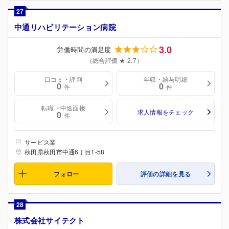
27
中通リハビリテーション病院
3.0
労働時間の満足度
（総合評価 ★ 2.7）
口コミ・評判
年収・給与明細
0
0
件
件
転職・中途面接
求人情報をチェック
0
件
サービス業
秋田県秋田市中通6丁目1-58
フォロー
評価の詳細を見る
28
株式会社サイテクト