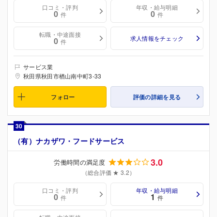
口コミ・評判
年収・給与明細
0
0
件
件
転職・中途面接
求人情報をチェック
0
件
サービス業
秋田県秋田市楢山南中町3-33
フォロー
評価の詳細を見る
30
（有）ナカザワ・フードサービス
3.0
労働時間の満足度
（総合評価 ★ 3.2）
口コミ・評判
年収・給与明細
0
1
件
件