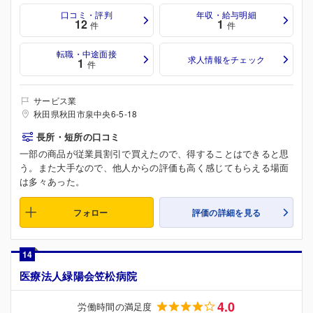
口コミ・評判
年収・給与明細
12
1
件
件
転職・中途面接
求人情報をチェック
1
件
サービス業
秋田県秋田市泉中央6-5-18
長所・短所の口コミ
一部の商品が従業員割引で買えたので、得することはできると思
う。また大手なので、他人からの評価も高く感じてもらえる場面
は多々あった。
フォロー
評価の詳細を見る
14
医療法人緑陽会笠松病院
4.0
労働時間の満足度