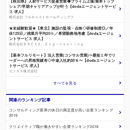
【秋田県】人材サービス提案営業◆プライム上場/業界トップ
シェア/早期キャリアアップが叶う【dodaエージェントサービ
ス 求人】
株式会社 フルキャストホールディングス
★未経験歓迎★【東北】施設の監視・点検◇研修制度◎／年
休125日／残業月平均20ｈ／希望勤務地考慮【dodaエージェ
ントサービス 求人】
株式会社ＢＲＥＸＡ Ｅｎｇｉｎｅｅｒｉｎｇ
【基本フルリモート】法人営業(コンサル営業)〜最短１年でリ
ーダーへの昇格実績有◇中途入社約50％〜【dodaエージェン
トサービス 求人】
エンＳＸ株式会社
すべてを見る
関連のランキング記事
コンサルティング業界の休日の満足度が高い企業ランキング
2019
クリエイティブ職が働きやすい企業ランキング2018