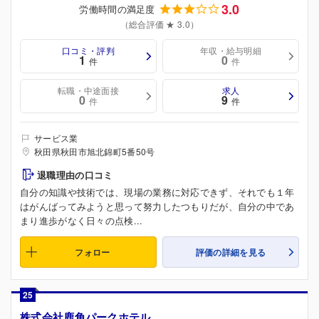
3.0
労働時間の満足度
（総合評価 ★ 3.0）
口コミ・評判
年収・給与明細
1
0
件
件
転職・中途面接
求人
0
9
件
件
サービス業
秋田県秋田市旭北錦町5番50号
退職理由の口コミ
自分の知識や技術では、現場の業務に対応できず、それでも１年
はがんばってみようと思って努力したつもりだが、自分の中であ
まり進歩がなく日々の点検...
フォロー
評価の詳細を見る
25
株式会社鹿角パークホテル