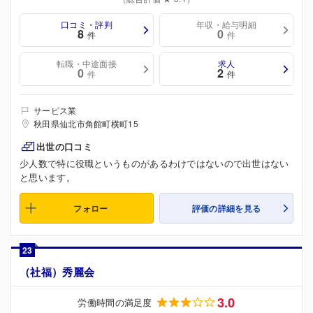
口コミ・評判
年収・給与明細
8
0
件
件
転職・中途面接
求人
0
2
件
件
サービス業
秋田県仙北市角館町横町15
出世の口コミ
少人数で特に役職というものがあるわけではないので出世はない
と思います。
フォロー
評価の詳細を見る
23
（社福）秀麗会
3.0
労働時間の満足度