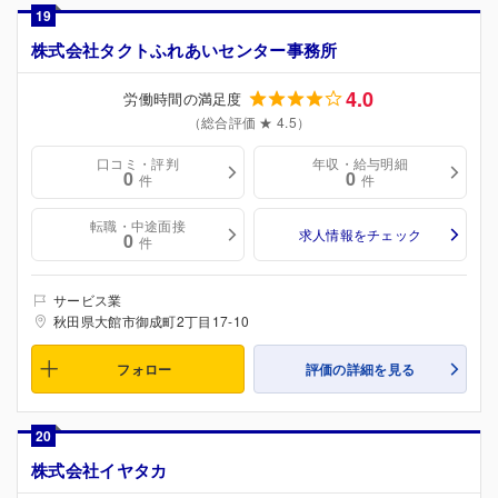
19
株式会社タクトふれあいセンター事務所
4.0
労働時間の満足度
（総合評価 ★ 4.5）
口コミ・評判
年収・給与明細
0
0
件
件
転職・中途面接
求人情報をチェック
0
件
サービス業
秋田県大館市御成町2丁目17-10
フォロー
評価の詳細を見る
20
株式会社イヤタカ