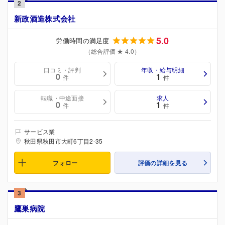
2
新政酒造株式会社
5.0
労働時間の満足度
（総合評価 ★ 4.0）
口コミ・評判
年収・給与明細
0
1
件
件
転職・中途面接
求人
0
1
件
件
サービス業
秋田県秋田市大町6丁目2-35
フォロー
評価の詳細を見る
3
鷹巣病院