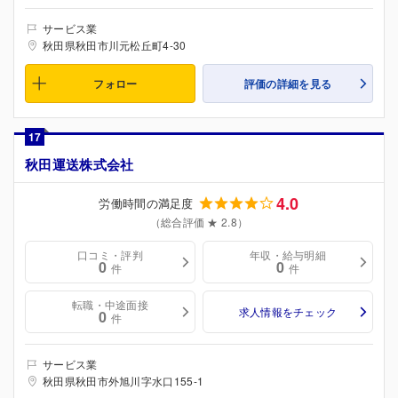
サービス業
秋田県秋田市川元松丘町4-30
フォロー
評価の詳細を見る
17
秋田運送株式会社
4.0
労働時間の満足度
（総合評価 ★ 2.8）
口コミ・評判
年収・給与明細
0
0
件
件
転職・中途面接
求人情報をチェック
0
件
サービス業
秋田県秋田市外旭川字水口155-1