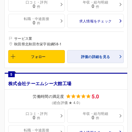
口コミ・評判
年収・給与明細
0
0
件
件
転職・中途面接
求人情報をチェック
0
件
サービス業
秋田県北秋田市栄字前綱58-1
フォロー
評価の詳細を見る
5
株式会社テーエムシー大館工場
5.0
労働時間の満足度
（総合評価 ★ 4.0）
口コミ・評判
年収・給与明細
0
0
件
件
転職・中途面接