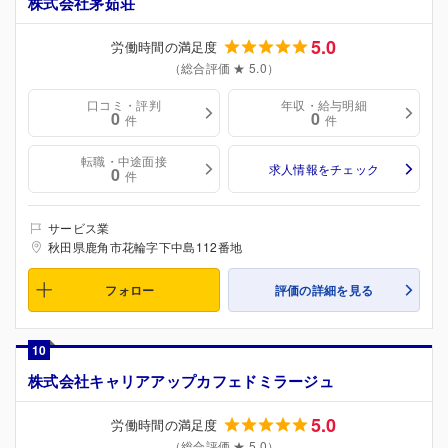
株式会社茅茹荘
5.0
労働時間の満足度
（総合評価 ★ 5.0）
口コミ・評判
年収・給与明細
0
0
件
件
転職・中途面接
求人情報をチェック
0
件
サービス業
秋田県鹿角市花輪字下中島112番地
フォロー
評価の詳細を見る
10
株式会社キャリアアップカフェドミラージュ
5.0
労働時間の満足度
（総合評価 ★ 5.0）