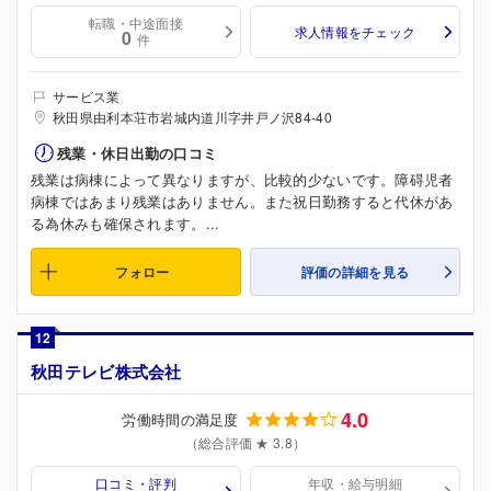
転職・中途面接
求人情報をチェック
0
件
サービス業
秋田県由利本荘市岩城内道川字井戸ノ沢84-40
残業・休日出勤の口コミ
残業は病棟によって異なりますが、比較的少ないです。障碍児者
病棟ではあまり残業はありません。また祝日勤務すると代休があ
る為休みも確保されます。...
フォロー
評価の詳細を見る
12
秋田テレビ株式会社
4.0
労働時間の満足度
（総合評価 ★ 3.8）
口コミ・評判
年収・給与明細