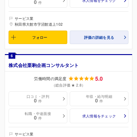
求人情報をチェック
0
件
サービス業
秋田県大館市字沼館道上102
フォロー
評価の詳細を見る
6
株式会社栗駒企画コンサルタント
5.0
労働時間の満足度
（総合評価 ★ 2.8）
口コミ・評判
年収・給与明細
0
0
件
件
転職・中途面接
求人情報をチェック
0
件
サービス業