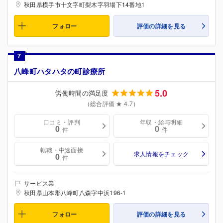
秋田県横手市十文字町梨木字羽場下14番地1
フォロー
評価の詳細を見る
7
八峰町ハタハタの町診療所
5.0
労働時間の満足度
（総合評価 ★ 4.7）
口コミ・評判
年収・給与明細
0
0
件
件
転職・中途面接
求人情報をチェック
0
件
サービス業
秋田県山本郡八峰町八森字中浜196-1
フォロー
評価の詳細を見る