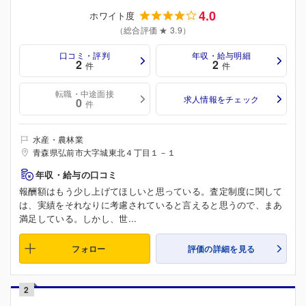
4.0
ホワイト度
（総合評価 ★ 3.9）
口コミ・評判
年収・給与明細
2
2
件
件
転職・中途面接
求人情報をチェック
0
件
水産・農林業
青森県弘前市大字城東北４丁目１－１
年収・給与の口コミ
報酬額はもう少し上げてほしいと思っている。査定制度に関して
は、実績をそれなりに考慮されていると言えると思うので、まあ
満足している。しかし、世...
フォロー
評価の詳細を見る
2