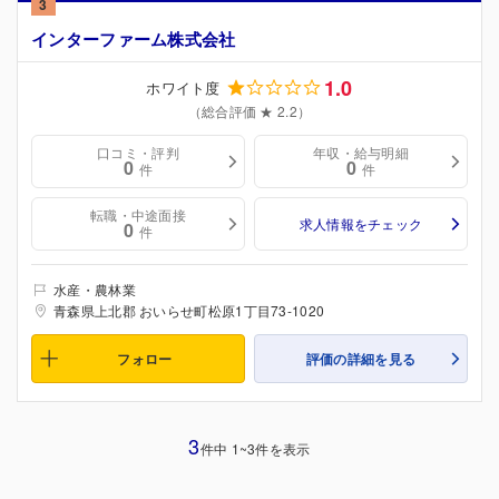
3
インターファーム株式会社
1.0
ホワイト度
（総合評価 ★ 2.2）
口コミ・評判
年収・給与明細
0
0
件
件
転職・中途面接
求人情報をチェック
0
件
水産・農林業
青森県上北郡 おいらせ町松原1丁目73-1020
フォロー
評価の詳細を見る
3
件中 1~3件を表示