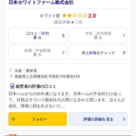
日本ホワイトファーム株式会社
2.0
ホワイト度
（総合評価 ★ 1.3）
口コミ・評判
年収・給与明細
6
0
件
件
転職・中途面接
求人情報をチェック
0
件
水産・農林業
青森県上北郡横浜町字林尻102番地100
経営者の評価の口コミ
日本ハムからの出向者になります。日本ハムの子会社だけあっ
て、社長はそういう親会社の人間になるかと思います。ほとんど
会社、現場に顔を出さないた...
フォロー
評価の詳細を見る