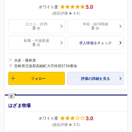
5.0
ホワイト度
（総合評価 ★ 4.2）
口コミ・評判
年収・給与明細
0
0
件
件
転職・中途面接
求人情報をチェック
0
件
水産・農林業
宮崎県児湯郡高鍋町大字持田5734番地
フォロー
評価の詳細を見る
2
はざま牧場
3.0
ホワイト度
（総合評価 ★ 3.0）