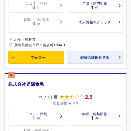
口コミ・評判
年収・給与明細
0
1
件
件
転職・中途面接
求人情報をチェック
0
件
水産・農林業
宮崎県都城市野々美谷町1934-1
フォロー
評価の詳細を見る
3
株式会社児湯食鳥
2.5
ホワイト度
（総合評価 ★ 2.3）
口コミ・評判
年収・給与明細
1
1
件
件
転職・中途面接