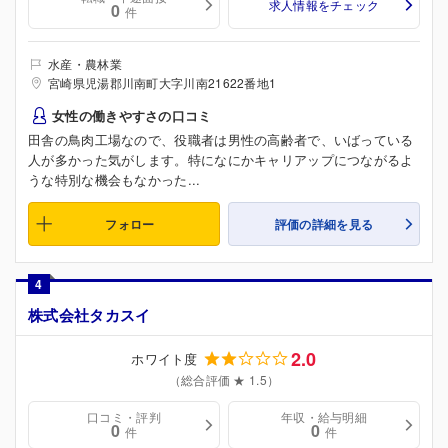
求人情報をチェック
0
件
水産・農林業
宮崎県児湯郡川南町大字川南21622番地1
女性の働きやすさの口コミ
田舎の鳥肉工場なので、役職者は男性の高齢者で、いばっている
人が多かった気がします。特になにかキャリアップにつながるよ
うな特別な機会もなかった...
フォロー
評価の詳細を見る
4
株式会社タカスイ
2.0
ホワイト度
（総合評価 ★ 1.5）
口コミ・評判
年収・給与明細
0
0
件
件