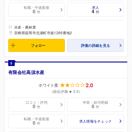
転職・中途面接
求人
0
4
件
件
水産・農林業
宮崎県延岡市北浦町市振1269番地2
フォロー
評価の詳細を見る
5
有限会社高須水産
2.0
ホワイト度
（総合評価 ★ 2.0）
口コミ・評判
年収・給与明細
0
0
件
件
転職・中途面接
求人情報をチェック
0
件