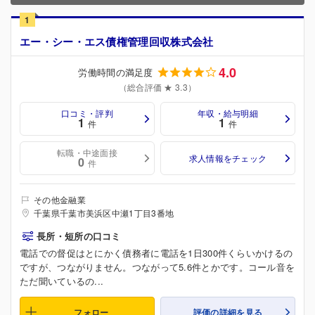
1
エー・シー・エス債権管理回収株式会社
4.0
労働時間の満足度
（総合評価 ★ 3.3）
口コミ・評判
年収・給与明細
1
1
件
件
転職・中途面接
求人情報をチェック
0
件
その他金融業
千葉県千葉市美浜区中瀬1丁目3番地
長所・短所の口コミ
電話での督促はとにかく債務者に電話を1日300件くらいかけるの
ですが、つながりません。つながって5.6件とかです。コール音を
ただ聞いているの...
フォロー
評価の詳細を見る