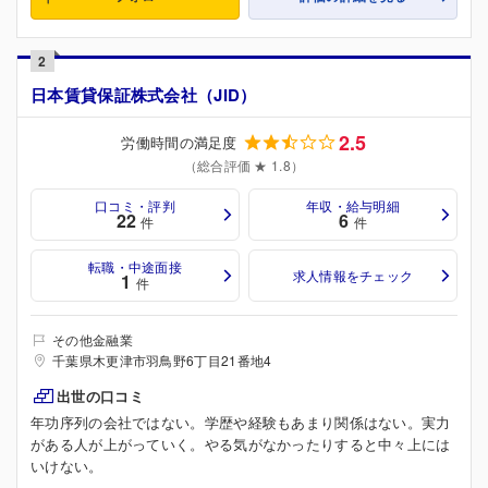
2
日本賃貸保証株式会社（JID）
2.5
労働時間の満足度
（総合評価 ★ 1.8）
口コミ・評判
年収・給与明細
22
6
件
件
転職・中途面接
求人情報をチェック
1
件
その他金融業
千葉県木更津市羽鳥野6丁目21番地4
出世の口コミ
年功序列の会社ではない。学歴や経験もあまり関係はない。実力
がある人が上がっていく。やる気がなかったりすると中々上には
いけない。