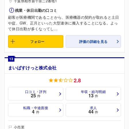
千葉県柏市新十余二2番地1
残業・休日出勤の口コミ
顧客が医療機関であることから、医療機器の契約が取れると土日
や盆、GW、正月といった大型連休に搬入することになる。よっ
て休日出勤が多くなってし...
フォロー
評価の詳細を見る
13
まいばすけっと株式会社
2.8
口コミ・評判
年収・給与明細
25
13
件
件
転職・中途面接
求人
4
44
件
件
小売業