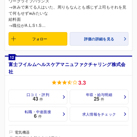
ワークライフバランス
→休みで来てる人はいた、周りもなんとも感じず上司もそれを見
て何もせずwみたいな
給料面
→職位がA.L.S1.S...
フォロー
評価の詳細を見る
12
富士フイルムヘルスケアマニュファクチャリング株式会
社
3.3
口コミ・評判
年収・給与明細
43
25
件
件
転職・中途面接
求人情報をチェック
6
件
電気機器