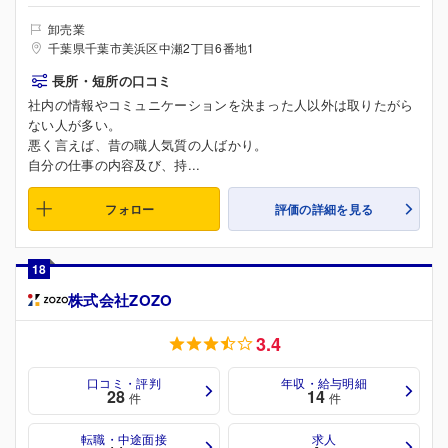
卸売業
千葉県千葉市美浜区中瀬2丁目6番地1
長所・短所の口コミ
社内の情報やコミュニケーションを決まった人以外は取りたがら
ない人が多い。
悪く言えば、昔の職人気質の人ばかり。
自分の仕事の内容及び、持...
フォロー
評価の詳細を見る
18
株式会社ZOZO
3.4
口コミ・評判
年収・給与明細
28
14
件
件
転職・中途面接
求人