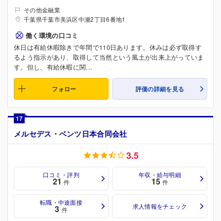
その他金融業
千葉県千葉市美浜区中瀬2丁目6番地1
働く環境の口コミ
休日は有給休暇除きで年間で110日あります。休みは必ず取得す
るよう指示があり、取得して当然という風土が出来上がっていま
す。但し、有給休暇に関...
フォロー
評価の詳細を見る
17
メルセデス・ベンツ日本合同会社
3.5
口コミ・評判
年収・給与明細
21
15
件
件
転職・中途面接
求人情報をチェック
3
件