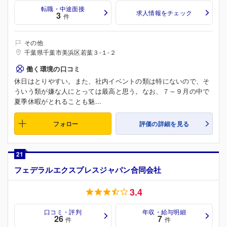
転職・中途面接
求人情報をチェック
3
件
その他
千葉県千葉市美浜区若葉３-１-２
働く環境の口コミ
休日はとりやすい。また、社内イベントの類は特にないので、そ
ういう類が嫌な人にとっては最高と思う。なお、７～９月の中で
夏季休暇がとれることも魅...
フォロー
評価の詳細を見る
21
フェデラルエクスプレスジャパン合同会社
3.4
口コミ・評判
年収・給与明細
26
7
件
件