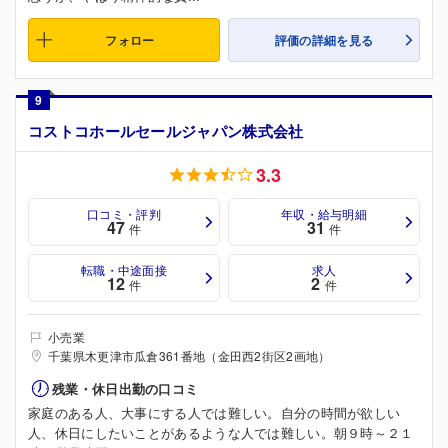
フォロー
評価の詳細を見る
9
コストコホールセールジャパン株式会社
3.3
口コミ・評判
年収・給与明細
47
31
件
件
転職・中途面接
求人
12
2
件
件
小売業
千葉県木更津市瓜倉361番地（金田西2街区2画地）
残業・休日出勤の口コミ
家庭のある人、大事にする人では難しい。自分の時間が欲しい
人、休日にしたいことがあるような人では難しい。朝９時～２１