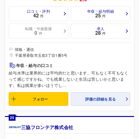
口コミ・評判
年収・給与明細
42
25
件
件
転職・中途面接
求人
0
28
件
件
情報・通信
千葉県香取市玉造3丁目1番5号
年収・給与の口コミ
給与水準は業界的には平均的だと思います。可もなく不可もなく
って感じですかね。でも残業しないと生活は苦しいかと思いま
す。私は残業が多いほうでし...
フォロー
評価の詳細を見る
25
三協フロンテア株式会社