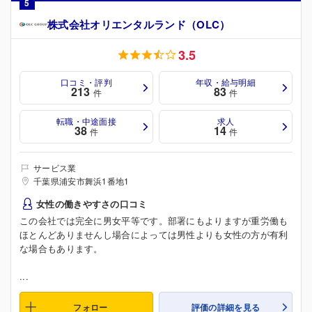
5
株式会社オリエンタルランド（OLC）
3.5
口コミ・評判
年収・給与明細
213
83
件
件
転職・中途面接
求人
38
14
件
件
サービス業
千葉県浦安市舞浜1番地1
女性の働きやすさの口コミ
この会社では完全に男女平等です。部署にもよりますが重労働も
ほとんどありませんし場合によっては男性よりも女性の方が有利
な場合もあります。
...
フォロー
評価の詳細を見る