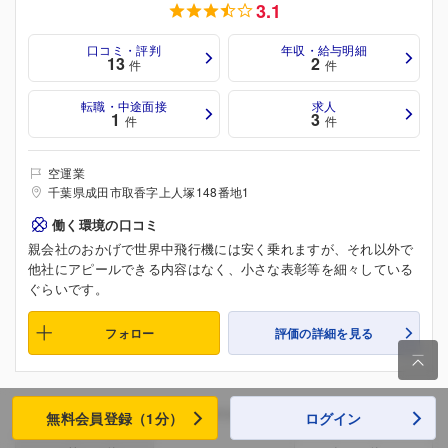
3.1
口コミ・評判
年収・給与明細
13
2
件
件
転職・中途面接
求人
1
3
件
件
空運業
千葉県成田市取香字上人塚148番地1
働く環境の口コミ
親会社のおかげで世界中飛行機には安く乗れますが、それ以外で
他社にアピールできる内容はなく、小さな表彰等を細々している
ぐらいです。
フォロー
評価の詳細を見る

1863
件中 1~30件を表示
無料会員登録（1分）
ログイン