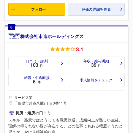
フォロー
評価の詳細を見る
8
株式会社市進ホールディングス
3.1
口コミ・評判
年収・給与明細
103
39
件
件
転職・中途面接
求人情報をチェック
6
件
サービス業
千葉県市川市八幡2丁目3番11号
長所・短所の口コミ
スキル、熱意ではどうしても意思疎通、成績向上が難しい生徒、
理解の得られない親が存在する。どの仕事でもある程度そうだと
思うが、やはり精神的な負...