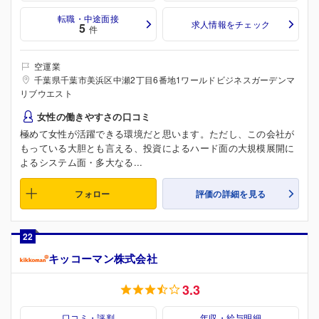
転職・中途面接
求人情報をチェック
5
件
空運業
千葉県千葉市美浜区中瀬2丁目6番地1ワールドビジネスガーデンマ
リブウエスト
女性の働きやすさの口コミ
極めて女性が活躍できる環境だと思います。ただし、この会社が
もっている大胆とも言える、投資によるハード面の大規模展開に
よるシステム面・多大なる...
フォロー
評価の詳細を見る
22
キッコーマン株式会社
3.3
口コミ・評判
年収・給与明細