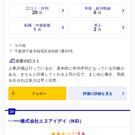
口コミ・評判
年収・給与明細
20
6
件
件
転職・中途面接
求人
1
2
件
件
その他
千葉県千葉市稲毛区弥生町1番33号
出世の口コミ
人事評価は行っているが、基本的に年功序列となっている印象が
ある。きちんと評価してくれる上司の元で、まじめに働き、実績
を出せれば多少は早く出世...
フォロー
評価の詳細を見る
24
株式会社エヌアイデイ（NID）
2.9