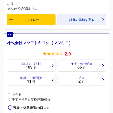
なり
それが昇給試験で...
フォロー
評価の詳細を見る
11
株式会社マツモトキヨシ（マツキヨ）
2.9
口コミ・評判
年収・給与明細
109
66
件
件
転職・中途面接
求人
11
2
件
件
小売業
千葉県松戸市新松戸東9番地1
残業・休日出勤の口コミ