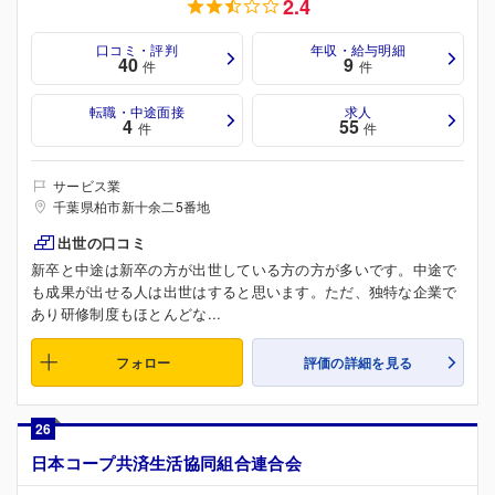
2.4
口コミ・評判
年収・給与明細
40
9
件
件
転職・中途面接
求人
4
55
件
件
サービス業
千葉県柏市新十余二5番地
出世の口コミ
新卒と中途は新卒の方が出世している方の方が多いです。中途で
も成果が出せる人は出世はすると思います。ただ、独特な企業で
あり研修制度もほとんどな...
フォロー
評価の詳細を見る
26
日本コープ共済生活協同組合連合会