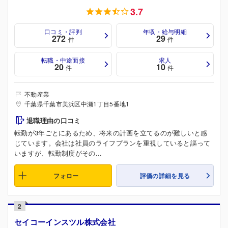
3.7
口コミ・評判
年収・給与明細
272
29
件
件
転職・中途面接
求人
20
10
件
件
不動産業
千葉県千葉市美浜区中瀬1丁目5番地1
退職理由の口コミ
転勤が3年ごとにあるため、将来の計画を立てるのが難しいと感
じています。会社は社員のライフプランを重視していると謳って
いますが、転勤制度がその...
フォロー
評価の詳細を見る
2
セイコーインスツル株式会社