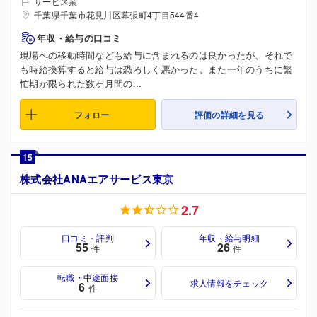
サービス業
千葉県千葉市花見川区幕張町4丁目544番4
年収・給与の口コミ
現場への移動時間なども給与に含まれるのは良かったが、それで
も時給換算すると給与は恐ろしく悪かった。また一年のうちに繁
忙期が限られた数ヶ月間の...
フォロー
評価の詳細を見る
15
株式会社ANAエアサービス東京
2.7
口コミ・評判
年収・給与明細
55
26
件
件
転職・中途面接
求人情報をチェック
6
件