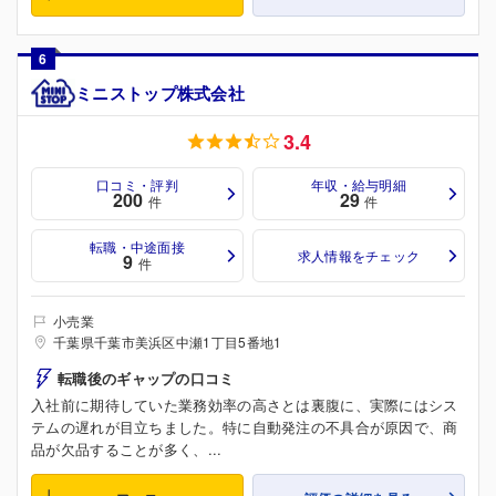
6
ミニストップ株式会社
3.4
口コミ・評判
年収・給与明細
200
29
件
件
転職・中途面接
求人情報をチェック
9
件
小売業
千葉県千葉市美浜区中瀬1丁目5番地1
転職後のギャップの口コミ
入社前に期待していた業務効率の高さとは裏腹に、実際にはシス
テムの遅れが目立ちました。特に自動発注の不具合が原因で、商
品が欠品することが多く、...