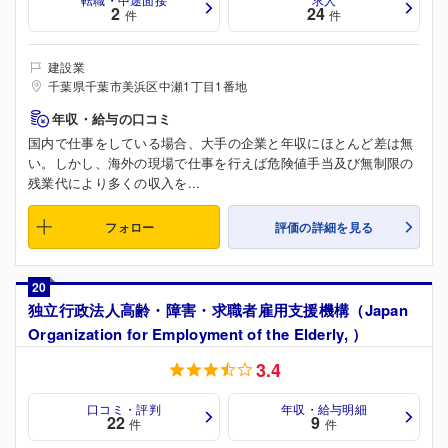
2
24
件
件
建設業
千葉県千葉市美浜区中瀬1丁目1番地
年収・給与の口コミ
国内で仕事をしている場合、大手の企業と年収にほとんど差は無
い。しかし、海外の現場で仕事を行えば危険値手当及び無制限の
残業代により多くの収入を...
フォロー
評価の詳細を見る
20
独立行政法人高齢・障害・求職者雇用支援機構（Japan
Organization for Employment of the Elderly, ）
3.4
口コミ・評判
年収・給与明細
22
9
件
件