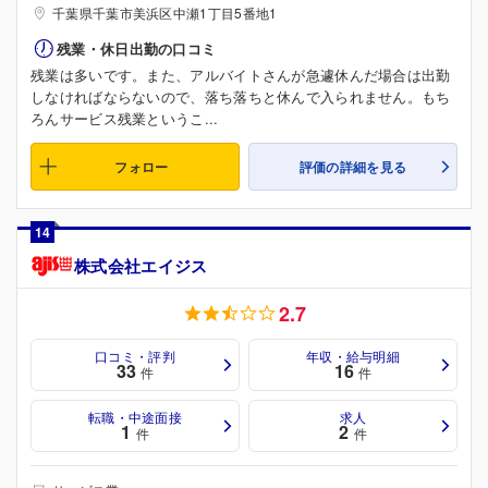
千葉県千葉市美浜区中瀬1丁目5番地1
残業・休日出勤の口コミ
残業は多いです。また、アルバイトさんが急遽休んだ場合は出勤
しなければならないので、落ち落ちと休んで入られません。もち
ろんサービス残業というこ...
フォロー
評価の詳細を見る
14
株式会社エイジス
2.7
口コミ・評判
年収・給与明細
33
16
件
件
転職・中途面接
求人
1
2
件
件