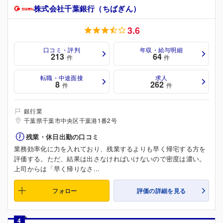
株式会社千葉銀行（ちばぎん）
3.6
口コミ・評判
年収・給与明細
213
64
件
件
転職・中途面接
求人
8
262
件
件
銀行業
千葉県千葉市中央区千葉港1番2号
残業・休日出勤の口コミ
業務効率化に力を入れており、残業するよりも早く帰宅する方を
評価する。ただ、結果は出さなければいけないので密度は濃い。
上司からは「早く帰りなさ...
フォロー
評価の詳細を見る
4