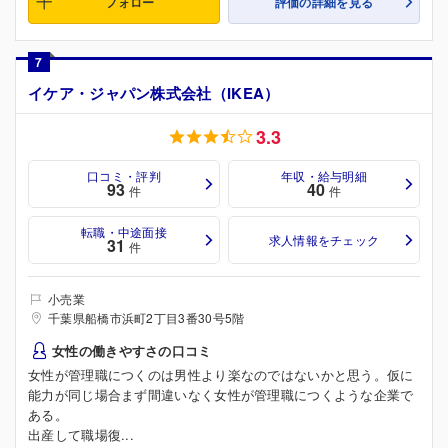
フォロー
評価の詳細を見る
7
イケア・ジャパン株式会社（IKEA）
3.3
口コミ・評判
年収・給与明細
93
40
件
件
転職・中途面接
求人情報をチェック
31
件
小売業
千葉県船橋市浜町2丁目3番30号5階
女性の働きやすさの口コミ
女性が管理職につくのは男性より楽なのではないかと思う。仮に
能力が同じ場合まず間違いなく女性が管理職につくような企業で
ある。
出産して職場復...