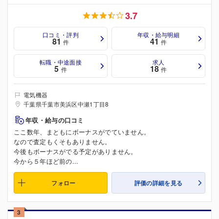
3.7
口コミ・評判
年収・給与明細
81
41
件
件
転職・中途面接
求人
5
18
件
件
電気機器
千葉県千葉市美浜区中瀬1丁目8
年収・給与の口コミ
ここ数年、まともにボーナスがでていません。
なので査定もくそもありません。
今後もボーナスがでる予定がありません。
今から５年ほど前の...
フォロー
評価の詳細を見る
3