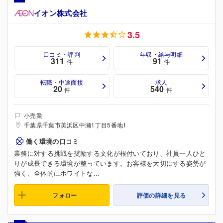
イオン株式会社
3.5
口コミ・評判
年収・給与明細
311
91
件
件
転職・中途面接
求人
20
540
件
件
小売業
千葉県千葉市美浜区中瀬1丁目5番地1
働く環境の口コミ
業務に対する挑戦を奨励する文化が根付いており、社員一人ひと
りが成長できる環境が整っています。お客様を大切にする姿勢が
強く、全体的にホワイトな...
フォロー
評価の詳細を見る