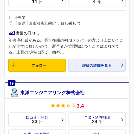
11
4
件
件
小売業
千葉県千葉市稲毛区緑町1丁目15番16号
出世の口コミ
年功序列感がある。長年在籍の初期メンバーの方より上にいくこ
とが非常に難しいので、新卒者が管理職につくことはまれであ
る。上長の期待に応え、効率...
フォロー
評価の詳細を見る
19
東洋エンジニアリング株式会社
3.4
口コミ・評判
年収・給与明細
33
29
件
件
転職・中途面接
求人