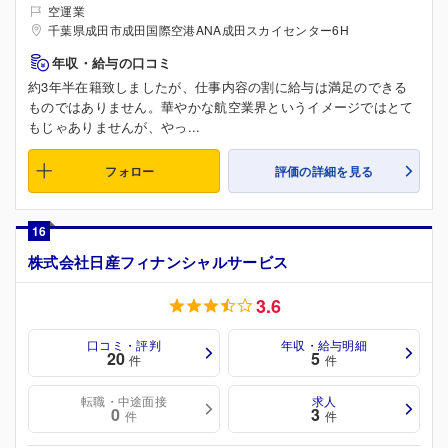
空運業
千葉県成田市成田国際空港ANA成田スカイセンター6H
年収・給与の口コミ
約3年半在籍致しましたが、仕事内容の割に給与は満足のできる
ものではありません。華やかな航空業界というイメージではとて
もじゃありませんが、やっ...
フォロー
評価の詳細を見る
16
株式会社日産フィナンシャルサービス
3.6
口コミ・評判
年収・給与明細
20
5
件
件
転職・中途面接
求人
0
3
件
件