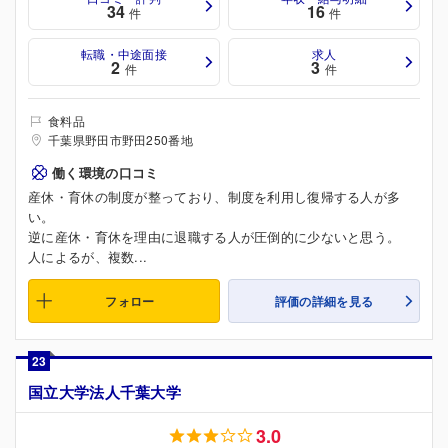
34
16
件
件
転職・中途面接
求人
2
3
件
件
食料品
千葉県野田市野田250番地
働く環境の口コミ
産休・育休の制度が整っており、制度を利用し復帰する人が多
い。
逆に産休・育休を理由に退職する人が圧倒的に少ないと思う。
人によるが、複数...
フォロー
評価の詳細を見る
23
国立大学法人千葉大学
3.0