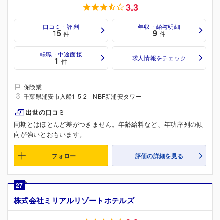
3.3
口コミ・評判
年収・給与明細
15
9
件
件
転職・中途面接
求人情報をチェック
1
件
保険業
千葉県浦安市入船1-5-2 NBF新浦安タワー
出世の口コミ
同期とはほとんど差がつきません。年齢給料など、年功序列の傾
向が強いとおもいます。
フォロー
評価の詳細を見る
27
株式会社ミリアルリゾートホテルズ