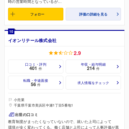
時の営業時間となっているが...
フォロー
評価の詳細を見る
10
イオンリテール株式会社
2.9
口コミ・評判
年収・給与明細
401
214
件
件
転職・中途面接
求人情報をチェック
56
件
小売業
千葉県千葉市美浜区中瀬1丁目5番地1
出世の口コミ
教育制度がまったくなっていないので、就いた上司によって
環境が全く変わってくる。働く店舗と上司によって人事評価が異