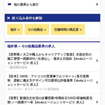
他の業界から探す
絞り込み条件を解除
福井
その他製品
労働時間の満足度
福井県 × その他製品業界の求人
【長野県／大工や職人からキャリアアップ歓迎】木造住宅の
施工管理〜残業30H／出張なし・基本土日祝休【dodaエージ
ェントサービス 求人】
一建設株式会社
【松本】IQOS・アイコスの営業◆フルリモート×直行直帰
等、柔軟に働き方デザイン可◎透明な評価基準【dodaエージ
ェントサービス 求人】
フィリップ・モリス・ジャパン合同会社
【長野】新築注文住宅の反響営業/年間休日120日/研修制度充
実/ノー残業デー有【dodaエージェントサービス 求人】