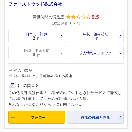
ファーストウッド株式会社
2.5
労働時間の満足度
（総合評価 ★ 2.4）
口コミ・評判
年収・給与明細
2
1
件
件
転職・中途面接
求人情報をチェック
0
件
その他製品
福井県福井市川尻町第40号126番地1
出世の口コミ
今の係長課長は仕事の工程が遅れているときにサービスで徹夜し
て現場で仕事をしていたのが評価された人達。
そんな人が上なんだから下にも同じよう...
フォロー
評価の詳細を見る