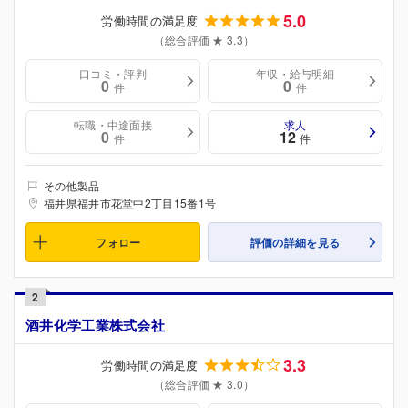
5.0
労働時間の満足度
（総合評価 ★ 3.3）
口コミ・評判
年収・給与明細
0
0
件
件
転職・中途面接
求人
0
12
件
件
その他製品
福井県福井市花堂中2丁目15番1号
フォロー
評価の詳細を見る
2
酒井化学工業株式会社
3.3
労働時間の満足度
（総合評価 ★ 3.0）