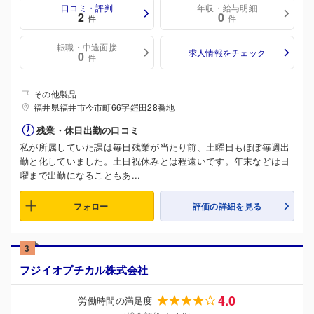
口コミ・評判
年収・給与明細
2
0
件
件
転職・中途面接
求人情報をチェック
0
件
その他製品
福井県福井市今市町66字鎧田28番地
残業・休日出勤の口コミ
私が所属していた課は毎日残業が当たり前、土曜日もほぼ毎週出
勤と化していました。土日祝休みとは程遠いです。年末などは日
曜まで出勤になることもあ...
フォロー
評価の詳細を見る
3
フジイオプチカル株式会社
4.0
労働時間の満足度