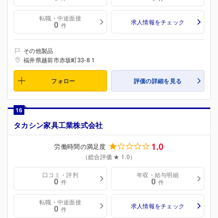
転職・中途面接
求人情報をチェック
0
件
その他製品
福井県越前市赤坂町33-8 1
フォロー
評価の詳細を見る
16
タカシン家具工業株式会社
1.0
労働時間の満足度
（総合評価 ★ 1.0）
口コミ・評判
年収・給与明細
0
0
件
件
転職・中途面接
求人情報をチェック
0
件