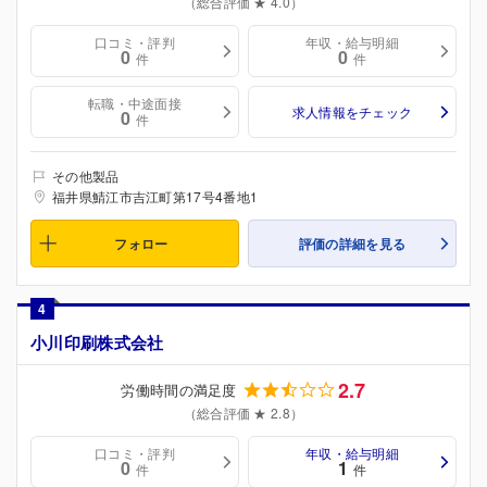
（総合評価 ★ 4.0）
口コミ・評判
年収・給与明細
0
0
件
件
転職・中途面接
求人情報をチェック
0
件
その他製品
福井県鯖江市吉江町第17号4番地1
フォロー
評価の詳細を見る
4
小川印刷株式会社
2.7
労働時間の満足度
（総合評価 ★ 2.8）
口コミ・評判
年収・給与明細
0
1
件
件