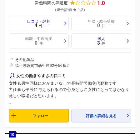
1.0
労働時間の満足度
（総合評価 ★ 1.2）
口コミ・評判
年収・給与明細
4
0
件
件
転職・中途面接
求人
0
3
件
件
その他製品
福井県敦賀市莇生野62号56番2
女性の働きやすさの口コミ
女性も男性同様におかまいなしで長時間労働交代勤務です
力仕事も平等に与えられるので心身ともに女性にとってはかなり
厳しい職場だと思います。
...
フォロー
評価の詳細を見る
10