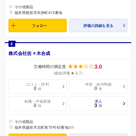
その他製品
福井県敦賀市衣掛町413番地
フォロー
評価の詳細を見る
6
株式会社佐々木合成
3.0
労働時間の満足度
（総合評価 ★ 2.7）
口コミ・評判
年収・給与明細
0
0
件
件
転職・中途面接
求人
0
3
件
件
その他製品
福井県越前市北町第75号42番地の1