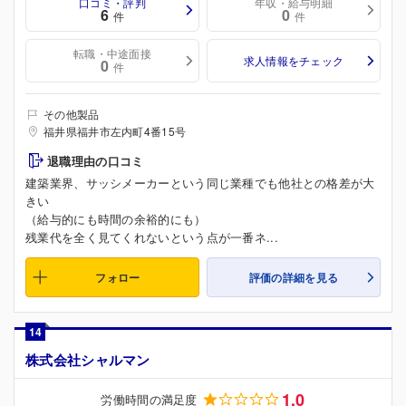
口コミ・評判
年収・給与明細
6
0
件
件
転職・中途面接
求人情報をチェック
0
件
その他製品
福井県福井市左内町4番15号
退職理由の口コミ
建築業界、サッシメーカーという同じ業種でも他社との格差が大
きい
（給与的にも時間の余裕的にも）
残業代を全く見てくれないという点が一番ネ...
フォロー
評価の詳細を見る
14
株式会社シャルマン
1.0
労働時間の満足度