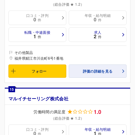
（総合評価 ★ 1.2）
口コミ・評判
年収・給与明細
0
0
件
件
転職・中途面接
求人
1
2
件
件
その他製品
福井県鯖江市川去町6号1番地
フォロー
評価の詳細を見る
15
マルイチセーリング株式会社
1.0
労働時間の満足度
（総合評価 ★ 1.2）
口コミ・評判
年収・給与明細
0
1
件
件