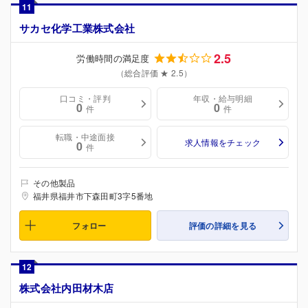
11
サカセ化学工業株式会社
2.5
労働時間の満足度
（総合評価 ★ 2.5）
口コミ・評判
年収・給与明細
0
0
件
件
転職・中途面接
求人情報をチェック
0
件
その他製品
福井県福井市下森田町3字5番地
フォロー
評価の詳細を見る
12
株式会社内田材木店