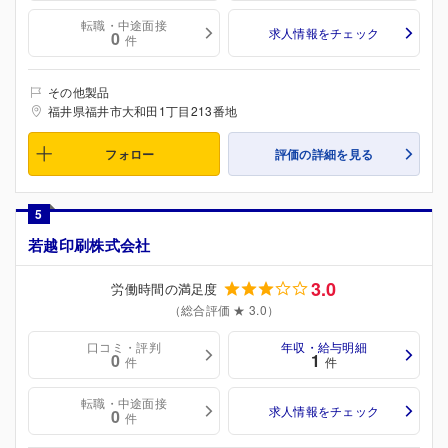
転職・中途面接
求人情報をチェック
0
件
その他製品
福井県福井市大和田1丁目213番地
フォロー
評価の詳細を見る
5
若越印刷株式会社
3.0
労働時間の満足度
（総合評価 ★ 3.0）
口コミ・評判
年収・給与明細
0
1
件
件
転職・中途面接
求人情報をチェック
0
件