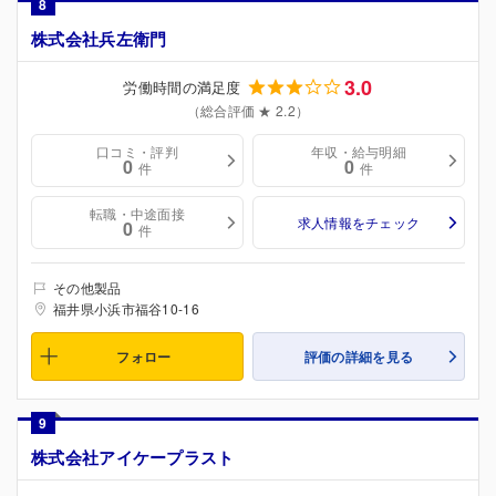
8
株式会社兵左衛門
3.0
労働時間の満足度
（総合評価 ★ 2.2）
口コミ・評判
年収・給与明細
0
0
件
件
転職・中途面接
求人情報をチェック
0
件
その他製品
福井県小浜市福谷10-16
フォロー
評価の詳細を見る
9
株式会社アイケープラスト