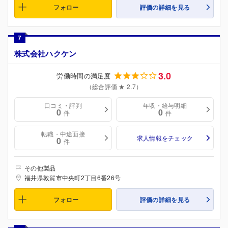
フォロー
評価の詳細を見る
7
株式会社ハクケン
3.0
労働時間の満足度
（総合評価 ★ 2.7）
口コミ・評判
年収・給与明細
0
0
件
件
転職・中途面接
求人情報をチェック
0
件
その他製品
福井県敦賀市中央町2丁目6番26号
フォロー
評価の詳細を見る