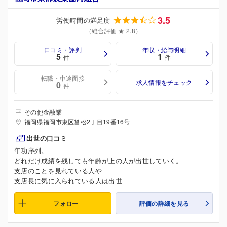
3.5
労働時間の満足度
（総合評価 ★ 2.8）
口コミ・評判
年収・給与明細
5
1
件
件
転職・中途面接
求人情報をチェック
0
件
その他金融業
福岡県福岡市東区筥松2丁目19番16号
出世の口コミ
年功序列。
どれだけ成績を残しても年齢が上の人が出世していく。
支店のことを見れている人や
支店長に気に入られている人は出世
フォロー
評価の詳細を見る