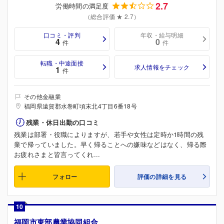
2.7
労働時間の満足度
（総合評価 ★ 2.7）
口コミ・評判
年収・給与明細
4
0
件
件
転職・中途面接
求人情報をチェック
1
件
その他金融業
福岡県遠賀郡水巻町頃末北4丁目6番18号
残業・休日出勤の口コミ
残業は部署・役職によりますが、若手や女性は定時か1時間の残
業で帰っていました。早く帰ることへの嫌味などはなく、帰る際
お疲れさまと皆言ってくれ...
フォロー
評価の詳細を見る
10
福岡市東部農業協同組合