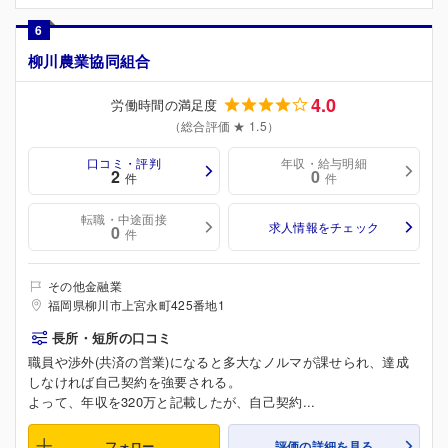
6
柳川農業協同組合
4.0
労働時間の満足度
（総合評価 ★ 1.5）
口コミ・評判
年収・給与明細
2
0
件
件
転職・中途面接
求人情報をチェック
0
件
その他金融業
福岡県柳川市上宮永町425番地1
長所・短所の口コミ
職員や渉外(共済の営業)になると多大なノルマが課せられ、達成
しなければ自己契約を強要される。
よって、年収を320万と記載したが、自己契約...
フォロー
評価の詳細を見る