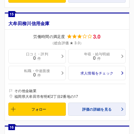
15
大牟田柳川信用金庫
3.0
労働時間の満足度
（総合評価 ★ 3.0）
口コミ・評判
年収・給与明細
0
0
件
件
転職・中途面接
求人情報をチェック
0
件
その他金融業
福岡県大牟田市有明町2丁目2番地の17
フォロー
評価の詳細を見る
16