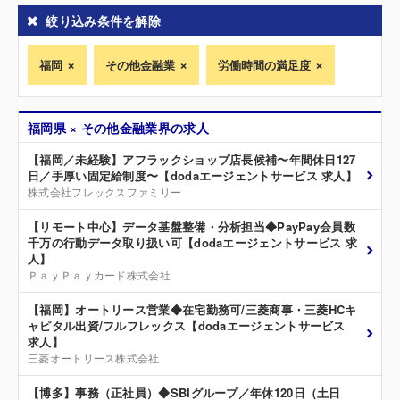
絞り込み条件を解除
福岡
その他金融業
労働時間の満足度
福岡県 × その他金融業界の求人
【福岡／未経験】アフラックショップ店長候補〜年間休日127
日／手厚い固定給制度〜【dodaエージェントサービス 求人】
株式会社フレックスファミリー
【リモート中心】データ基盤整備・分析担当◆PayPay会員数
千万の行動データ取り扱い可【dodaエージェントサービス 求
人】
ＰａｙＰａｙカード株式会社
【福岡】オートリース営業◆在宅勤務可/三菱商事・三菱HCキ
ャピタル出資/フルフレックス【dodaエージェントサービス
求人】
三菱オートリース株式会社
【博多】事務（正社員）◆SBIグループ／年休120日（土日