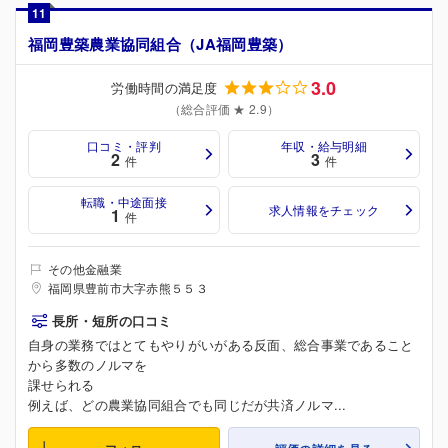
11
福岡豊築農業協同組合（JA福岡豊築）
3.0
労働時間の満足度
（総合評価 ★ 2.9）
口コミ・評判
年収・給与明細
2
3
件
件
転職・中途面接
求人情報をチェック
1
件
その他金融業
福岡県豊前市大字赤熊５５３
長所・短所の口コミ
自身の業務ではとてもやりがいがある反面、総合事業であること
から多数のノルマを
課せられる
例えば、どの農業協同組合でも同じだが共済ノルマ...