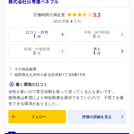
株式会社日専連ベネフル
3.3
労働時間の満足度
（総合評価 ★ 2.6）
口コミ・評判
年収・給与明細
1
0
件
件
転職・中途面接
求人
0
1
件
件
その他金融業
福岡県北九州市小倉北区堺町1丁目6番15号
働く環境の口コミ
女性が多いので育児休暇を取って戻ってくる人も多いです。
復帰後は希望により時短勤務を選択できていたので、子育てを優
先できる環境がありました...
フォロー
評価の詳細を見る