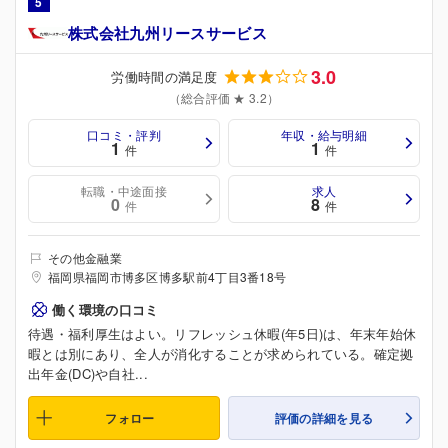
5
株式会社九州リースサービス
3.0
労働時間の満足度
（総合評価 ★ 3.2）
口コミ・評判
年収・給与明細
1
1
件
件
転職・中途面接
求人
0
8
件
件
その他金融業
福岡県福岡市博多区博多駅前4丁目3番18号
働く環境の口コミ
待遇・福利厚生はよい。リフレッシュ休暇(年5日)は、年末年始休
暇とは別にあり、全人が消化することが求められている。確定拠
出年金(DC)や自社...
フォロー
評価の詳細を見る