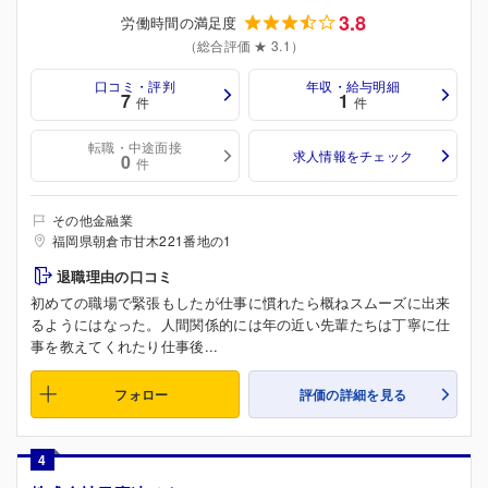
3.8
労働時間の満足度
（総合評価 ★ 3.1）
口コミ・評判
年収・給与明細
7
1
件
件
転職・中途面接
求人情報をチェック
0
件
その他金融業
福岡県朝倉市甘木221番地の1
退職理由の口コミ
初めての職場で緊張もしたが仕事に慣れたら概ねスムーズに出来
るようにはなった。人間関係的には年の近い先輩たちは丁寧に仕
事を教えてくれたり仕事後...
フォロー
評価の詳細を見る
4