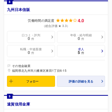
8
九州日本信販
4.0
労働時間の満足度
（総合評価 ★ 3.3）
口コミ・評判
年収・給与明細
0
0
件
件
転職・中途面接
求人
0
5
件
件
その他金融業
福岡県北九州市八幡東区東田1丁目6-15
フォロー
評価の詳細を見る
9
遠賀信用金庫