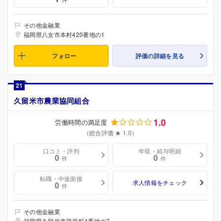
その他金融業
福岡県八女市本村420番地の1
フォロー
評価の詳細を見る
21
久留米市農業協同組合
1.0
労働時間の満足度
（総合評価 ★ 1.0）
口コミ・評判
年収・給与明細
0
0
件
件
転職・中途面接
求人情報をチェック
0
件
その他金融業
福岡県久留米市篠原町4番地の7