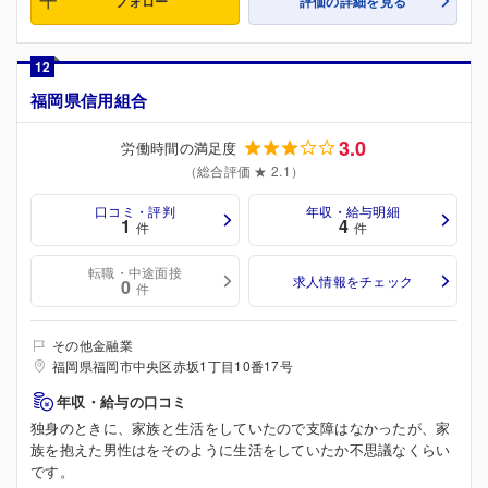
フォロー
評価の詳細を見る
12
福岡県信用組合
3.0
労働時間の満足度
（総合評価 ★ 2.1）
口コミ・評判
年収・給与明細
1
4
件
件
転職・中途面接
求人情報をチェック
0
件
その他金融業
福岡県福岡市中央区赤坂1丁目10番17号
年収・給与の口コミ
独身のときに、家族と生活をしていたので支障はなかったが、家
族を抱えた男性はをそのように生活をしていたか不思議なくらい
です。