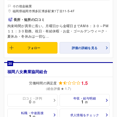
その他金融業
福岡県福岡市博多区博多駅東1丁目11-5-4F
長所・短所の口コミ
拘束時間が異常に長い。月曜日から金曜日までAM８：３０～PM
１１：３０勤務。祝日・有給休暇・お盆・ゴールデンウィーク・
夏休み・冬休みは一切な...
フォロー
評価の詳細を見る
20
福岡八女農業協同組合
1.5
労働時間の満足度
（総合評価 ★ 1.7）
口コミ・評判
年収・給与明細
0
1
件
件
転職・中途面接
求人情報をチェック
1
件