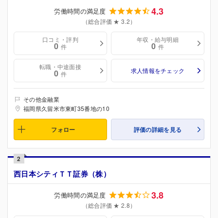
4.3
労働時間の満足度
（総合評価 ★ 3.2）
口コミ・評判
年収・給与明細
0
0
件
件
転職・中途面接
求人情報をチェック
0
件
その他金融業
福岡県久留米市東町35番地の10
フォロー
評価の詳細を見る
2
西日本シティＴＴ証券（株）
3.8
労働時間の満足度
（総合評価 ★ 2.8）