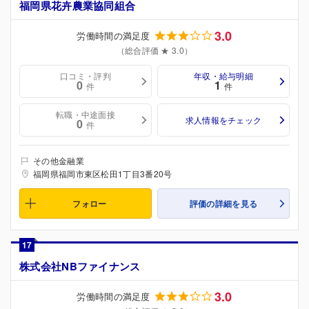
福岡県花卉農業協同組合
3.0
労働時間の満足度
（総合評価 ★ 3.0）
口コミ・評判
年収・給与明細
0
1
件
件
転職・中途面接
求人情報をチェック
0
件
その他金融業
福岡県福岡市東区松田1丁目3番20号
フォロー
評価の詳細を見る
17
株式会社NBファイナンス
3.0
労働時間の満足度