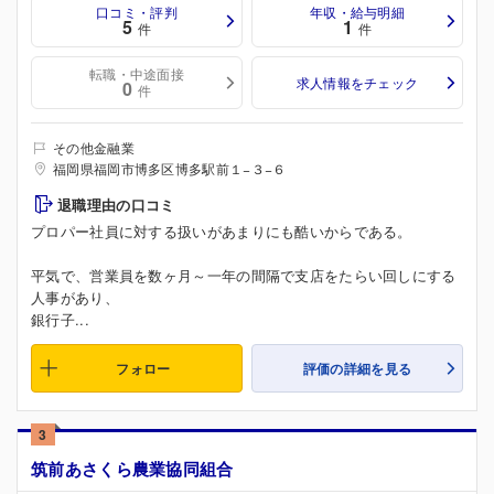
口コミ・評判
年収・給与明細
5
1
件
件
転職・中途面接
求人情報をチェック
0
件
その他金融業
福岡県福岡市博多区博多駅前１−３−６
退職理由の口コミ
プロパー社員に対する扱いがあまりにも酷いからである。
平気で、営業員を数ヶ月～一年の間隔で支店をたらい回しにする
人事があり、
銀行子...
フォロー
評価の詳細を見る
3
筑前あさくら農業協同組合