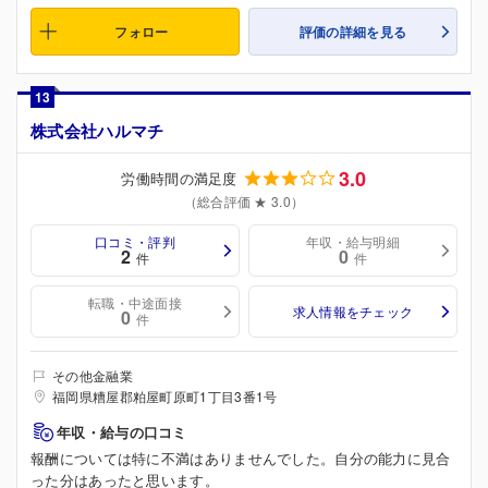
フォロー
評価の詳細を見る
13
株式会社ハルマチ
3.0
労働時間の満足度
（総合評価 ★ 3.0）
口コミ・評判
年収・給与明細
2
0
件
件
転職・中途面接
求人情報をチェック
0
件
その他金融業
福岡県糟屋郡粕屋町原町1丁目3番1号
年収・給与の口コミ
報酬については特に不満はありませんでした。自分の能力に見合
った分はあったと思います。