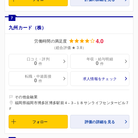
7
九州カード（株）
4.0
労働時間の満足度
（総合評価 ★ 3.8）
口コミ・評判
年収・給与明細
0
0
件
件
転職・中途面接
求人情報をチェック
0
件
その他金融業
福岡県福岡市博多区博多駅前４−３−１８サンライフセンタービル７
Ｆ
フォロー
評価の詳細を見る