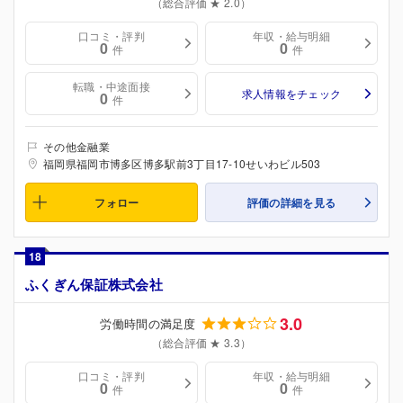
（総合評価 ★ 2.0）
口コミ・評判
年収・給与明細
0
0
件
件
転職・中途面接
求人情報をチェック
0
件
その他金融業
福岡県福岡市博多区博多駅前3丁目17-10せいわビル503
フォロー
評価の詳細を見る
18
ふくぎん保証株式会社
3.0
労働時間の満足度
（総合評価 ★ 3.3）
口コミ・評判
年収・給与明細
0
0
件
件