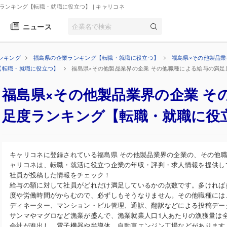
度ランキング【転職・就職に役立つ】
| キャリコネ
ニュース
ンキング
福島県の企業ランキング【転職・就職に役立つ】
福島県×その他製品
【転職・就職に役立つ】
福島県×その他製品業界の企業 その他職種による給与の満
福島県×その他製品業界の企業 そ
足度ランキング【転職・就職に役
キャリコネに登録されている福島県 その他製品業界の企業の、その他
ャリコネは、転職・就活に役立つ企業の年収・評判・求人情報を提供し
社員が投稿した情報をチェック！
給与の額に対して社員がどれだけ満足しているかの点数です。多ければ
度や労働時間がからむので、必ずしもそうなりません。その他職種には
ディネーター、マンション・ビル管理、通訳、翻訳などによる投稿デー
サンマやマグロなど漁業が盛んで、漁業就業人口1人あたりの漁獲量は
会社が進出し、電子機器や半導体、自動車エンジン工場などがあります