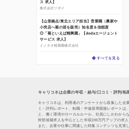
ス 求人】
株式会社ツボイ
【山形拠点/東北エリア担当】営業職（農家や
小売店へ菊の苗を販売）知名度＆信頼度
◎「菊といえば精興園」【dodaエージェント
サービス 求人】
イノチオ精興園株式会社
すべてを見る
キャリコネは企業の年収・給与/口コミ・評判/転
キャリコネは、利用者のアンケートから収集した企
ミ・評判レポート、転職・中途採用面接レポートは
と、働く環境やローカルルール、社員にしかわから
幹部候補求人を中心とした年収200万円アップの求
また、企業や仕事に関連した特集コンテンツも充実