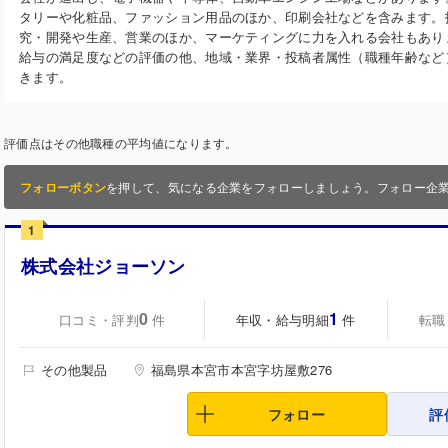
タリーや化粧品、ファッション用品のほか、印刷会社などを含みます。
究・開発や生産、営業のほか、マーケティングに力を入れる会社もあり
給与の満足度などの評価の他、地域・業界・投稿者属性（職種年齢など
きます。
評価点はその他職種の平均値になります。
フォローボタン
を押して、気になる企業をフォローしましょう。フォロー企
1
株式会社ジョーソン
0
1
口コミ・評判
年収・給与明細
転職
件
件
その他製品
福島県本宮市本宮字坊屋敷276
フォロー
評