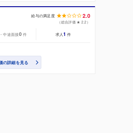
2.0
給与の満足度
（総合評価 ★ 2.2）
0
1
・中途面接
求人
件
件
価の詳細を見る