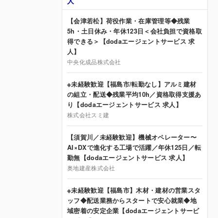
人
【会津若松】荷役作業・在庫管理等◆残業
5h・土日休み・年休123日＜会社負担で資格取
得できる＞【dodaエージェントサービス 求
人】
中央化成品株式会社
※未経験歓迎【福島市/転勤なし】アルミ建材
の組立・配送◆残業平均10h／資格取得支援あ
り【dodaエージェントサービス 求人】
株式会社スミ建
【須賀川／未経験歓迎】機械オペレーター〜
AI×DXで進化する工場で活躍／年休125日／転
勤無【dodaエージェントサービス 求人】
奥地建産株式会社
※未経験歓迎【福島市】木材・建材の営業スタ
ッフ◆配送業務からスタートで安心就業◆地
域密着の安定企業【dodaエージェントサービ