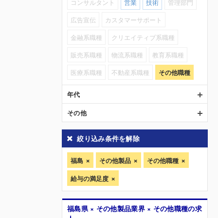
コンサルタント
営業
技術
管理部門
広告宣伝
カスタマーサポート
金融系職種
クリエイティブ系職種
販売系職種
物流系職種
教育系職種
医療系職種
不動産系職種
その他職種
年代
その他
絞り込み条件を解除
福島
その他製品
その他職種
給与の満足度
福島県 × その他製品業界 × その他職種の求