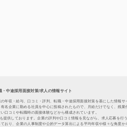
職・中途採用面接対策/求人の情報サイト
業の年収・給与、口コミ・評判、転職・中途採用面接対策を基にした情報サ
、有名企業に勤める社員を中心に投稿されたもので、月給だけでなく、残業
ない口コミや転職時の面接体験などから構成されています。
人も提供しております。企業の評判や口コミ情報を見ながら、求人応募を行
しており、企業の人事制度や公的データ算出による平均年収や様々な角度か