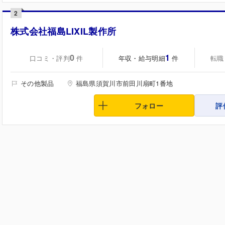
2
株式会社福島LIXIL製作所
0
1
口コミ・評判
年収・給与明細
転職
件
件
その他製品
福島県須賀川市前田川扇町1番地
フォロー
評