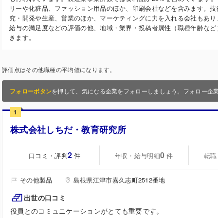
リーや化粧品、ファッション用品のほか、印刷会社などを含みます。技
究・開発や生産、営業のほか、マーケティングに力を入れる会社もあり
給与の満足度などの評価の他、地域・業界・投稿者属性（職種年齢など
きます。
評価点はその他職種の平均値になります。
フォローボタン
を押して、気になる企業をフォローしましょう。フォロー企
1
株式会社しちだ・教育研究所
2
0
口コミ・評判
年収・給与明細
転職
件
件
その他製品
島根県江津市嘉久志町2512番地
出世の口コミ
役員とのコミュニケーションがとても重要です。