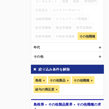
コンサルタント
営業
技術
管理部門
広告宣伝
カスタマーサポート
金融系職種
クリエイティブ系職種
販売系職種
物流系職種
教育系職種
医療系職種
不動産系職種
その他職種
年代
その他
絞り込み条件を解除
島根
その他製品
その他職種
給与の満足度
島根県 × その他製品業界 × その他職種の求