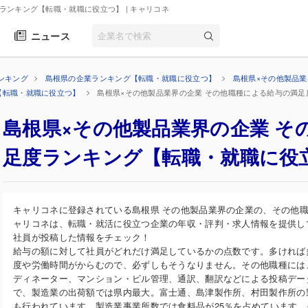
度ランキング【転職・就職に役立つ】
| キャリコネ
ニュース
ンキング
島根県の企業ランキング【転職・就職に役立つ】
島根県×その他製品
【転職・就職に役立つ】
島根県×その他製品業界の企業 その他職種による給与の満
島根県×その他製品業界の企業 そ
足度ランキング【転職・就職に役
キャリコネに登録されている島根県 その他製品業界の企業の、その他
ャリコネは、転職・就活に役立つ企業の年収・評判・求人情報を提供し
社員が投稿した情報をチェック！
給与の額に対して社員がどれだけ満足しているかの点数です。多ければ
度や労働時間がからむので、必ずしもそうなりません。その他職種には
ディネーター、マンション・ビル管理、通訳、翻訳などによる投稿デー
で、製造業の出荷額では県内最大。富士通、島津製作所、村田製作所の
も行われています。製造業事業所数では食料品が25％を占めています