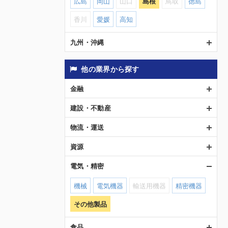
広島
岡山
山口
島根
鳥取
徳島
香川
愛媛
高知
九州・沖縄
他の業界から探す
金融
建設・不動産
物流・運送
資源
電気・精密
機械
電気機器
輸送用機器
精密機器
その他製品
食品