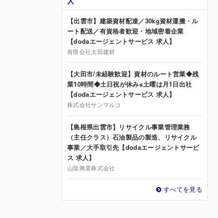
人
【出雲市】建築資材配達／30kg資材運搬・ル
ート配送／有資格者歓迎・地域密着企業
【dodaエージェントサービス 求人】
有限会社太田建材
【大田市/未経験歓迎】資材のルート営業◆残
業10時間◆土日祝が休み※土曜は月1日出社
【dodaエージェントサービス 求人】
株式会社サンマルコ
【島根県出雲市】リサイクル事業管理業務
（主任クラス）石油製品の製造、リサイクル
事業／大手取引先【dodaエージェントサービ
ス 求人】
山陰興業株式会社
すべてを見る