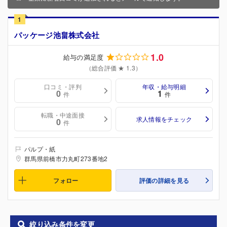
1
パッケージ池畠株式会社
1.0
給与の満足度
（総合評価 ★ 1.3）
口コミ・評判
年収・給与明細
0
1
件
件
転職・中途面接
求人情報をチェック
0
件
パルプ・紙
群馬県前橋市力丸町273番地2
フォロー
評価の詳細を見る
絞り込み条件を変更