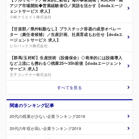
アジア市場開拓◆営業経験者◎／英語を活かす【dodaエージ
ェントサービス 求人】
小林クリエイト株式会社
【甘楽郡／県外転勤なし】プラスチック容器の成形オペレー
ター（責任者候補）／生産計画、社員育成もお任せ【dodaエ
ージェントサービス 求人】
ヒロパックス株式会社
【群馬/玉村町】生産技術（設備保全）◇将来的には設備導入
など上流にも携わる◇残業25〜35h前後【dodaエージェント
サービス 求人】
王子コンテナー株式会社
すべてを見る
関連のランキング記事
20代の残業が少ない企業ランキング2019
20代の年収が高い企業ランキング2019