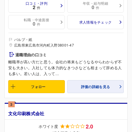
口コミ・評判
年収・給与明細
2
0
件
件
転職・中途面接
求人情報をチェック
0
件
パルプ・紙
広島県東広島市河内町入野38001-47
退職理由の口コミ
離職率が高い方だと思う。会社の将来もどうなるやらわからず不
安も大きい。入社しても体力的なきつさなども相まって辞める人
も多い。若い人は、入って...
フォロー
評価の詳細を見る
3
文化印刷株式会社
2.0
ホワイト度