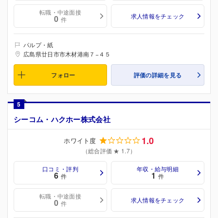
転職・中途面接
求人情報をチェック
0
件
パルプ・紙
広島県廿日市市木材港南７−４５
フォロー
評価の詳細を見る
5
シーコム・ハクホー株式会社
1.0
ホワイト度
（総合評価 ★ 1.7）
口コミ・評判
年収・給与明細
6
1
件
件
転職・中途面接
求人情報をチェック
0
件