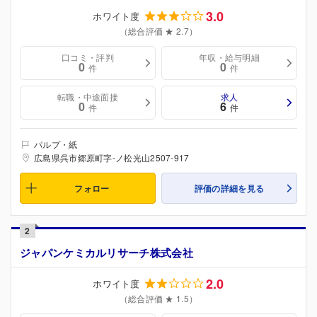
3.0
ホワイト度
（総合評価 ★ 2.7）
口コミ・評判
年収・給与明細
0
0
件
件
転職・中途面接
求人
0
6
件
件
パルプ・紙
広島県呉市郷原町字-ノ松光山2507-917
フォロー
評価の詳細を見る
2
ジャパンケミカルリサーチ株式会社
2.0
ホワイト度
（総合評価 ★ 1.5）