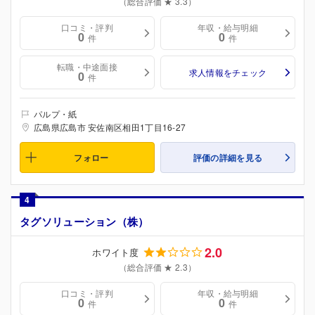
（総合評価 ★ 3.3）
口コミ・評判
年収・給与明細
0
0
件
件
転職・中途面接
求人情報をチェック
0
件
パルプ・紙
広島県広島市 安佐南区相田1丁目16-27
フォロー
評価の詳細を見る
4
タグソリューション（株）
2.0
ホワイト度
（総合評価 ★ 2.3）
口コミ・評判
年収・給与明細
0
0
件
件