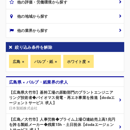
他の評価・労働環境から探す
他の地域から探す
他の業界から探す
絞り込み条件を解除
広島
パルプ・紙
ホワイト度
広島県 × パルプ・紙業界の求人
【広島県大竹市】基幹工場の原動部門のプラントエンジニア
リング技術者◆バイオマス発電・再エネ事業を推進【dodaエ
ージェントサービス 求人】
日本製紙株式会社
【広島／大竹市】人事労務◆プライム上場◎連結売上高1兆円
を誇る製紙メーカー◆残業15h・土日祝休【dodaエージェン
トサービス 求人】