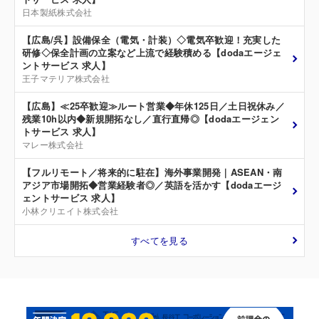
日本製紙株式会社
【広島/呉】設備保全（電気・計装）◇電気卒歓迎！充実した
研修◇保全計画の立案など上流で経験積める【dodaエージェ
ントサービス 求人】
王子マテリア株式会社
【広島】≪25卒歓迎≫ルート営業◆年休125日／土日祝休み／
残業10h以内◆新規開拓なし／直行直帰◎【dodaエージェン
トサービス 求人】
マレー株式会社
【フルリモート／将来的に駐在】海外事業開発｜ASEAN・南
アジア市場開拓◆営業経験者◎／英語を活かす【dodaエージ
ェントサービス 求人】
小林クリエイト株式会社
すべてを見る