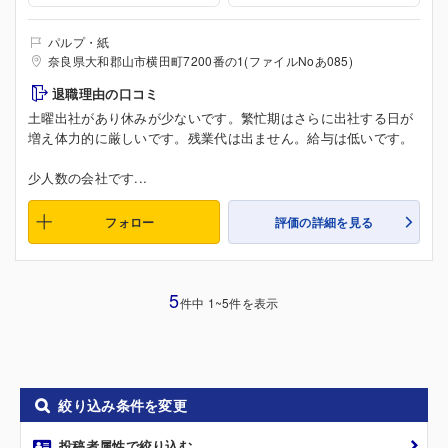
パルプ・紙
奈良県大和郡山市横田町7200番の1(ファイルNoあ085)
退職理由の口コミ
土曜出社があり休みが少ないです。繁忙期はさらに出社する日が
増え体力的に厳しいです。残業代は出ません。給与は低いです。
少人数の会社です...
フォロー
評価の詳細を見る
5
件中 1~5件を表示
絞り込み条件を変更
投稿者属性で絞り込む