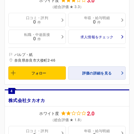
3.0
ホワイト度
（総合評価 ★ 3.3）
口コミ・評判
年収・給与明細
0
0
件
件
転職・中途面接
求人情報をチェック
0
件
パルプ・紙
奈良県奈良市大倭町2-46
フォロー
評価の詳細を見る
4
株式会社タカオカ
2.0
ホワイト度
（総合評価 ★ 1.8）
口コミ・評判
年収・給与明細