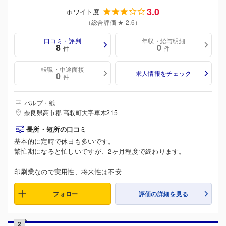
3.0
ホワイト度
（総合評価 ★ 2.6）
口コミ・評判
年収・給与明細
8
0
件
件
転職・中途面接
求人情報をチェック
0
件
パルプ・紙
奈良県高市郡 高取町大字車木215
長所・短所の口コミ
基本的に定時で休日も多いです。
繁忙期になると忙しいですが、2ヶ月程度で終わります。
印刷業なので実用性、将来性は不安
フォロー
評価の詳細を見る
2