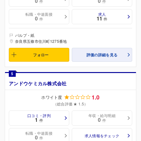
0
0
件
件
転職・中途面接
求人
0
11
件
件
パルプ・紙
奈良県五條市住川町1275番地
フォロー
評価の詳細を見る
5
アンドウケミカル株式会社
1.0
ホワイト度
（総合評価 ★ 1.5）
口コミ・評判
年収・給与明細
1
0
件
件
転職・中途面接
求人情報をチェック
0
件