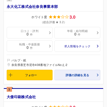
永大化工株式会社奈良事業本部
3.0
ホワイト度
（総合評価 ★ 3.2）
口コミ・評判
年収・給与明細
0
0
件
件
転職・中途面接
求人情報をチェック
0
件
パルプ・紙
奈良県香芝市尼寺408番地ファイルNoえ-2
フォロー
評価の詳細を見る
3
大倭印刷株式会社