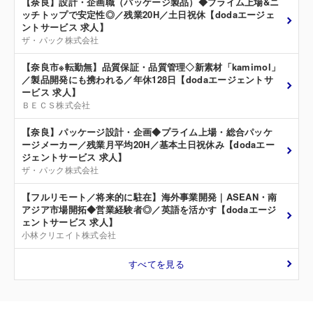
【奈良】設計・企画職（パッケージ製品）◆プライム上場&ニ
ッチトップで安定性◎／残業20H／土日祝休【dodaエージェ
ントサービス 求人】
ザ・パック株式会社
【奈良市※転勤無】品質保証・品質管理◇新素材「kamimol」
／製品開発にも携われる／年休128日【dodaエージェントサ
ービス 求人】
ＢＥＣＳ株式会社
【奈良】パッケージ設計・企画◆プライム上場・総合パッケ
ージメーカー／残業月平均20H／基本土日祝休み【dodaエー
ジェントサービス 求人】
ザ・パック株式会社
【フルリモート／将来的に駐在】海外事業開発｜ASEAN・南
アジア市場開拓◆営業経験者◎／英語を活かす【dodaエージ
ェントサービス 求人】
小林クリエイト株式会社
すべてを見る