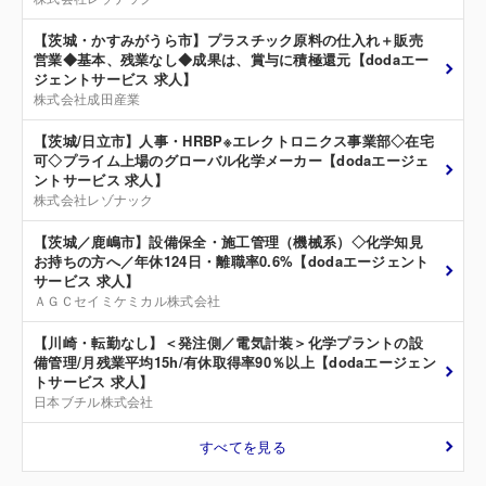
【茨城・かすみがうら市】プラスチック原料の仕入れ＋販売
営業◆基本、残業なし◆成果は、賞与に積極還元【dodaエー
ジェントサービス 求人】
株式会社成田産業
【茨城/日立市】人事・HRBP※エレクトロニクス事業部◇在宅
可◇プライム上場のグローバル化学メーカー【dodaエージェ
ントサービス 求人】
株式会社レゾナック
【茨城／鹿嶋市】設備保全・施工管理（機械系）◇化学知見
お持ちの方へ／年休124日・離職率0.6%【dodaエージェント
サービス 求人】
ＡＧＣセイミケミカル株式会社
【川崎・転勤なし】＜発注側／電気計装＞化学プラントの設
備管理/月残業平均15h/有休取得率90％以上【dodaエージェン
トサービス 求人】
日本ブチル株式会社
すべてを見る