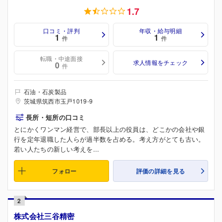
1.7
口コミ・評判
年収・給与明細
1
1
件
件
転職・中途面接
求人情報をチェック
0
件
石油・石炭製品
茨城県筑西市玉戸1019-9
長所・短所の口コミ
とにかくワンマン経営で、部長以上の役員は、どこかの会社や銀
行を定年退職した人らが過半数を占める。考え方がとても古い。
若い人たちの新しい考えを...
フォロー
評価の詳細を見る
2
株式会社三谷精密