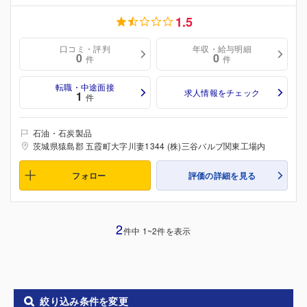
1.5
口コミ・評判
年収・給与明細
0
0
件
件
転職・中途面接
求人情報をチェック
1
件
石油・石炭製品
茨城県猿島郡 五霞町大字川妻1344 (株)三谷バルブ関東工場内
フォロー
評価の詳細を見る
2
件中 1~2件を表示
絞り込み条件を変更