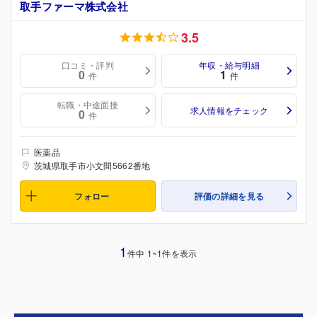
取手ファーマ株式会社
3.5
口コミ・評判
年収・給与明細
0
1
件
件
転職・中途面接
求人情報をチェック
0
件
医薬品
茨城県取手市小文間5662番地
フォロー
評価の詳細を見る
1
件中 1~1件を表示