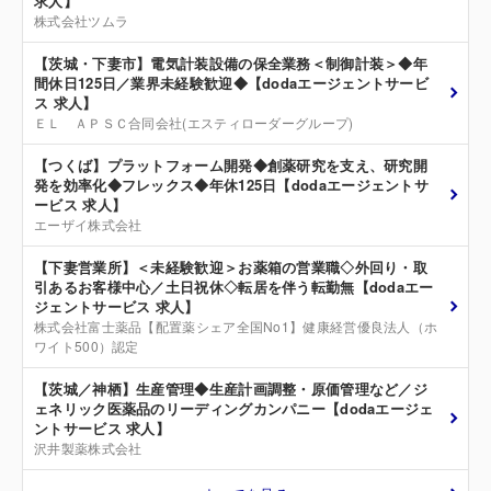
求人】
株式会社ツムラ
【茨城・下妻市】電気計装設備の保全業務＜制御計装＞◆年
間休日125日／業界未経験歓迎◆【dodaエージェントサービ
ス 求人】
ＥＬ ＡＰＳＣ合同会社(エスティローダーグループ)
【つくば】プラットフォーム開発◆創薬研究を支え、研究開
発を効率化◆フレックス◆年休125日【dodaエージェントサ
ービス 求人】
エーザイ株式会社
【下妻営業所】＜未経験歓迎＞お薬箱の営業職◇外回り・取
引あるお客様中心／土日祝休◇転居を伴う転勤無【dodaエー
ジェントサービス 求人】
株式会社富士薬品【配置薬シェア全国No1】健康経営優良法人（ホ
ワイト500）認定
【茨城／神栖】生産管理◆生産計画調整・原価管理など／ジ
ェネリック医薬品のリーディングカンパニー【dodaエージェ
ントサービス 求人】
沢井製薬株式会社