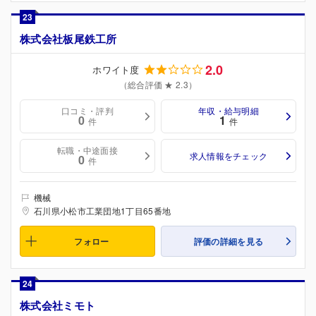
23
株式会社板尾鉄工所
2.0
ホワイト度
（総合評価 ★ 2.3）
口コミ・評判
年収・給与明細
0
1
件
件
転職・中途面接
求人情報をチェック
0
件
機械
石川県小松市工業団地1丁目65番地
フォロー
評価の詳細を見る
24
株式会社ミモト