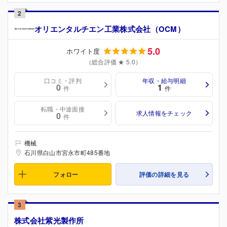
2
オリエンタルチエン工業株式会社（OCM）
5.0
ホワイト度
（総合評価 ★ 5.0）
口コミ・評判
年収・給与明細
0
1
件
件
転職・中途面接
求人情報をチェック
0
件
機械
石川県白山市宮永市町485番地
フォロー
評価の詳細を見る
3
株式会社紫光製作所