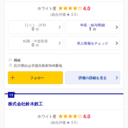
4.0
ホワイト度
（総合評価 ★ 3.5）
口コミ・評判
年収・給与明細
0
1
件
件
転職・中途面接
求人情報をチェック
0
件
機械
石川県白山市源兵島町948番地
フォロー
評価の詳細を見る
13
株式会社鈴木鉄工
4.0
ホワイト度
（総合評価 ★ 3.0）