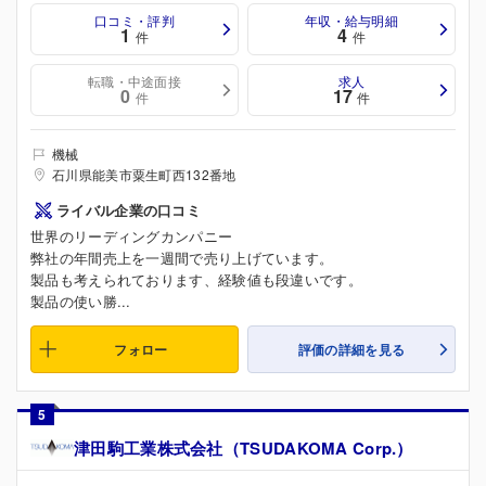
口コミ・評判
年収・給与明細
1
4
件
件
転職・中途面接
求人
0
17
件
件
機械
石川県能美市粟生町西132番地
ライバル企業の口コミ
世界のリーディングカンパニー
弊社の年間売上を一週間で売り上げています。
製品も考えられております、経験値も段違いです。
製品の使い勝...
フォロー
評価の詳細を見る
5
津田駒工業株式会社（TSUDAKOMA Corp.）