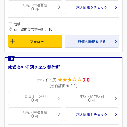
転職・中途面接
求人情報をチェック
0
件
機械
石川県能美市寺井町ハ18
フォロー
評価の詳細を見る
19
株式会社江沼チヱン製作所
3.0
ホワイト度
（総合評価 ★ 2.2）
口コミ・評判
年収・給与明細
0
0
件
件
転職・中途面接
求人情報をチェック
0
件