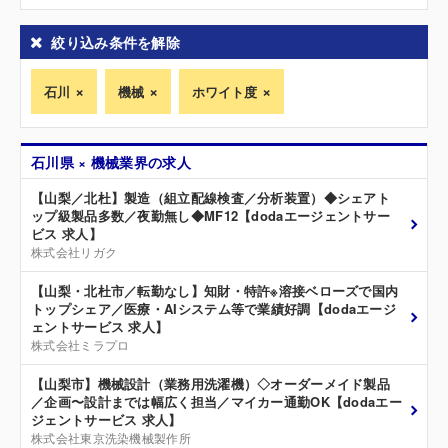
絞り込み条件を解除
石川
機械
ホワイト度
石川県 × 機械業界の求人
【山梨／北杜】製造（組立配線検査／分析装置）◆シェアト
ップ級製品多数／夜勤無し◆MF12【dodaエージェントサー
ビス 求人】
株式会社リガク
【山梨・北杜市／転勤なし】知財・特許※溶接ベローズで国内
トップシェア／医療・AIシステム等で業績好調【dodaエージ
ェントサービス 求人】
株式会社ミラプロ
【山梨市】機械設計（業務用洗濯機）◇オーダーメイド製品
／企画〜設計までは幅広く担当／マイカー通勤OK【dodaエー
ジェントサービス 求人】
株式会社東京洗染機械製作所