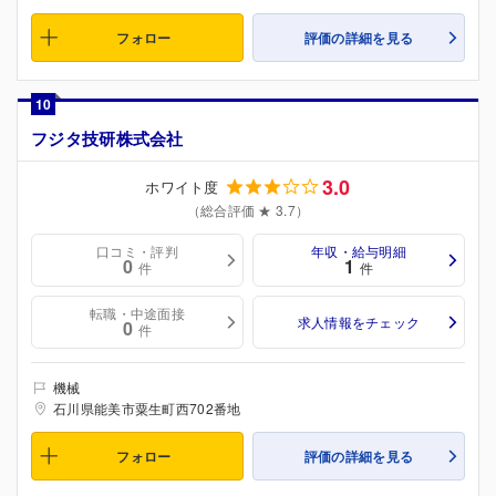
フォロー
評価の詳細を見る
10
フジタ技研株式会社
3.0
ホワイト度
（総合評価 ★ 3.7）
口コミ・評判
年収・給与明細
0
1
件
件
転職・中途面接
求人情報をチェック
0
件
機械
石川県能美市粟生町西702番地
フォロー
評価の詳細を見る