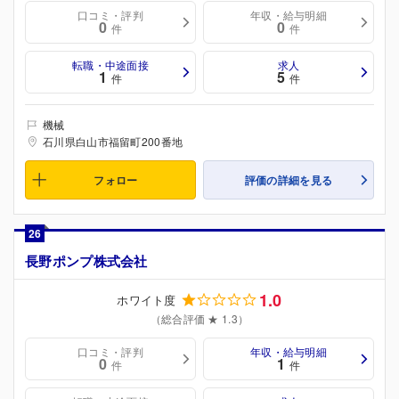
口コミ・評判
年収・給与明細
0
0
件
件
転職・中途面接
求人
1
5
件
件
機械
石川県白山市福留町200番地
フォロー
評価の詳細を見る
26
長野ポンプ株式会社
1.0
ホワイト度
（総合評価 ★ 1.3）
口コミ・評判
年収・給与明細
0
1
件
件