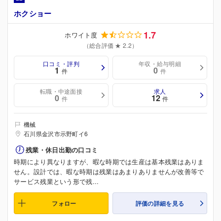
ホクショー
1.7
ホワイト度
（総合評価 ★ 2.2）
口コミ・評判
年収・給与明細
1
0
件
件
転職・中途面接
求人
0
12
件
件
機械
石川県金沢市示野町イ6
残業・休日出勤の口コミ
時期により異なりますが、暇な時期では生産は基本残業はありま
せん。設計では、暇な時期は残業はあまりありませんが改善等で
サービス残業という形で残...
フォロー
評価の詳細を見る