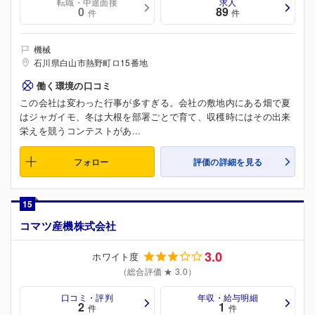
転職・中途面接
求人
0
89
件
件
機械
石川県白山市熱野町ロ15番地
働く環境の口コミ
この会社は変わった行事が多すぎる。会社の敷地内にある畑で夏
はジャガイモ、冬は大根を部署ごとで育て、収穫時にはその出来
栄えを競うコンテストがあ...
フォロー
評価の詳細を見る
15
コマツ産機株式会社
3.0
ホワイト度
（総合評価 ★ 3.0）
口コミ・評判
年収・給与明細
2
1
件
件