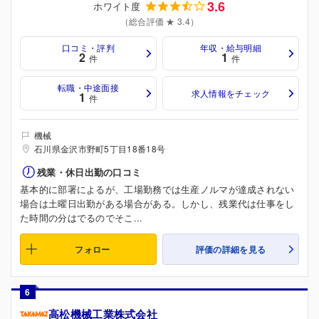
3.6
ホワイト度
（総合評価 ★ 3.4）
口コミ・評判
年収・給与明細
2
1
件
件
転職・中途面接
求人情報をチェック
1
件
機械
石川県金沢市野町5丁目18番18号
残業・休日出勤の口コミ
基本的に部署によるが、工場勤務では生産ノルマが達成されない
場合は土曜日出勤がある場合がある。しかし、残業代は仕事をし
た時間の分はでるのでそこ...
フォロー
評価の詳細を見る
6
高松機械工業株式会社