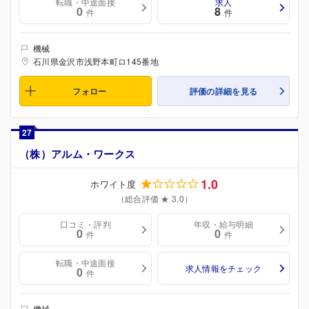
転職・中途面接
求人
0
8
件
件
機械
石川県金沢市浅野本町ロ145番地
フォロー
評価の詳細を見る
27
（株）アルム・ワークス
1.0
ホワイト度
（総合評価 ★ 3.0）
口コミ・評判
年収・給与明細
0
0
件
件
転職・中途面接
求人情報をチェック
0
件
機械