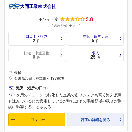
大同工業株式会社
3.0
ホワイト度
（総合評価 ★ 2.9）
口コミ・評判
年収・給与明細
2
5
件
件
転職・中途面接
求人
0
25
件
件
機械
石川県加賀市熊坂町イ197番地
長所・短所の口コミ
バイク用のチェーンに特化した企業でありシェアも高く海外展開
も進んでいるため安定しているが時にはその事業領域の狭さが業
績に影響することもある。...
フォロー
評価の詳細を見る