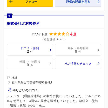
フォロー
評価の詳細を見る
9
株式会社北村製作所
4.0
ホワイト度
（総合評価 ★ 4.0）
口コミ・評判
年収・給与明細
2
0
件
件
転職・中途面接
求人情報をチェック
0
件
機械
石川県白山市専福寺町96番地1
やりがいの口コミ
シェルター(通信基地局）の製造に携わっていました。アルミパネ
ルを使用して、4面体の局舎を製造していました。箱組立→塗装
→艤装→電気→検査→出...