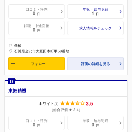
口コミ・評判
年収・給与明細
0
1
件
件
転職・中途面接
求人情報をチェック
0
件
機械
石川県金沢市大豆田本町甲58番地
フォロー
評価の詳細を見る
18
東振精機
3.5
ホワイト度
（総合評価 ★ 3.4）
口コミ・評判
年収・給与明細
0
0
件
件