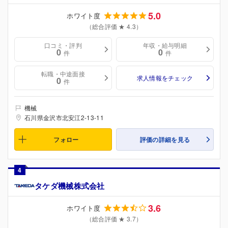
5.0
ホワイト度
（総合評価 ★ 4.3）
口コミ・評判
年収・給与明細
0
0
件
件
転職・中途面接
求人情報をチェック
0
件
機械
石川県金沢市北安江2-13-11
フォロー
評価の詳細を見る
4
タケダ機械株式会社
3.6
ホワイト度
（総合評価 ★ 3.7）