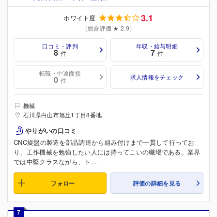
3.1
ホワイト度
（総合評価 ★ 2.9）
口コミ・評判
年収・給与明細
8
7
件
件
転職・中途面接
求人情報をチェック
0
件
機械
石川県白山市旭丘1丁目8番地
やりがいの口コミ
CNC旋盤の製造を部品調達から組み付けまで一貫して行ってお
り、工作機械を勉強したい人には持ってこいの職場である。業界
では中堅クラスながら、ト...
フォロー
評価の詳細を見る
7