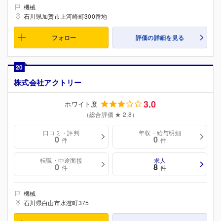
機械
石川県加賀市上河崎町300番地
フォロー
評価の詳細を見る
20
株式会社アクトリー
3.0
ホワイト度
（総合評価 ★ 2.8）
口コミ・評判
年収・給与明細
0
0
件
件
転職・中途面接
求人
0
8
件
件
機械
石川県白山市水澄町375