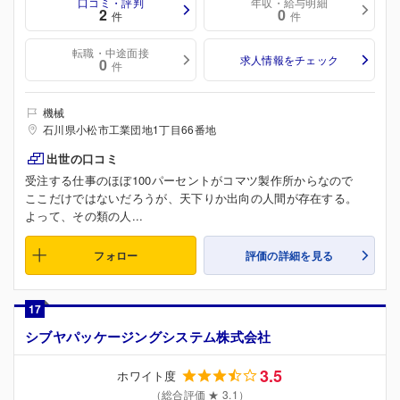
口コミ・評判
年収・給与明細
2
0
件
件
転職・中途面接
求人情報をチェック
0
件
機械
石川県小松市工業団地1丁目66番地
出世の口コミ
受注する仕事のほぼ100パーセントがコマツ製作所からなので
ここだけではないだろうが、天下りか出向の人間が存在する。
よって、その類の人...
フォロー
評価の詳細を見る
17
シブヤパッケージングシステム株式会社
3.5
ホワイト度
（総合評価 ★ 3.1）