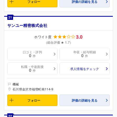
フォロー
評価の詳細を見る
21
サンユー精密株式会社
3.0
ホワイト度
（総合評価 ★ 1.7）
口コミ・評判
年収・給与明細
0
0
件
件
転職・中途面接
求人情報をチェック
0
件
機械
石川県金沢市福増町南114-9
フォロー
評価の詳細を見る
22