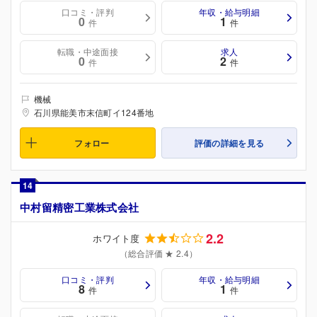
口コミ・評判
年収・給与明細
0
1
件
件
転職・中途面接
求人
0
2
件
件
機械
石川県能美市末信町イ124番地
フォロー
評価の詳細を見る
14
中村留精密工業株式会社
2.2
ホワイト度
（総合評価 ★ 2.4）
口コミ・評判
年収・給与明細
8
1
件
件