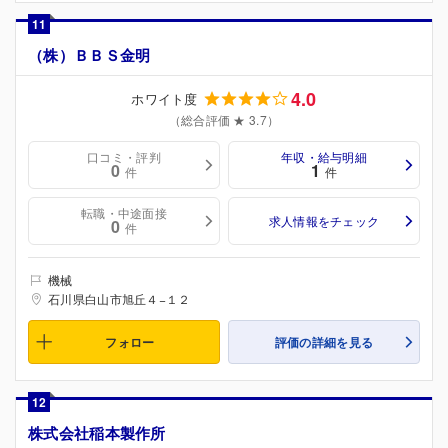
11
（株）ＢＢＳ金明
4.0
ホワイト度
（総合評価 ★ 3.7）
口コミ・評判
年収・給与明細
0
1
件
件
転職・中途面接
求人情報をチェック
0
件
機械
石川県白山市旭丘４−１２
フォロー
評価の詳細を見る
12
株式会社稲本製作所