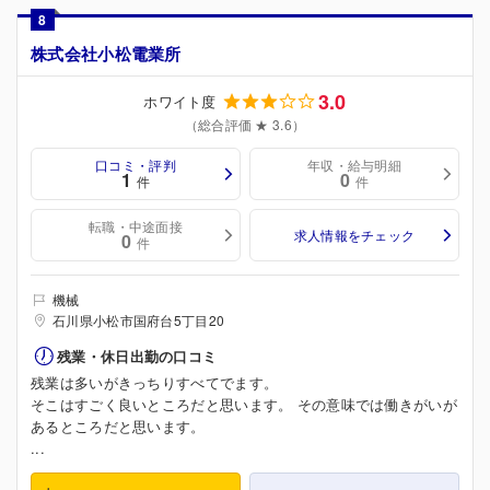
8
株式会社小松電業所
3.0
ホワイト度
（総合評価 ★ 3.6）
口コミ・評判
年収・給与明細
1
0
件
件
転職・中途面接
求人情報をチェック
0
件
機械
石川県小松市国府台5丁目20
残業・休日出勤の口コミ
残業は多いがきっちりすべてでます。
そこはすごく良いところだと思います。 その意味では働きがいが
あるところだと思います。
...