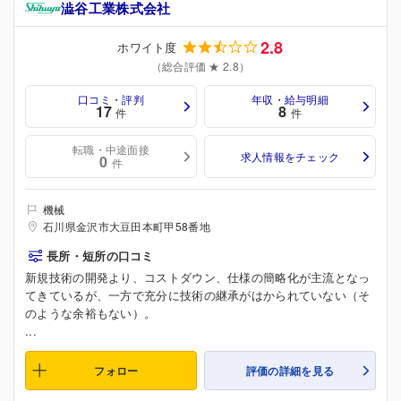
澁谷工業株式会社
2.8
ホワイト度
（総合評価 ★ 2.8）
口コミ・評判
年収・給与明細
17
8
件
件
転職・中途面接
求人情報をチェック
0
件
機械
石川県金沢市大豆田本町甲58番地
長所・短所の口コミ
新規技術の開発より、コストダウン、仕様の簡略化が主流となっ
てきているが、一方で充分に技術の継承がはかられていない（そ
のような余裕もない）。
...
フォロー
評価の詳細を見る