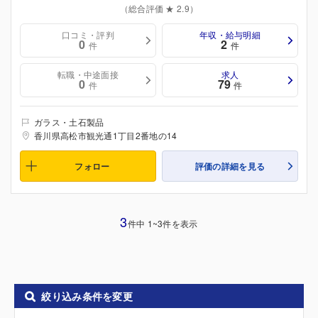
（総合評価 ★ 2.9）
口コミ・評判
年収・給与明細
0
2
件
件
転職・中途面接
求人
0
79
件
件
ガラス・土石製品
香川県高松市観光通1丁目2番地の14
フォロー
評価の詳細を見る
3
件中 1~3件を表示
絞り込み条件を変更