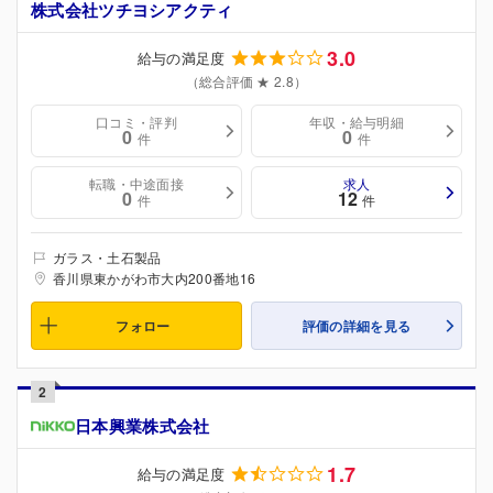
株式会社ツチヨシアクティ
3.0
給与の満足度
（総合評価 ★ 2.8）
口コミ・評判
年収・給与明細
0
0
件
件
転職・中途面接
求人
0
12
件
件
ガラス・土石製品
香川県東かがわ市大内200番地16
フォロー
評価の詳細を見る
2
日本興業株式会社
1.7
給与の満足度