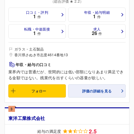
（総合評価 ★ 2.2）
口コミ・評判
年収・給与明細
1
1
件
件
転職・中途面接
求人
1
26
件
件
ガラス・土石製品
香川県さぬき市志度4614番地13
年収・給与の口コミ
業界内では普通だが、世間的には低い部類になりあまり満足でき
る金額ではない。残業代を出すくらいの器量が欲しい。
フォロー
評価の詳細を見る
3
東洋工業株式会社
2.5
給与の満足度