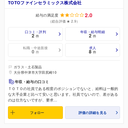
TOTOファインセラミックス株式会社
2.0
給与の満足度
（総合評価 ★ 2.9）
口コミ・評判
年収・給与明細
2
2
件
件
転職・中途面接
求人
0
8
件
件
ガラス・土石製品
大分県中津市大字田尻崎10
年収・給与の口コミ
ＴＯＴＯの社員である程度のポジションでないと、給料は一般的
な大手企業と比べて安いと思います。社員でないので、差がある
のは仕方ないですが、要求...
フォロー
評価の詳細を見る