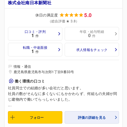
株式会社南日本新聞社
5.0
休日の満足度
（総合評価 ★ 3.8）
口コミ・評判
年収・給与明細
1
0
件
件
転職・中途面接
求人情報をチェック
1
件
情報・通信
鹿児島県鹿児島市与次郎1丁目9番33号
働く環境の口コミ
社員同士での結婚が多い会社だと思います。
社員の数がそんなに多くないにもかかわらず、何組もの夫婦が同
じ建物内で働いてらっしゃいました。
...
フォロー
評価の詳細を見る