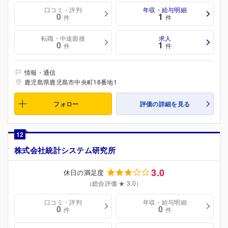
口コミ・評判
年収・給与明細
0
1
件
件
転職・中途面接
求人
0
1
件
件
情報・通信
鹿児島県鹿児島市中央町18番地1
フォロー
評価の詳細を見る
12
株式会社統計システム研究所
3.0
休日の満足度
（総合評価 ★ 3.0）
口コミ・評判
年収・給与明細
0
0
件
件