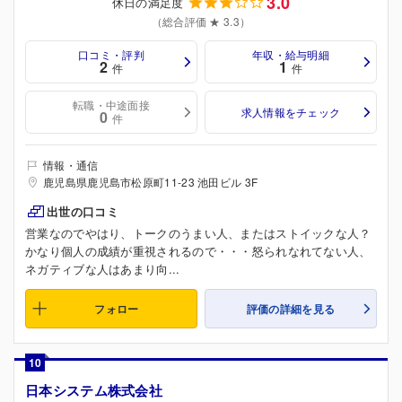
3.0
休日の満足度
（総合評価 ★ 3.3）
口コミ・評判
年収・給与明細
2
1
件
件
転職・中途面接
求人情報をチェック
0
件
情報・通信
鹿児島県鹿児島市松原町11-23 池田ビル 3F
出世の口コミ
営業なのでやはり、トークのうまい人、またはストイックな人？
かなり個人の成績が重視されるので・・・怒られなれてない人、
ネガティブな人はあまり向...
フォロー
評価の詳細を見る
10
日本システム株式会社