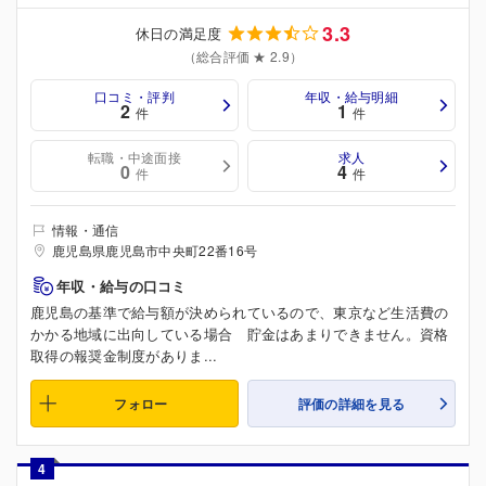
3.3
休日の満足度
（総合評価 ★ 2.9）
口コミ・評判
年収・給与明細
2
1
件
件
転職・中途面接
求人
0
4
件
件
情報・通信
鹿児島県鹿児島市中央町22番16号
年収・給与の口コミ
鹿児島の基準で給与額が決められているので、東京など生活費の
かかる地域に出向している場合 貯金はあまりできません。資格
取得の報奨金制度がありま...
フォロー
評価の詳細を見る
4