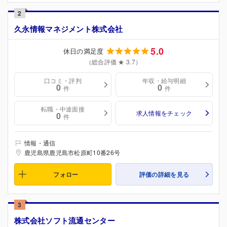
2
久永情報マネジメント株式会社
5.0
休日の満足度
（総合評価 ★ 3.7）
口コミ・評判
年収・給与明細
0
0
件
件
転職・中途面接
求人情報をチェック
0
件
情報・通信
鹿児島県鹿児島市松原町10番26号
フォロー
評価の詳細を見る
3
株式会社ソフト流通センター