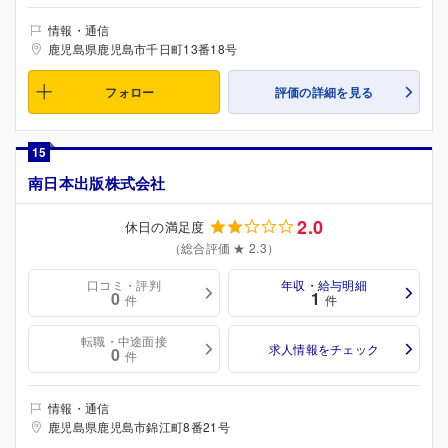
情報・通信
鹿児島県鹿児島市千日町13番18号
フォロー
評価の詳細を見る
15
南日本出版株式会社
2.0
休日の満足度
（総合評価 ★ 2.3）
口コミ・評判
年収・給与明細
0
1
件
件
転職・中途面接
求人情報をチェック
0
件
情報・通信
鹿児島県鹿児島市錦江町8番21号