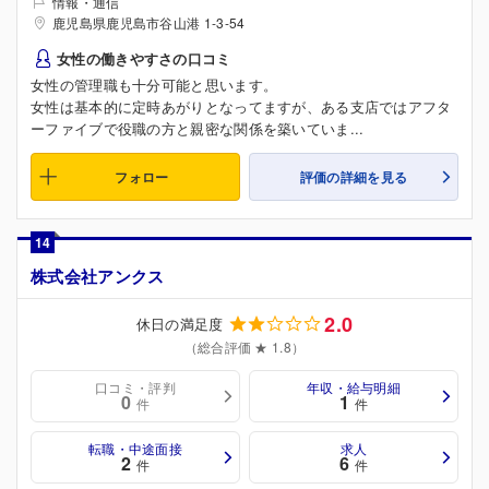
情報・通信
鹿児島県鹿児島市谷山港 1-3-54
女性の働きやすさの口コミ
女性の管理職も十分可能と思います。
女性は基本的に定時あがりとなってますが、ある支店ではアフタ
ーファイブで役職の方と親密な関係を築いていま...
フォロー
評価の詳細を見る
14
株式会社アンクス
2.0
休日の満足度
（総合評価 ★ 1.8）
口コミ・評判
年収・給与明細
0
1
件
件
転職・中途面接
求人
2
6
件
件