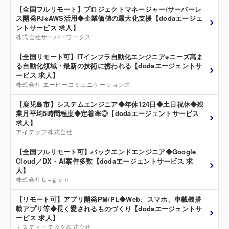
【全国フルリモート】プロジェクトマネージャー/サーバーレ
ス開発PJ※AWS活用◆企業価値の最大化支援【dodaエージェ
ントサービス 求人】
株式会社サーバーワークス
【全国リモート可】ITインフラ自動化エンジニア※ニーズ高ま
る自動化領域・最新の技術に携われる【dodaエージェントサ
ービス 求人】
株式会社 エーピーコミュニケーションズ
【鹿児島市】システムエンジニア◆年休124日◆土日祝休◆残
業月平均5時間程度◆定着率◎【dodaエージェントサービス
求人】
アイテップ株式会社
【全国フルリモート可】バックエンドエンジニア◆Google
Cloud／DX・AI案件多数【dodaエージェントサービス 求
人】
株式会社Ｇ−ｇｅｎ
【リモート可】アプリ開発PM/PL◆Web、スマホ、車載機搭
載アプリ等◆長く愛されるものづくり【dodaエージェントサ
ービス 求人】
エスディーテック株式会社