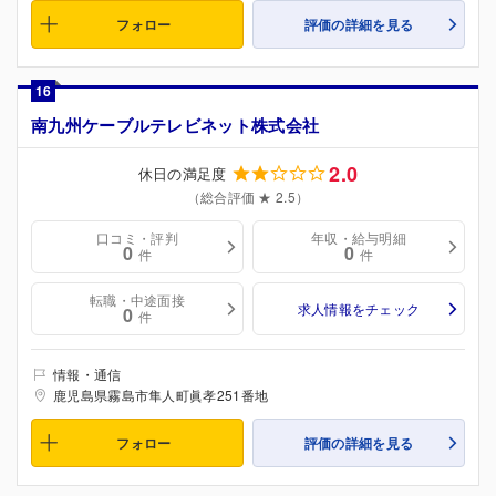
フォロー
評価の詳細を見る
16
南九州ケーブルテレビネット株式会社
2.0
休日の満足度
（総合評価 ★ 2.5）
口コミ・評判
年収・給与明細
0
0
件
件
転職・中途面接
求人情報をチェック
0
件
情報・通信
鹿児島県霧島市隼人町眞孝251番地
フォロー
評価の詳細を見る