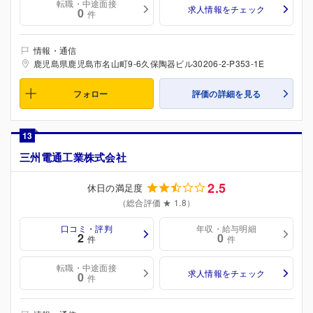
転職・中途面接
求人情報をチェック
0
件
情報・通信
鹿児島県鹿児島市名山町9-6久保陶器ビル30206-2-P353-1E
フォロー
評価の詳細を見る
13
三州電通工業株式会社
2.5
休日の満足度
（総合評価 ★ 1.8）
口コミ・評判
年収・給与明細
2
0
件
件
転職・中途面接
求人情報をチェック
0
件