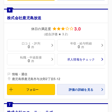
6
株式会社鹿児島放送
3.0
休日の満足度
（総合評価 ★ 3.2）
口コミ・評判
年収・給与明細
0
0
件
件
転職・中途面接
求人情報をチェック
0
件
情報・通信
鹿児島県鹿児島市与次郎2丁目5-12
フォロー
評価の詳細を見る
7