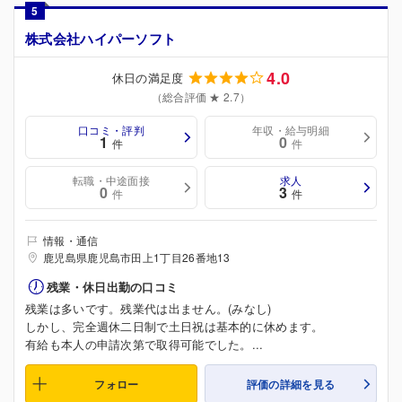
5
株式会社ハイパーソフト
4.0
休日の満足度
（総合評価 ★ 2.7）
口コミ・評判
年収・給与明細
1
0
件
件
転職・中途面接
求人
0
3
件
件
情報・通信
鹿児島県鹿児島市田上1丁目26番地13
残業・休日出勤の口コミ
残業は多いです。残業代は出ません。(みなし)
しかし、完全週休二日制で土日祝は基本的に休めます。
有給も本人の申請次第で取得可能でした。...
フォロー
評価の詳細を見る