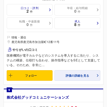
口コミ・評判
年収・給与明細
2
0
件
件
転職・中途面接
求人
0
8
件
件
情報・通信
鹿児島県鹿児島市加治屋町12番11号
やりがいの口コミ
医療機関が電子カルテなどのシステムを導入するに当たり、シス
テムの構築、仕様打ち合わせ、操作指導などをSEとして支援して
いる。そのため、非常に...
フォロー
評価の詳細を見る
9
株式会社グッドコミュニケーションズ