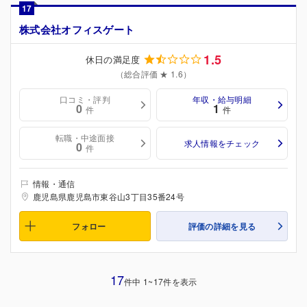
17
株式会社オフィスゲート
1.5
休日の満足度
（総合評価 ★ 1.6）
口コミ・評判
年収・給与明細
0
1
件
件
転職・中途面接
求人情報をチェック
0
件
情報・通信
鹿児島県鹿児島市東谷山3丁目35番24号
フォロー
評価の詳細を見る
17
件中 1~17件を表示