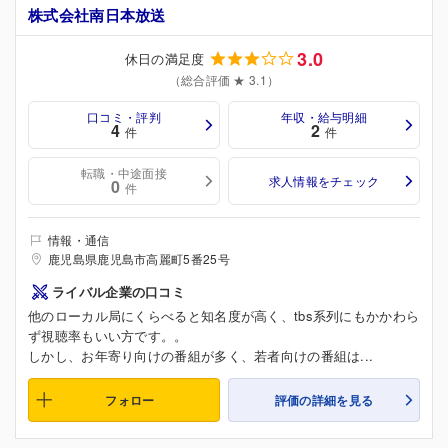
株式会社南日本放送
3.0
休日の満足度
（総合評価 ★ 3.1）
口コミ・評判
年収・給与明細
4
2
件
件
転職・中途面接
求人情報をチェック
0
件
情報・通信
鹿児島県鹿児島市高麗町5番25号
ライバル企業の口コミ
他のローカル局にくらべると知名度が高く、tbs系列にもかかわら
ず視聴率もいい方です。。
しかし、お年寄り向けの番組が多く、若者向けの番組は...
フォロー
評価の詳細を見る