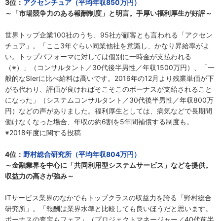
3位：
アクセンチュア（平均年収850万円）
～「市場競争力のある報酬制度」と明言。手厚い福利厚生が好評～
世界トップ企業100社のうち、95社が顧客とも言われる「アクセン
チュア」。「ここ3年ぐらい同業他社を意識し、かなり昇給率がよ
い。トップパフォーマに対しては個別に一時金が支払われる
（※）」（コンサルタント／30代後半男性／年収1500万円）、「一
般的なSIerに比べ給料は高いです。2016年の12月より残業単価が下
がる代わり、評価が良ければそこそこのボーナスが支給されること
になった」（システムコンサルタント／30代後半男性／年収800万
円）などの声がありました。福利厚生としては、病気などで長期間
働けなくなった場合、年収の約6割を5年間補償する制度も。
※2018年度に関する投稿
4位：
野村総合研究所（平均年収804万円）
～金融業界を中心に「共同利用型システムサービス」などを提供。
収益力の高さが強み～
ITサービス業界のなかでもトップクラスの収益力を誇る「野村総合
研究所」。「報酬は業界水準と比較しても良いほうだと思います。
ボーナスの査定もフェア」（プロジェクトマネージャー／40代前半