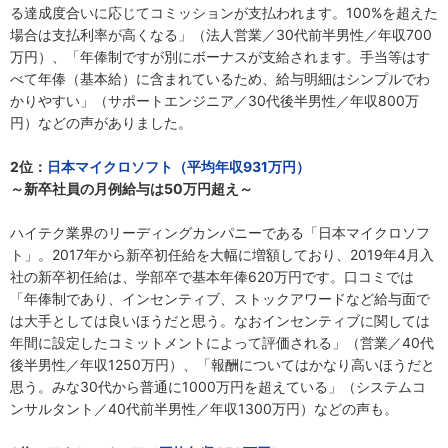
る達成度合いに応じてコミッションが支払われます。100%を超えた
場合は支払利率が高くなる」（法人営業／30代前半男性／年収700
万円）、「年俸制ですが別にボーナスが支給されます。手当等はす
べて年俸（基本給）に含まれているため、給与明細はシンプルでわ
かりやすい」（サポートエンジニア／30代後半男性／年収800万
円）などの声がありました。
2位：
日本マイクロソフト（平均年収931万円）
～新卒社員の月例給与は50万円超え～
ハイテク業界のリーディングカンパニーである「日本マイクロソフ
ト」。2017年から新卒初任給を大幅に増額しており、2019年4月入
社の新卒初任給は、学部卒で基本年俸620万円です。口コミでは
「年俸制であり、インセンティブ、ストックアワードなど給与面で
は大手としては良いほうだと思う。なおインセンティブに関しては
年間に設定したコミットメントによって評価される」（営業／40代
後半男性／年収1250万円）、「報酬についてはかなり高いほうだと
思う。みな30代から普通に1000万円を超えている」（システムコ
ンサルタント／40代前半男性／年収1300万円）などの声も。