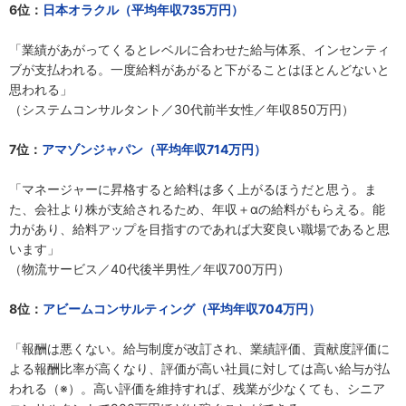
6位：
日本オラクル（平均年収735万円）
「業績があがってくるとレベルに合わせた給与体系、インセンティ
ブが支払われる。一度給料があがると下がることはほとんどないと
思われる」
（システムコンサルタント／30代前半女性／年収850万円）
7位：
アマゾンジャパン（平均年収714万円）
「マネージャーに昇格すると給料は多く上がるほうだと思う。ま
た、会社より株が支給されるため、年収＋αの給料がもらえる。能
力があり、給料アップを目指すのであれば大変良い職場であると思
います」
（物流サービス／40代後半男性／年収700万円）
8位：
アビームコンサルティング（平均年収704万円）
「報酬は悪くない。給与制度が改訂され、業績評価、貢献度評価に
よる報酬比率が高くなり、評価が高い社員に対しては高い給与が払
われる（※）。高い評価を維持すれば、残業が少なくても、シニア