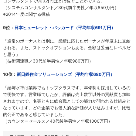
コンサルタントで900万円ほどは稼ぐことができる」
（システムコンサルタント／30代前半男性／年収850万円）
※2014年度に関する投稿
9位：
日本ヒューレット・パッカード（平均年収691万円）
「通常のボーナスとは別に、業績に応じたボーナスが年度末に支給
される。また、ストックオプションもある。金額は妥当なレベルだ
と思う」
（技術関連職／30代前半男性／年収980万円）
10位：
新日鉄住金ソリューションズ（平均年収680万円）
「給与水準は業界でもトップクラスです。年俸制を採用しているの
で明快です。営業職でしたが、評価は売上数字以外の貢献度も加味
されますので、名実ともに総合職としての能力が問われる仕組みと
なっています。どの企業でも俗人的な評価が入り込みますが、比較
的公正であると感じていました」
（カウンターセールス／40代後半男性／年収1000万円）