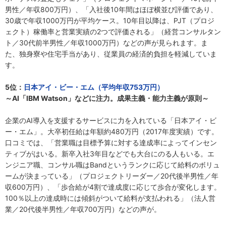
男性／年収800万円）、「入社後10年間はほぼ横並び評価であり、
30歳で年収1000万円が平均ケース。10年目以降は、PJT（プロジ
ェクト）稼働率と営業実績の2つで評価される」（経営コンサルタン
ト／30代前半男性／年収1000万円）などの声が見られます。ま
た、独身寮や住宅手当があり、従業員の経済的負担を軽減していま
す。
5位：
日本アイ・ビー・エム（平均年収753万円）
～AI「IBM Watson」などに注力。成果主義・能力主義が原則～
企業のAI導入を支援するサービスに力を入れている「日本アイ・ビ
ー・エム」。大卒初任給は年額約480万円（2017年度実績）です。
口コミでは、「営業職は目標予算に対する達成率によってインセン
ティブがはいる。新卒入社3年目などでも大台にのる人もいる。エ
ンジニア職、コンサル職はBandというランクに応じて給料のボリュ
ームが決まっている」（プロジェクトリーダー／20代後半男性／年
収600万円）、「歩合給が4割で達成度に応じて歩合が変化します。
100％以上の達成時には傾斜がついて給料が支払われる」（法人営
業／20代後半男性／年収700万円）などの声が。