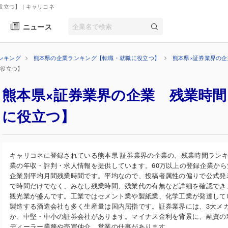
役立つ】
| キャリコネ
ニュース
ンキング
熊本県の企業ランキング【転職・就職に役立つ】
熊本県×証券業界の
に役立つ】
熊本県×証券業界の企業 残業時
に役立つ】
キャリコネに登録されている熊本県 証券業界の企業の、残業時間ラン
業の年収・評判・求人情報を提供しています。60万以上の登録企業か
企業別平均月間残業時間です。平均なので、投稿者属性の偏りで公式発
で時間だけでなく、みなし残業時間、残業代の有無など詳細を確認でき
観光業が盛んです。工業ではセメント業や製紙業、化学工業が発達して
製造する酒造会社も多く生産量は国内屈指です。証券業界には、3大メ
か、中堅・中小の証券会社があります。マイナス金利を背景に、融資の
ディーラー業務や売買仲介、営業の仕事があります。