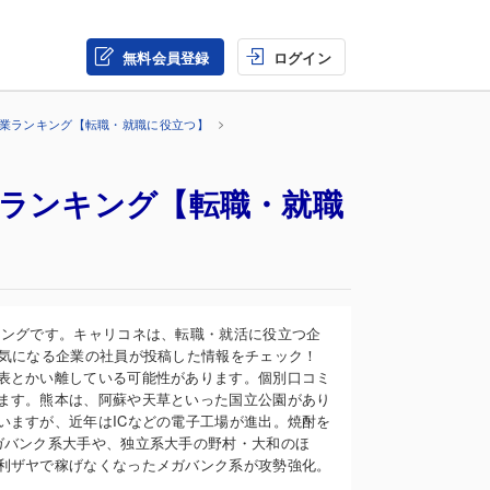
無料会員登録
ログイン
企業ランキング【転職・就職に役立つ】
間ランキング【転職・就職
キングです。キャリコネは、転職・就活に役立つ企
ら気になる企業の社員が投稿した情報をチェック！
表とかい離している可能性があります。個別口コミ
ます。熊本は、阿蘇や天草といった国立公園があり
いますが、近年はICなどの電子工場が進出。焼酎を
ガバンク系大手や、独立系大手の野村・大和のほ
利ザヤで稼げなくなったメガバンク系が攻勢強化。