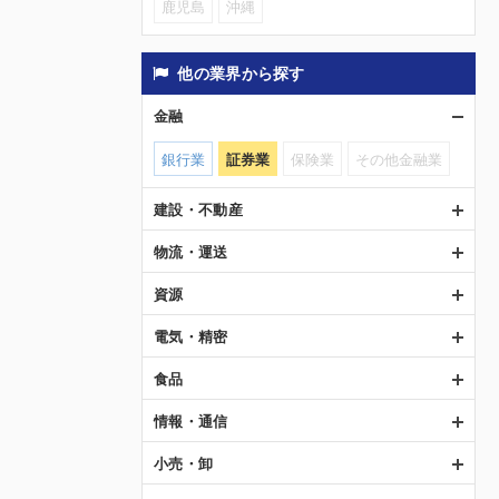
鹿児島
沖縄
他の業界から探す
金融
銀行業
証券業
保険業
その他金融業
建設・不動産
物流・運送
資源
電気・精密
食品
情報・通信
小売・卸