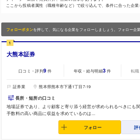
ここから投稿者属性（職種年齢など）で絞り込んで、条件に合った企業
フォローボタン
を押して、気になる企業をフォローしましょう。フォロー企
1
大熊本証券
9
3
口コミ・評判
年収・給与明細
転職
件
件
証券業
熊本県熊本市下通1丁目7-19
長所・短所の口コミ
地場証券であり、より顧客と寄り添う経営が求められるべきにも
手数料の高い商品に収益を求めているのは...
フォロー
評