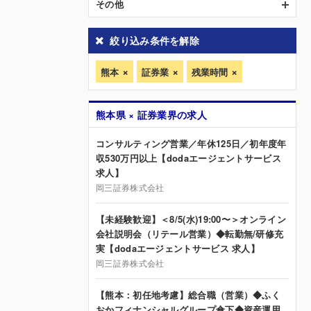
その他
絞り込み条件を解除
熊本
証券業
残業時間
熊本県 × 証券業界の求人
コンサルティング営業／年休125日／初年度年
収530万円以上【dodaエージェントサービス
求人】
岡三証券株式会社
【未経験歓迎】＜8/5(水)19:00〜＞オンライン
会社説明会（リテール営業）◆転勤無/研修充
実【dodaエージェントサービス 求人】
岡三証券株式会社
【熊本：初任地考慮】総合職（営業）◆ふく
おかフィナンシャルグループ傘下◆資産運用