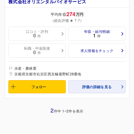
株式会社オリエンタルバイオサービス
274
平均年収
万円
（総合評価 ★ ?.?）
口コミ・評判
年収・給与明細
0
1
件
件
転職・中途面接
求人情報をチェック
0
件
水産・農林業
京都府京都市右京区西京極葛野町28番地
フォロー
評価の詳細を見る
2
件中 1~2件を表示