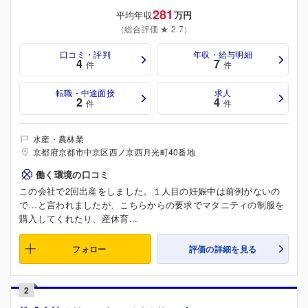
281
平均年収
万円
（総合評価 ★ 2.7）
口コミ・評判
年収・給与明細
4
7
件
件
転職・中途面接
求人
2
4
件
件
水産・農林業
京都府京都市中京区西ノ京西月光町40番地
働く環境の口コミ
この会社で2回出産をしました。１人目の妊娠中は前例がないの
で…と言われましたが、こちらからの要求でマタニティの制服を
購入してくれたり、産休育...
フォロー
評価の詳細を見る
2