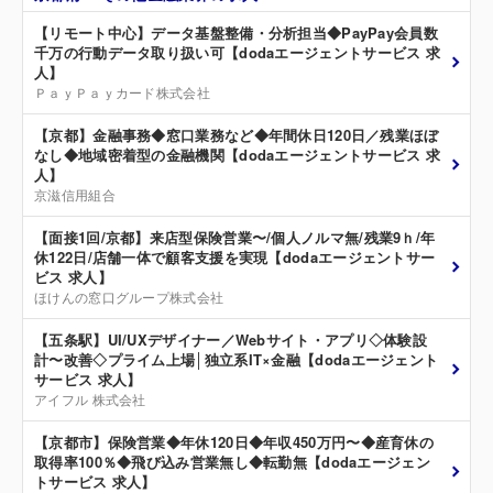
【リモート中心】データ基盤整備・分析担当◆PayPay会員数
千万の行動データ取り扱い可【dodaエージェントサービス 求
人】
ＰａｙＰａｙカード株式会社
【京都】金融事務◆窓口業務など◆年間休日120日／残業ほぼ
なし◆地域密着型の金融機関【dodaエージェントサービス 求
人】
京滋信用組合
【面接1回/京都】来店型保険営業〜/個人ノルマ無/残業9ｈ/年
休122日/店舗一体で顧客支援を実現【dodaエージェントサー
ビス 求人】
ほけんの窓口グループ株式会社
【五条駅】UI/UXデザイナー／Webサイト・アプリ◇体験設
計〜改善◇プライム上場│独立系IT×金融【dodaエージェント
サービス 求人】
アイフル 株式会社
【京都市】保険営業◆年休120日◆年収450万円〜◆産育休の
取得率100％◆飛び込み営業無し◆転勤無【dodaエージェン
トサービス 求人】