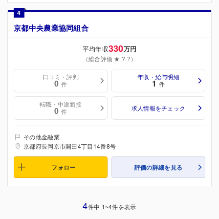
4
京都中央農業協同組合
330
平均年収
万円
（総合評価 ★ ?.?）
口コミ・評判
年収・給与明細
0
1
件
件
転職・中途面接
求人情報をチェック
0
件
その他金融業
京都府長岡京市開田4丁目14番8号
フォロー
評価の詳細を見る
4
件中 1~4件を表示