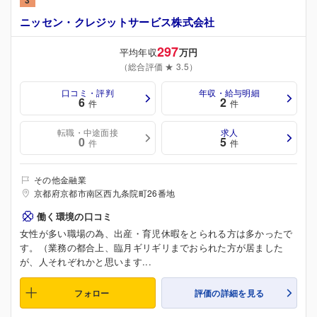
3
ニッセン・クレジットサービス株式会社
297
平均年収
万円
（総合評価 ★ 3.5）
口コミ・評判
年収・給与明細
6
2
件
件
転職・中途面接
求人
0
5
件
件
その他金融業
京都府京都市南区西九条院町26番地
働く環境の口コミ
女性が多い職場の為、出産・育児休暇をとられる方は多かったで
す。（業務の都合上、臨月ギリギリまでおられた方が居ました
が、人それぞれかと思います...
フォロー
評価の詳細を見る