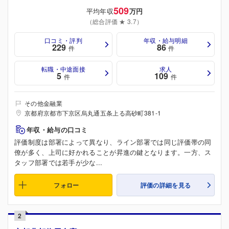
509
平均年収
万円
（総合評価 ★ 3.7）
口コミ・評判
年収・給与明細
229
86
件
件
転職・中途面接
求人
5
109
件
件
その他金融業
京都府京都市下京区烏丸通五条上る高砂町381-1
年収・給与の口コミ
評価制度は部署によって異なり、ライン部署では同じ評価帯の同
僚が多く、上司に好かれることが昇進の鍵となります。一方、ス
タッフ部署では若手が少な...
フォロー
評価の詳細を見る
2