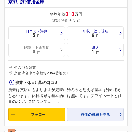
京都北都信用金庫
313
平均年収
万円
（総合評価 ★ 3.2）
口コミ・評判
年収・給与明細
5
6
件
件
転職・中途面接
求人
0
1
件
件
その他金融業
京都府宮津市字鶴賀2054番地の1
残業・休日出勤の口コミ
残業は支店にもよりますが定時に帰ろうと思えば基本は帰れるか
と思います。休日出勤は基本的には無いです。プライベートと仕
事のバランスについては、...
フォロー
評価の詳細を見る