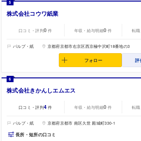
5
株式会社コウワ紙業
0
0
口コミ・評判
年収・給与明細
転職
件
件
パルプ・紙
京都府京都市右京区西京極中沢町18番地の3
フォロー
評
6
株式会社きかんしエムエス
4
0
口コミ・評判
年収・給与明細
転職
件
件
パルプ・紙
京都府京都市 南区久世 殿城町330-1
長所・短所の口コミ