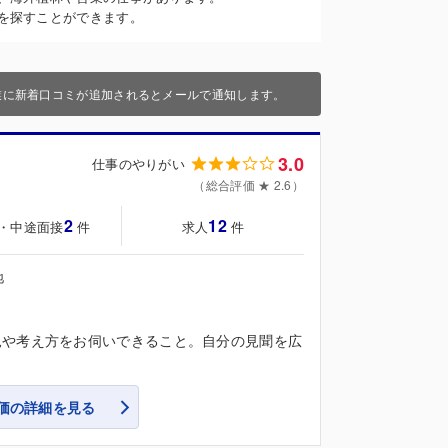
を探すことができます。
業に新着口コミが追加されるとメールで通知します。
3.0
仕事のやりがい
（総合評価 ★ 2.6）
2
12
・中途面接
求人
件
件
地
見や考え方をお伺いできること。自分の見聞を広
価の詳細を見る