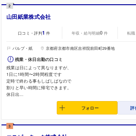
2
山田紙業株式会社
1
0
口コミ・評判
年収・給与明細
転職
件
件
パルプ・紙
京都府京都市南区吉祥院前田町29番地
残業・休日出勤の口コミ
残業は日によって異なりますが、
1日に1時間〜2時間程度です
定時で終わる事もしばしばなので
割りと早い時間に帰宅できます。
休日出...
フォロー
評
3