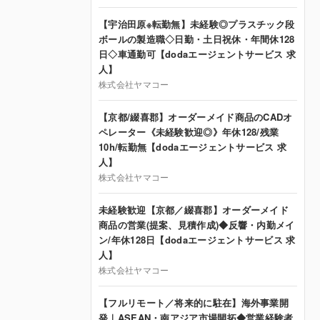
【宇治田原※転勤無】未経験◎プラスチック段
ボールの製造職◇日勤・土日祝休・年間休128
日◇車通勤可【dodaエージェントサービス 求
人】
株式会社ヤマコー
【京都/綴喜郡】オーダーメイド商品のCADオ
ペレーター《未経験歓迎◎》年休128/残業
10h/転勤無【dodaエージェントサービス 求
人】
株式会社ヤマコー
未経験歓迎【京都／綴喜郡】オーダーメイド
商品の営業(提案、見積作成)◆反響・内勤メイ
ン/年休128日【dodaエージェントサービス 求
人】
株式会社ヤマコー
【フルリモート／将来的に駐在】海外事業開
発｜ASEAN・南アジア市場開拓◆営業経験者