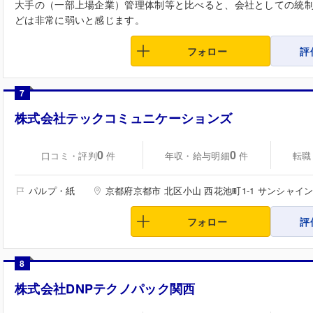
大手の（一部上場企業）管理体制等と比べると、会社としての統
どは非常に弱いと感じます。
フォロー
評
7
株式会社テックコミュニケーションズ
0
0
口コミ・評判
年収・給与明細
転職
件
件
パルプ・紙
京都府京都市 北区小山 西花池町1-1 サンシャイン
フォロー
評
8
株式会社DNPテクノパック関西