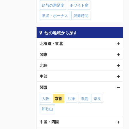
給与の満足度
ホワイト度
年収・ボーナス
残業時間
他の地域から探す
北海道・東北
関東
北陸
中部
関西
大阪
京都
兵庫
滋賀
奈良
和歌山
中国・四国