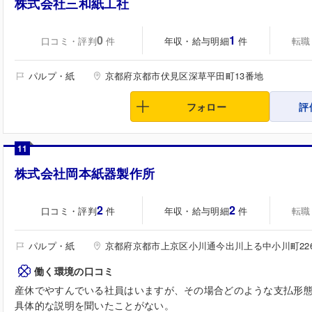
株式会社三和紙工社
0
1
口コミ・評判
年収・給与明細
転職
件
件
パルプ・紙
京都府京都市伏見区深草平田町13番地
フォロー
評
11
株式会社岡本紙器製作所
2
2
口コミ・評判
年収・給与明細
転職
件
件
パルプ・紙
京都府京都市上京区小川通今出川上る中小川町22
働く環境の口コミ
産休でやすんでいる社員はいますが、その場合どのような支払形
具体的な説明を聞いたことがない。