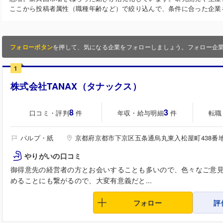
ここから投稿者属性（職種年齢など）で絞り込んで、条件に合った企業
フォローボタン
を押して、気になる企業をフォローしましょう。フォロー企
1
株式会社TANAX（タナックス）
8
3
口コミ・評判
年収・給与明細
転職
件
件
パルプ・紙
京都府京都市下京区五条通烏丸東入松屋町438番
やりがいの口コミ
御得意先の経営者の方とお会いすることも多いので、色々なご意
めることにも繋がるので、大変有意義だと...
フォロー
評