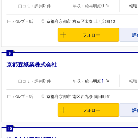
0
0
口コミ・評判
年収・給与明細
転職
件
件
パルプ・紙
京都府京都市 右京区太秦 上刑部町10
フォロー
評
9
京都森紙業株式会社
0
1
口コミ・評判
年収・給与明細
転職
件
件
パルプ・紙
京都府京都市 南区西九条 南田町61
フォロー
評
10