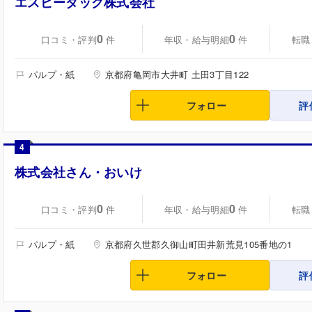
エスピータック株式会社
0
0
口コミ・評判
年収・給与明細
転職
件
件
パルプ・紙
京都府亀岡市大井町 土田3丁目122
フォロー
評
4
株式会社さん・おいけ
0
0
口コミ・評判
年収・給与明細
転職
件
件
パルプ・紙
京都府久世郡久御山町田井新荒見105番地の1
フォロー
評