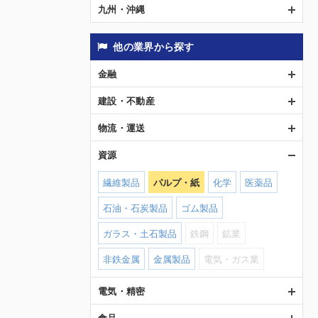
九州・沖縄
他の業界から探す
金融
建設・不動産
物流・運送
資源
繊維製品
パルプ・紙
化学
医薬品
石油・石炭製品
ゴム製品
ガラス・土石製品
鉄鋼
鉱業
非鉄金属
金属製品
電気・ガス業
電気・精密
食品