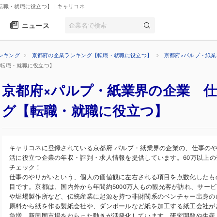
転職・就職に役立つ】
| キャリコネ
ニュース
ンキング
京都府の企業ランキング【転職・就職に役立つ】
京都府×パルプ・紙
【転職・就職に役立つ】
京都府×パルプ・紙業界の企業 
グ【転職・就職に役立つ】
キャリコネに登録されている京都府 パルプ・紙業界の企業の、仕事の
活に役立つ企業の年収・評判・求人情報を提供しています。60万以上
チェック！
仕事のやりがいという、個人の価値観に左右される項目を点数化したも
目です。京都は、国内外から年間約5000万人もの観光客が訪れ、サー
や堀場製作所など、伝統産業に起源を持つ非財閥系のベンチャー出身の
原料から紙を作る製紙会社や、ダンボールなど紙を加工する紙工会社が
急増。新興国市場をねらった動きが活発化しています。研究開発や生産