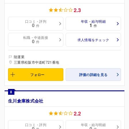
2.3
口コミ・評判
年収・給与明細
0
1
件
件
転職・中途面接
求人情報をチェック
0
件
陸運業
三重県松阪市中道町721番地
フォロー
評価の詳細を見る
8
生川倉庫株式会社
2.2
口コミ・評判
年収・給与明細
0
0
件
件