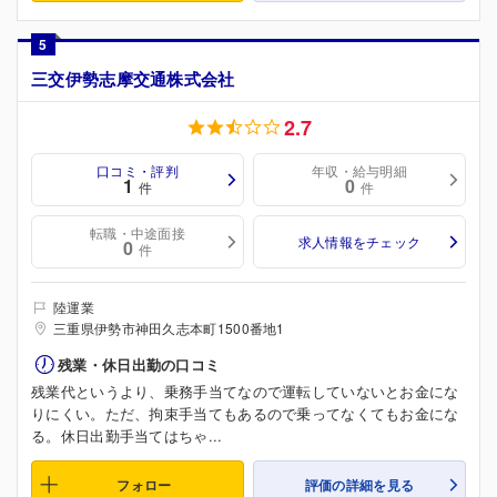
5
三交伊勢志摩交通株式会社
2.7
口コミ・評判
年収・給与明細
1
0
件
件
転職・中途面接
求人情報をチェック
0
件
陸運業
三重県伊勢市神田久志本町1500番地1
残業・休日出勤の口コミ
残業代というより、乗務手当てなので運転していないとお金にな
りにくい。ただ、拘束手当てもあるので乗ってなくてもお金にな
る。休日出勤手当てはちゃ...
フォロー
評価の詳細を見る