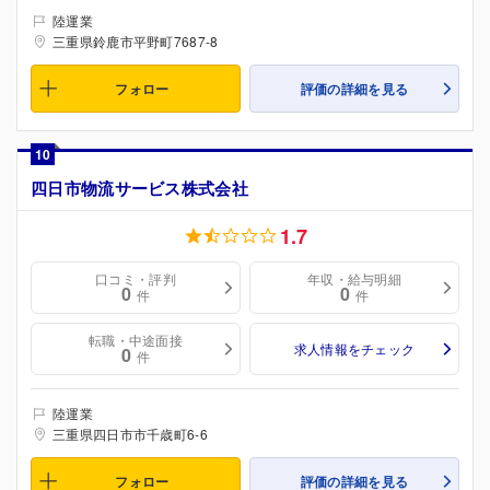
陸運業
三重県鈴鹿市平野町7687-8
フォロー
評価の詳細を見る
10
四日市物流サービス株式会社
1.7
口コミ・評判
年収・給与明細
0
0
件
件
転職・中途面接
求人情報をチェック
0
件
陸運業
三重県四日市市千歳町6-6
フォロー
評価の詳細を見る