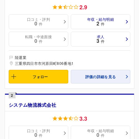
2.9
口コミ・評判
年収・給与明細
0
2
件
件
転職・中途面接
求人
0
3
件
件
陸運業
三重県四日市市河原田町806番地1
フォロー
評価の詳細を見る
2
システム物流株式会社
3.3
口コミ・評判
年収・給与明細
0
0
件
件