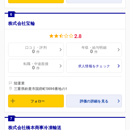
6
株式会社宝輪
2.8
口コミ・評判
年収・給与明細
0
0
件
件
転職・中途面接
求人情報をチェック
0
件
陸運業
三重県鈴鹿市国府町5696番地の1
フォロー
評価の詳細を見る
7
株式会社橋本商事冷凍輸送