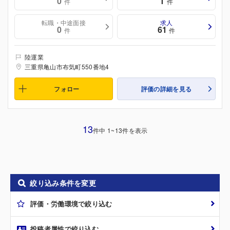
0
1
件
件
転職・中途面接
求人
0
61
件
件
陸運業
三重県亀山市布気町550番地4
フォロー
評価の詳細を見る
13
件中 1~13件を表示
絞り込み条件を変更
評価・労働環境で絞り込む
投稿者属性で絞り込む