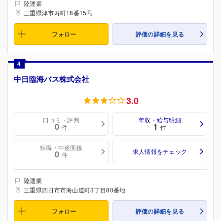
陸運業
三重県津市寿町18番15号
フォロー
評価の詳細を見る
4
中日臨海バス株式会社
3.0
口コミ・評判
年収・給与明細
0
1
件
件
転職・中途面接
求人情報をチェック
0
件
陸運業
三重県四日市市海山道町3丁目80番地
フォロー
評価の詳細を見る