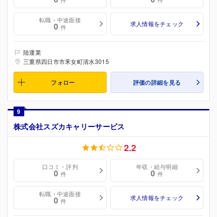
転職・中途面接
求人情報をチェック
0
件
陸運業
三重県四日市市釆女町清水3015
フォロー
評価の詳細を見る
9
株式会社スズカキャリーサービス
2.2
口コミ・評判
年収・給与明細
0
0
件
件
転職・中途面接
求人情報をチェック
0
件