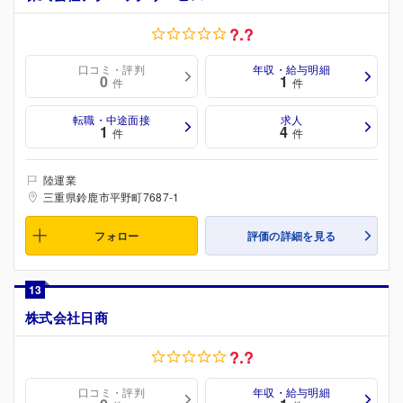
?.?
口コミ・評判
年収・給与明細
0
1
件
件
転職・中途面接
求人
1
4
件
件
陸運業
三重県鈴鹿市平野町7687-1
フォロー
評価の詳細を見る
13
株式会社日商
?.?
口コミ・評判
年収・給与明細