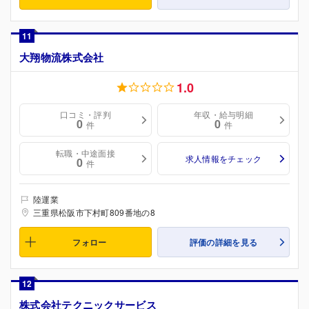
11
大翔物流株式会社
1.0
口コミ・評判
年収・給与明細
0
0
件
件
転職・中途面接
求人情報をチェック
0
件
陸運業
三重県松阪市下村町809番地の8
フォロー
評価の詳細を見る
12
株式会社テクニックサービス