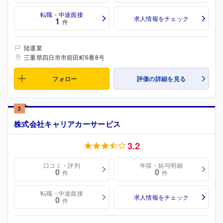
転職・中途面接
求人情報をチェック
1
件
陸運業
三重県四日市市前田町6番8号
フォロー
評価の詳細を見る
3
株式会社キャリアカーサービス
3.2
口コミ・評判
年収・給与明細
0
0
件
件
転職・中途面接
求人情報をチェック
0
件