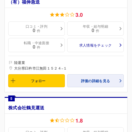
（有）福伸急送
3.0
口コミ・評判
年収・給与明細
0
0
件
件
転職・中途面接
求人情報をチェック
0
件
陸運業
大分県臼杵市江無田１５２４−１
フォロー
評価の詳細を見る
5
株式会社鶴見運送
1.8
口コミ・評判
年収・給与明細