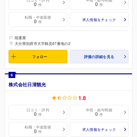
0
0
件
件
転職・中途面接
求人情報をチェック
0
件
陸運業
大分県別府市大字鶴見67番地の2
フォロー
評価の詳細を見る
6
株式会社日清観光
1.8
口コミ・評判
年収・給与明細
0
0
件
件
転職・中途面接
求人情報をチェック
0
件