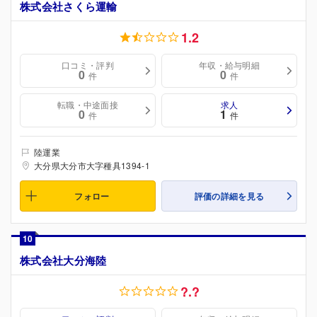
株式会社さくら運輸
1.2
口コミ・評判
年収・給与明細
0
0
件
件
転職・中途面接
求人
0
1
件
件
陸運業
大分県大分市大字種具1394-1
フォロー
評価の詳細を見る
10
株式会社大分海陸
?.?