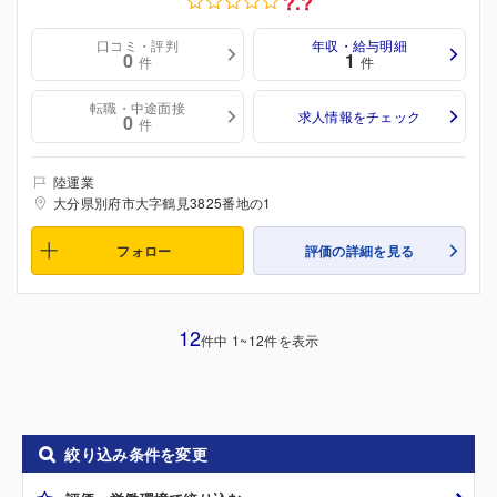
?.?
口コミ・評判
年収・給与明細
0
1
件
件
転職・中途面接
求人情報をチェック
0
件
陸運業
大分県別府市大字鶴見3825番地の1
フォロー
評価の詳細を見る
12
件中 1~12件を表示
絞り込み条件を変更