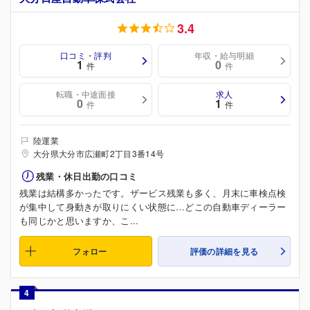
3.4
口コミ・評判
年収・給与明細
1
0
件
件
転職・中途面接
求人
0
1
件
件
陸運業
大分県大分市広瀬町2丁目3番14号
残業・休日出勤の口コミ
残業は結構多かったです。ザービス残業も多く、月末に車検点検
が集中して身動きが取りにくい状態に…どこの自動車ディーラー
も同じかと思いますか、こ...
フォロー
評価の詳細を見る
4