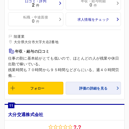
口コミ・評判
年収・給与明細
2
0
件
件
転職・中途面接
求人情報をチェック
0
件
陸運業
大分県大分市大字大在2番地
年収・給与の口コミ
仕事の割に基本給がとても低いので、ほとんどの人が残業や休日
出勤で稼いでいる。
残業時間も７０時間から９５時間などざらにいる。週４０時間労
働...
フォロー
評価の詳細を見る
11
大分交通株式会社
?.?