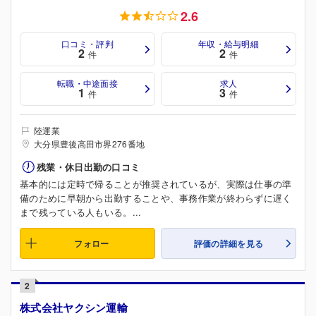
2.6
口コミ・評判
年収・給与明細
2
2
件
件
転職・中途面接
求人
1
3
件
件
陸運業
大分県豊後高田市界276番地
残業・休日出勤の口コミ
基本的には定時で帰ることが推奨されているが、実際は仕事の準
備のために早朝から出勤することや、事務作業が終わらずに遅く
まで残っている人もいる。...
フォロー
評価の詳細を見る
2
株式会社ヤクシン運輸