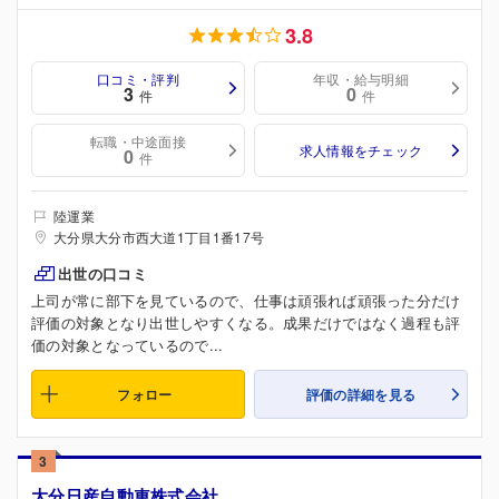
3.8
口コミ・評判
年収・給与明細
3
0
件
件
転職・中途面接
求人情報をチェック
0
件
陸運業
大分県大分市西大道1丁目1番17号
出世の口コミ
上司が常に部下を見ているので、仕事は頑張れば頑張った分だけ
評価の対象となり出世しやすくなる。成果だけではなく過程も評
価の対象となっているので...
フォロー
評価の詳細を見る
3
大分日産自動車株式会社