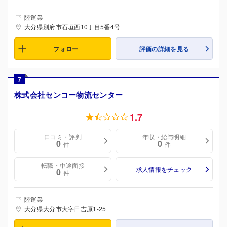
陸運業
大分県別府市石垣西10丁目5番4号
フォロー
評価の詳細を見る
7
株式会社センコー物流センター
1.7
口コミ・評判
年収・給与明細
0
0
件
件
転職・中途面接
求人情報をチェック
0
件
陸運業
大分県大分市大字日吉原1-25