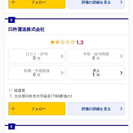
フォロー
評価の詳細を見る
8
臼杵運送株式会社
1.3
口コミ・評判
年収・給与明細
0
0
件
件
転職・中途面接
求人
0
1
件
件
陸運業
大分県臼杵市大字福良1766番地の1
フォロー
評価の詳細を見る
9