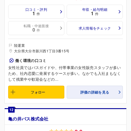
口コミ・評判
年収・給与明細
1
1
件
件
転職・中途面接
求人情報をチェック
0
件
陸運業
大分県大分市新川西1丁目3番15号
働く環境の口コミ
女性社員ではバスガイドや、付帯事業の女性販売スタッフが多い
ため、社内恋愛に発展するケースが多い。なかでも入社まもなく
して残業中や歓迎会などの...
フォロー
評価の詳細を見る
12
亀の井バス株式会社