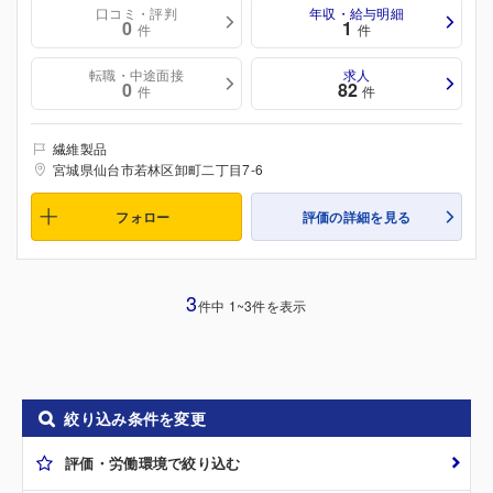
口コミ・評判
年収・給与明細
0
1
件
件
転職・中途面接
求人
0
82
件
件
繊維製品
宮城県仙台市若林区卸町二丁目7-6
フォロー
評価の詳細を見る
3
件中 1~3件を表示
絞り込み条件を変更
評価・労働環境で絞り込む