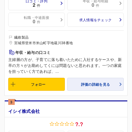
口コミ・評判
年収・給与明細
2
0
件
件
転職・中途面接
求人情報をチェック
0
件
繊維製品
宮城県登米市米山町字地蔵川38番地
年収・給与の口コミ
主婦層の方が、子育てに落ち着いたために入社するケースや、新
卒の方々がお勤めしてくには問題ないと思われます。一つの家庭
を担っていく方であれば、...
フォロー
評価の詳細を見る
3
イシイ株式会社
?.?