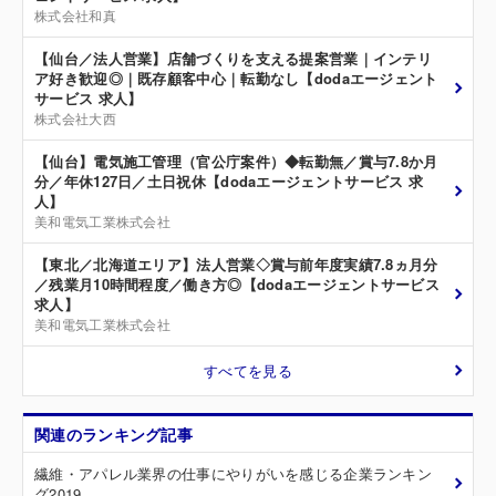
株式会社和真
【仙台／法人営業】店舗づくりを支える提案営業｜インテリ
ア好き歓迎◎｜既存顧客中心｜転勤なし【dodaエージェント
サービス 求人】
株式会社大西
【仙台】電気施工管理（官公庁案件）◆転勤無／賞与7.8か月
分／年休127日／土日祝休【dodaエージェントサービス 求
人】
美和電気工業株式会社
【東北／北海道エリア】法人営業◇賞与前年度実績7.8ヵ月分
／残業月10時間程度／働き方◎【dodaエージェントサービス
求人】
美和電気工業株式会社
すべてを見る
関連のランキング記事
繊維・アパレル業界の仕事にやりがいを感じる企業ランキン
グ2019