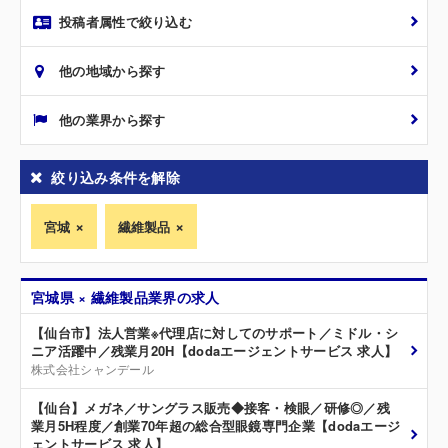
投稿者属性で絞り込む
他の地域から探す
他の業界から探す
絞り込み条件を解除
宮城
繊維製品
宮城県 × 繊維製品業界の求人
【仙台市】法人営業※代理店に対してのサポート／ミドル・シ
ニア活躍中／残業月20H【dodaエージェントサービス 求人】
株式会社シャンデール
【仙台】メガネ／サングラス販売◆接客・検眼／研修◎／残
業月5H程度／創業70年超の総合型眼鏡専門企業【dodaエージ
ェントサービス 求人】