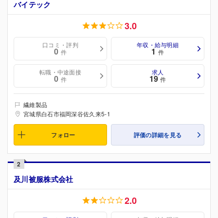
バイテック
3.0
口コミ・評判
年収・給与明細
0
1
件
件
転職・中途面接
求人
0
19
件
件
繊維製品
宮城県白石市福岡深谷佐久来5-1
フォロー
評価の詳細を見る
2
及川被服株式会社
2.0