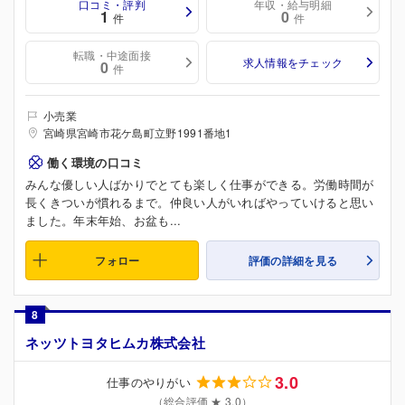
口コミ・評判
年収・給与明細
1
0
件
件
転職・中途面接
求人情報をチェック
0
件
小売業
宮崎県宮崎市花ケ島町立野1991番地1
働く環境の口コミ
みんな優しい人ばかりでとても楽しく仕事ができる。労働時間が
長くきついが慣れるまで。仲良い人がいればやっていけると思い
ました。年末年始、お盆も...
フォロー
評価の詳細を見る
8
ネッツトヨタヒムカ株式会社
3.0
仕事のやりがい
（総合評価 ★ 3.0）