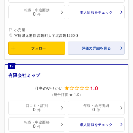
転職・中途面接
求人情報をチェック
0
件
小売業
宮崎県児湯郡 高鍋町大字北高鍋1260-3
フォロー
評価の詳細を見る
19
有限会社ミップ
1.0
仕事のやりがい
（総合評価 ★ 1.0）
口コミ・評判
年収・給与明細
0
0
件
件
転職・中途面接
求人情報をチェック
0
件