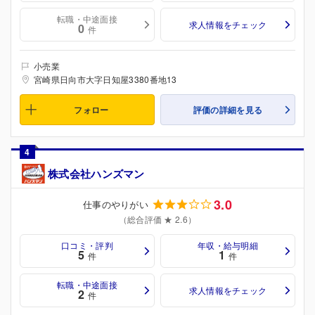
転職・中途面接
求人情報をチェック
0
件
小売業
宮崎県日向市大字日知屋3380番地13
フォロー
評価の詳細を見る
4
株式会社ハンズマン
3.0
仕事のやりがい
（総合評価 ★ 2.6）
口コミ・評判
年収・給与明細
5
1
件
件
転職・中途面接
求人情報をチェック
2
件