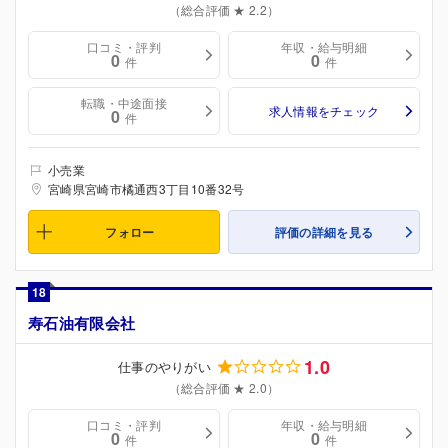
（総合評価 ★ 2.2）
口コミ・評判
年収・給与明細
0
0
件
件
転職・中途面接
求人情報をチェック
0
件
小売業
宮崎県宮崎市橘通西3丁目10番32号
フォロー
評価の詳細を見る
18
寿石油有限会社
1.0
仕事のやりがい
（総合評価 ★ 2.0）
口コミ・評判
年収・給与明細
0
0
件
件