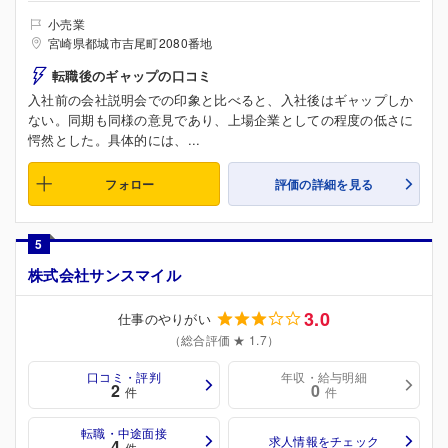
小売業
宮崎県都城市吉尾町2080番地
転職後のギャップの口コミ
入社前の会社説明会での印象と比べると、入社後はギャップしか
ない。同期も同様の意見であり、上場企業としての程度の低さに
愕然とした。具体的には、...
フォロー
評価の詳細を見る
5
株式会社サンスマイル
3.0
仕事のやりがい
（総合評価 ★ 1.7）
口コミ・評判
年収・給与明細
2
0
件
件
転職・中途面接
求人情報をチェック
4
件