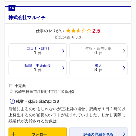
14
株式会社マルイチ
2.5
仕事のやりがい
（総合評価 ★ 3.3）
口コミ・評判
年収・給与明細
1
0
件
件
転職・中途面接
求人
1
3
件
件
小売業
宮崎県日向市江良町4丁目110番地3
残業・休日出勤の口コミ
店舗によるのかもしれないが正社員の場合、残業が１日２時間以
上発生するのが前提のシフトが組まれていました。しかし実際に
残業代が支給される対象は...
フォロー
評価の詳細を見る