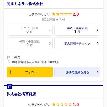
高原ミネラル株式会社
2.0
仕事のやりがい
（総合評価 ★ 2.4）
口コミ・評判
年収・給与明細
0
1
件
件
転職・中途面接
求人情報をチェック
0
件
小売業
宮崎県宮崎市花ヶ島町北沖630番地2
フォロー
評価の詳細を見る
17
株式会社橘百貨店
1.0
仕事のやりがい