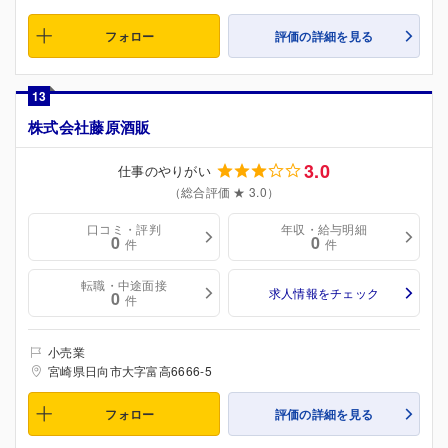
フォロー
評価の詳細を見る
13
株式会社藤原酒販
3.0
仕事のやりがい
（総合評価 ★ 3.0）
口コミ・評判
年収・給与明細
0
0
件
件
転職・中途面接
求人情報をチェック
0
件
小売業
宮崎県日向市大字富高6666-5
フォロー
評価の詳細を見る