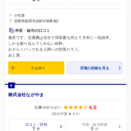
小売業
宮崎県延岡市浜町408番地2
年収・給与の口コミ
激安です。交通費は自分で領収書を控えて月末に一括請求。
しかも振り込んでくれない給料。
おそらくバックれる人間への対策だろう。
あと賞...
フォロー
評価の詳細を見る
6
株式会社ながやま
4.0
仕事のやりがい
（総合評価 ★ 4.0）
口コミ・評判
年収・給与明細
1
0
件
件