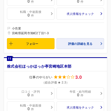
0
0
件
件
転職・中途面接
求人情報をチェック
0
件
小売業
宮崎県延岡市旭町2丁目1-3
フォロー
評価の詳細を見る
11
株式会社ほっかほっか亭宮崎地区本部
3.0
仕事のやりがい
（総合評価 ★ 2.3）
口コミ・評判
年収・給与明細
0
0
件
件
転職・中途面接
求人情報をチェック
0
件