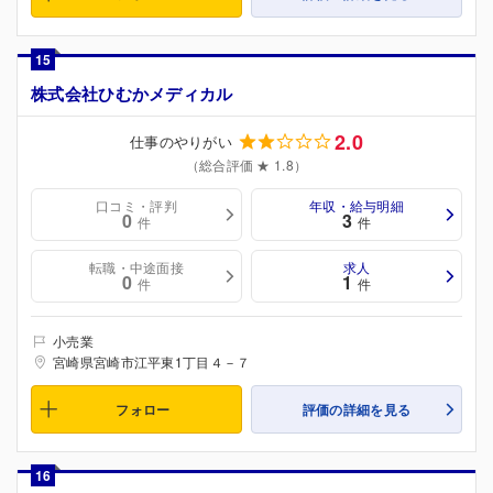
15
株式会社ひむかメディカル
2.0
仕事のやりがい
（総合評価 ★ 1.8）
口コミ・評判
年収・給与明細
0
3
件
件
転職・中途面接
求人
0
1
件
件
小売業
宮崎県宮崎市江平東1丁目４－７
フォロー
評価の詳細を見る
16