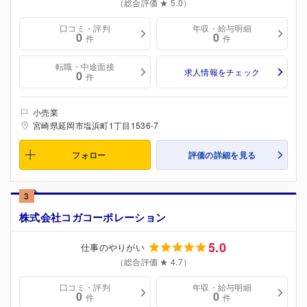
（総合評価 ★ 5.0）
口コミ・評判
年収・給与明細
0
0
件
件
転職・中途面接
求人情報をチェック
0
件
小売業
宮崎県延岡市塩浜町1丁目1536-7
フォロー
評価の詳細を見る
3
株式会社コガコーポレーション
5.0
仕事のやりがい
（総合評価 ★ 4.7）
口コミ・評判
年収・給与明細
0
0
件
件