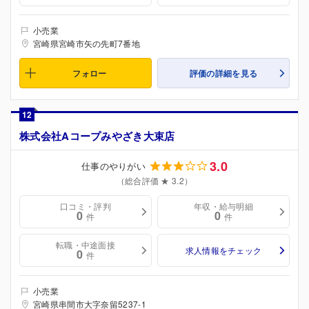
小売業
宮崎県宮崎市矢の先町7番地
フォロー
評価の詳細を見る
12
株式会社Aコープみやざき大束店
3.0
仕事のやりがい
（総合評価 ★ 3.2）
口コミ・評判
年収・給与明細
0
0
件
件
転職・中途面接
求人情報をチェック
0
件
小売業
宮崎県串間市大字奈留5237-1