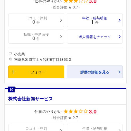
3.0
仕事のやりがい
（総合評価 ★ 3.7）
口コミ・評判
年収・給与明細
0
1
件
件
転職・中途面接
求人情報をチェック
0
件
小売業
宮崎県延岡市土々呂町6丁目1863-3
フォロー
評価の詳細を見る
10
株式会社新旭サービス
3.0
仕事のやりがい
（総合評価 ★ 2.7）
口コミ・評判
年収・給与明細