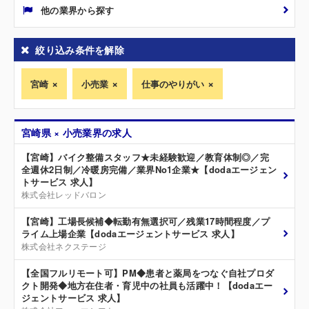
他の業界から探す
絞り込み条件を解除
宮崎
小売業
仕事のやりがい
宮崎県 × 小売業界の求人
【宮崎】バイク整備スタッフ★未経験歓迎／教育体制◎／完
全週休2日制／冷暖房完備／業界No1企業★【dodaエージェン
トサービス 求人】
株式会社レッドバロン
【宮崎】工場長候補◆転勤有無選択可／残業17時間程度／プ
ライム上場企業【dodaエージェントサービス 求人】
株式会社ネクステージ
【全国フルリモート可】PM◆患者と薬局をつなぐ自社プロダ
クト開発◆地方在住者・育児中の社員も活躍中！【dodaエー
ジェントサービス 求人】