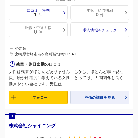
口コミ・評判
年収・給与明細
1
0
件
件
転職・中途面接
求人情報をチェック
0
件
小売業
宮崎県宮崎市花ケ島町新地橋1110-1
残業・休日出勤の口コミ
女性は残業がほとんどありません。しかし、ほとんど非正規社
員。腰かけ程度に考えている女性にとっては、人間関係も良く、
働きやすい会社です。男性は...
フォロー
評価の詳細を見る
9
株式会社シャイニング